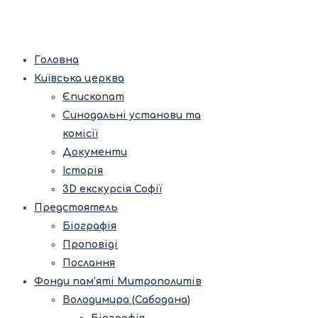
Головна
Київська церква
Єпископат
Синодальні установи та
комісії
Документи
Історія
3D екскурсія Софії
Предстоятель
Біографія
Проповіді
Послання
Фонди пам’яті Митрополитів
Володимира (Сабодана)