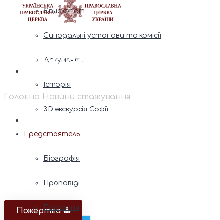
Єпископат
Синодальні установи та комісії
стажування
Документи
Історія
Головна
Новини
стажування
3D екскурсія Софії
Предстоятель
Біографія
Проповіді
Послання
Пожертва ⛪️