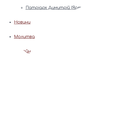
Патріарх Димитрій (Ярема)
Новини
Молитва
Онлайн послуги
Допомога священника
Записки за здоров’я та за упокій
Поставити свічку
Молитви
Календар