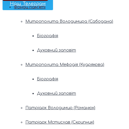
Наш Телеграм
Фонди пам’яті
Митрополита Володимира (Сабодана)
Біографія
Духовний заповіт
Митрополита Мефодія (Кудрякова)
Біографія
Духовний заповіт
Патріарх Володимир (Романюк)
Патріарх Мстислав (Скрипник)