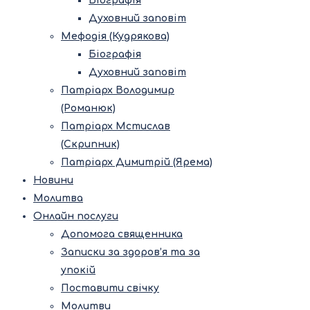
Біографія
Духовний заповіт
Мефодія (Кудрякова)
Біографія
Духовний заповіт
Патріарх Володимир
(Романюк)
Патріарх Мстислав
(Скрипник)
Патріарх Димитрій (Ярема)
Новини
Молитва
Онлайн послуги
Допомога священника
Записки за здоров’я та за
упокій
Поставити свічку
Молитви