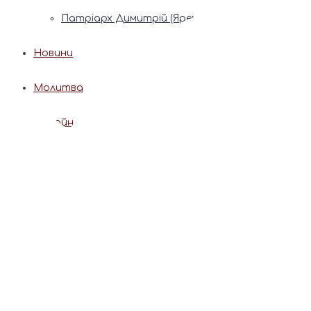
Патріарх Димитрій (Ярема)
Новини
Молитва
Онлайн послуги
Допомога священника
Записки за здоров’я та за упокій
Поставити свічку
Молитви
Календар