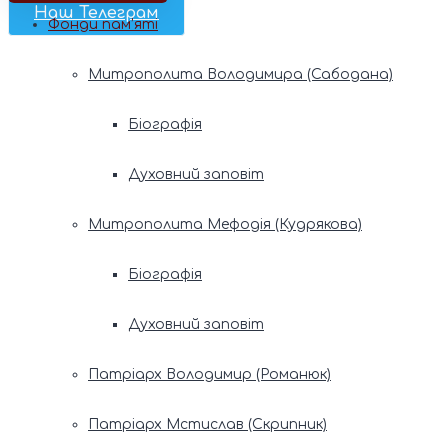
Наш Телеграм
Фонди пам’яті
Митрополита Володимира (Сабодана)
Біографія
Духовний заповіт
Митрополита Мефодія (Кудрякова)
Біографія
Духовний заповіт
Патріарх Володимир (Романюк)
Патріарх Мстислав (Скрипник)