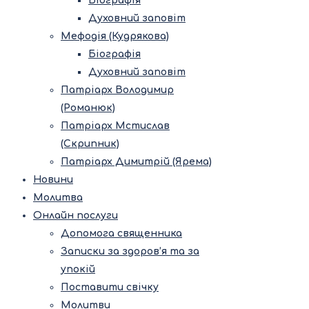
Біографія
Духовний заповіт
Мефодія (Кудрякова)
Біографія
Духовний заповіт
Патріарх Володимир
(Романюк)
Патріарх Мстислав
(Скрипник)
Патріарх Димитрій (Ярема)
Новини
Молитва
Онлайн послуги
Допомога священника
Записки за здоров’я та за
упокій
Поставити свічку
Молитви