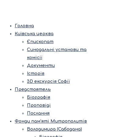
Головна
Київська церква
Єпископат
Синодальні установи та
комісії
Документи
Історія
3D екскурсія Софії
Предстоятель
Біографія
Проповіді
Послання
Фонди пам’яті Митрополитів
Володимира (Сабодана)