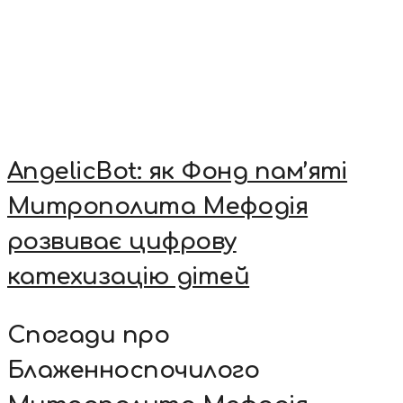
AngelicBot: як Фонд пам’яті
Митрополита Мефодія
розвиває цифрову
катехизацію дітей
Спогади про
Блаженноспочилого