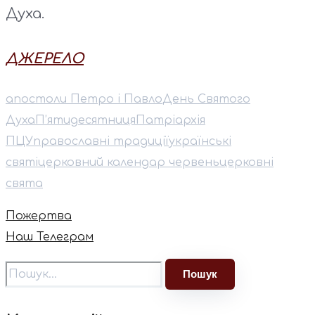
Духа.
ДЖЕРЕЛО
апостоли Петро і Павло
День Святого
Духа
П’ятидесятниця
Патріархія
ПЦУ
православні традиції
українські
святі
церковний календар червень
церковні
свята
Пожертва
Наш Телеграм