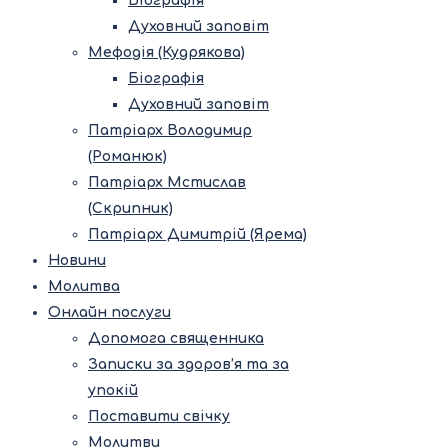
Біографія
Духовний заповіт
Мефодія (Кудрякова)
Біографія
Духовний заповіт
Патріарх Володимир
(Романюк)
Патріарх Мстислав
(Скрипник)
Патріарх Димитрій (Ярема)
Новини
Молитва
Онлайн послуги
Допомога священника
Записки за здоров’я та за
упокій
Поставити свічку
Молитви