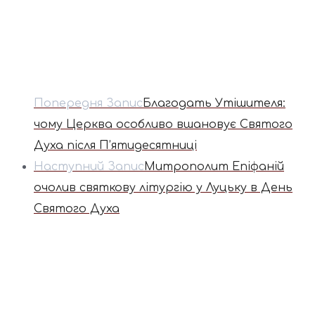
Попередня Запис
Благодать Утішителя:
чому Церква особливо вшановує Святого
Духа після П’ятидесятниці
Наступний Запис
Митрополит Епіфаній
очолив святкову літургію у Луцьку в День
Святого Духа