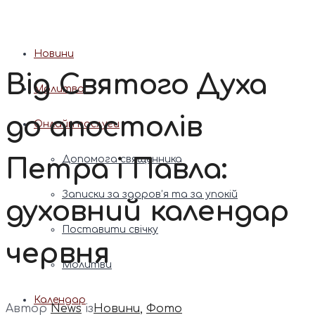
Патріарх Димитрій (Ярема)
Новини
Від Святого Духа
Молитва
до апостолів
Онлайн послуги
Петра і Павла:
Допомога священника
Записки за здоров’я та за упокій
духовний календар
Поставити свічку
червня
Молитви
Календар
Автор
News
із
Новини
,
Фото