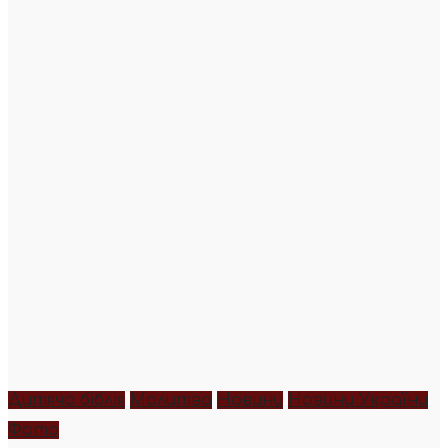
Дитяча біблія
Молитва
Новини
Новини України
Фото