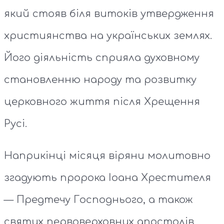
який стояв біля витоків утвердження
християнства на українських землях.
Його діяльність сприяла духовному
становленню народу та розвитку
церковного життя після Хрещення
Русі.
Наприкінці місяця віряни молитовно
згадують пророка Іоана Хрестителя
— Предтечу Господнього, а також
святих первоверховних апостолів