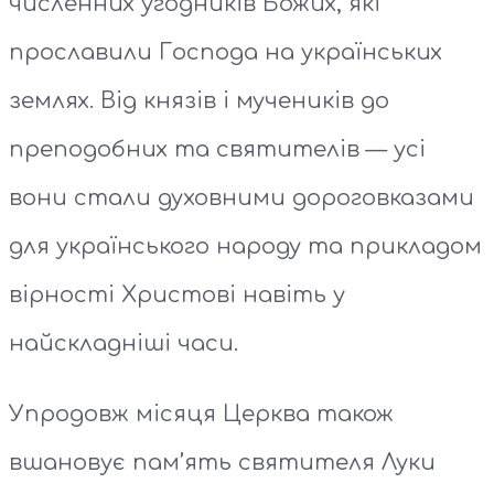
численних угодників Божих, які
прославили Господа на українських
землях. Від князів і мучеників до
преподобних та святителів — усі
вони стали духовними дороговказами
для українського народу та прикладом
вірності Христові навіть у
найскладніші часи.
Упродовж місяця Церква також
вшановує пам’ять святителя Луки