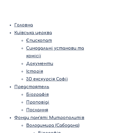
Головна
Київська церква
Єпископат
Синодальні установи та
комісії
Документи
Історія
3D екскурсія Софії
Предстоятель
Біографія
Проповіді
Послання
Фонди пам’яті Митрополитів
Володимира (Сабодана)