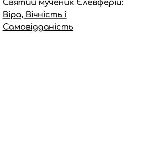
Святий мученик Єлевферій:
Віра, Вічність і
Самовідданість