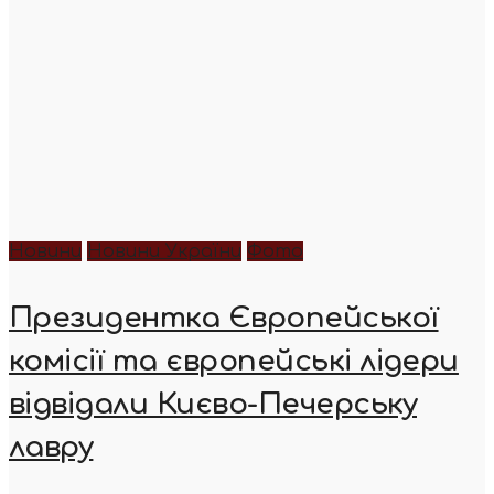
Новини
Новини України
Фото
Президентка Європейської
комісії та європейські лідери
відвідали Києво-Печерську
лавру