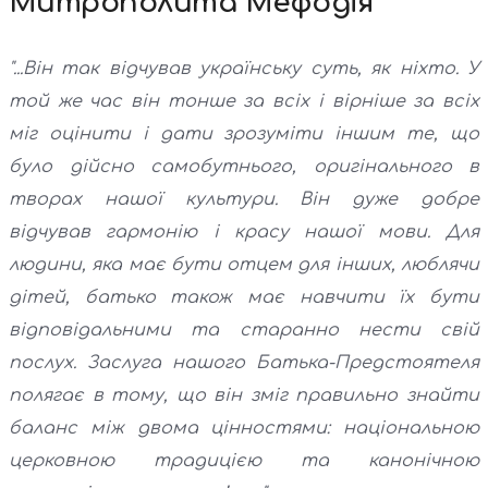
Митрополита Мефодія
"...Він так відчував українську суть, як ніхто. У
той же час він тонше за всіх і вірніше за всіх
міг оцінити і дати зрозуміти іншим те, що
було дійсно самобутнього, оригінального в
творах нашої культури. Він дуже добре
відчував гармонію і красу нашої мови. Для
людини, яка має бути отцем для інших, люблячи
дітей, батько також має навчити їх бути
відповідальними та старанно нести свій
послух. Заслуга нашого Батька-Предстоятеля
полягає в тому, що він зміг правильно знайти
баланс між двома цінностями: національною
церковною традицією та канонічною