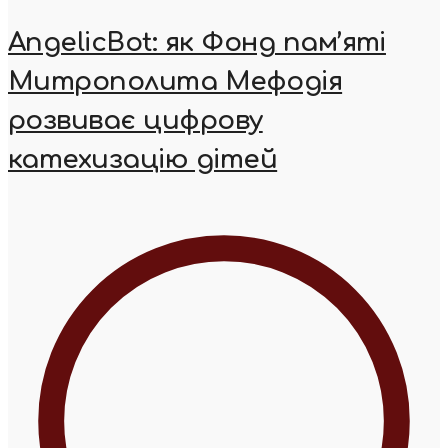
AngelicBot: як Фонд пам’яті
Митрополита Мефодія
розвиває цифрову
катехизацію дітей