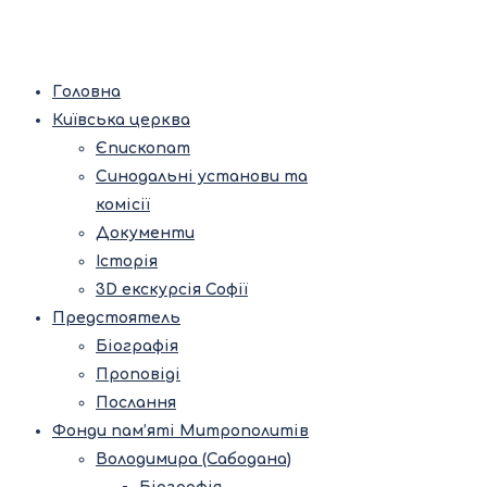
Головна
Київська церква
Єпископат
Синодальні установи та
комісії
Документи
Історія
3D екскурсія Софії
Предстоятель
Біографія
Проповіді
Послання
Фонди пам’яті Митрополитів
Володимира (Сабодана)