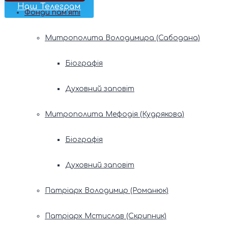
Наш Телеграм
Фонди пам’яті
Митрополита Володимира (Сабодана)
Біографія
Духовний заповіт
Митрополита Мефодія (Кудрякова)
Біографія
Духовний заповіт
Патріарх Володимир (Романюк)
Патріарх Мстислав (Скрипник)