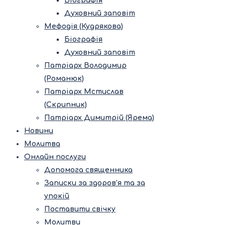
Біографія
Духовний заповіт
Мефодія (Кудрякова)
Біографія
Духовний заповіт
Патріарх Володимир
(Романюк)
Патріарх Мстислав
(Скрипник)
Патріарх Димитрій (Ярема)
Новини
Молитва
Онлайн послуги
Допомога священника
Записки за здоров’я та за
упокій
Поставити свічку
Молитви