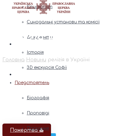
Єпископат
Синодальні установи та комісії
релігія в Україні
Документи
Історія
Головна
Новини
релігія в Україні
3D екскурсія Софії
Предстоятель
Біографія
Проповіді
Послання
Пожертва ⛪️