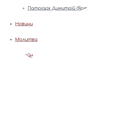
Патріарх Димитрій (Ярема)
Новини
Молитва
Онлайн послуги
Допомога священника
Записки за здоров’я та за упокій
Поставити свічку
Молитви
Календар