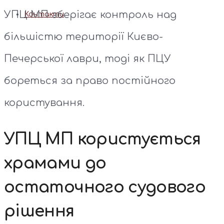
УПЦ МП зберігає контроль над
Контакти
більшістю території Києво-
Печерської лаври, тоді як ПЦУ
бореться за право постійного
користування.
УПЦ МП користується
храмами до
остаточного судового
рішення