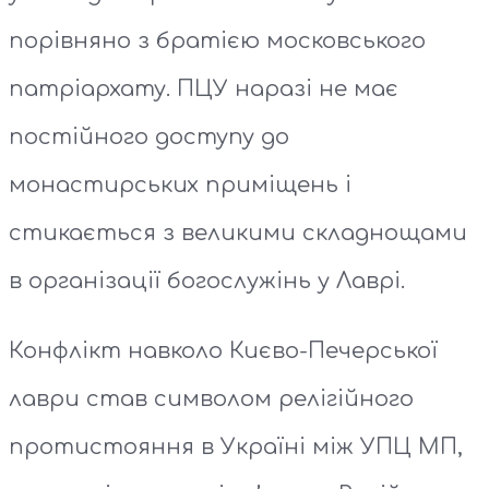
порівняно з братією московського
патріархату. ПЦУ наразі не має
постійного доступу до
монастирських приміщень і
стикається з великими складнощами
в організації богослужінь у Лаврі.
Конфлікт навколо Києво-Печерської
лаври став символом релігійного
протистояння в Україні між УПЦ МП,