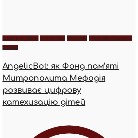
Дитяча біблія
Молитва
Новини
Новини України
Фото
AngelicBot: як Фонд пам’яті
Митрополита Мефодія
розвиває цифрову
катехизацію дітей