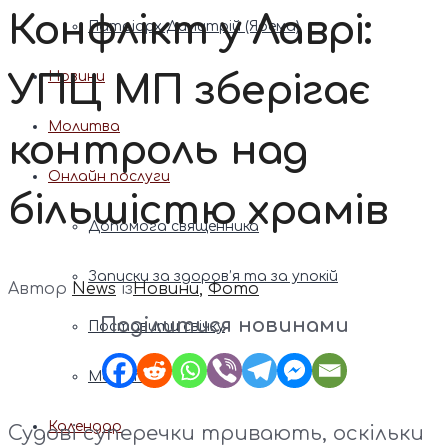
Конфлікт у Лаврі:
Патріарх Димитрій (Ярема)
УПЦ МП зберігає
Новини
Молитва
контроль над
Онлайн послуги
більшістю храмів
Допомога священника
Записки за здоров’я та за упокій
Автор
News
із
Новини
,
Фото
Поділитися новинами
Поставити свічку
Молитви
Календар
Судові суперечки тривають, оскільки