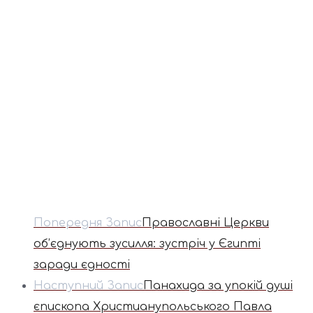
Попередня Запис
Православні Церкви
об’єднують зусилля: зустріч у Єгипті
заради єдності
Наступний Запис
Панахида за упокій душі
єпископа Христианупольського Павла