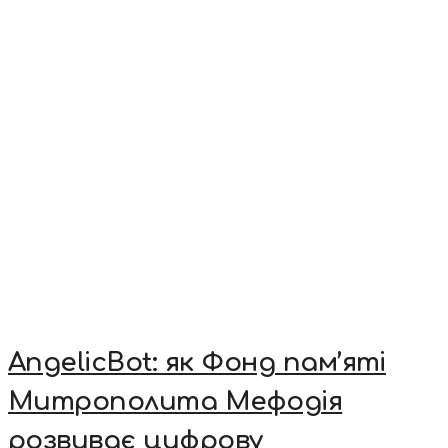
AngelicBot: як Фонд пам’яті
Митрополита Мефодія
розвиває цифрову