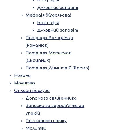
Біографія
Духовний заповіт
Мефодія (Кудрякова)
Біографія
Духовний заповіт
Патріарх Володимир
(Романюк)
Патріарх Мстислав
(Скрипник)
Патріарх Димитрій (Ярема)
Новини
Молитва
Онлайн послуги
Допомога священника
Записки за здоров’я та за
упокій
Поставити свічку
Молитви