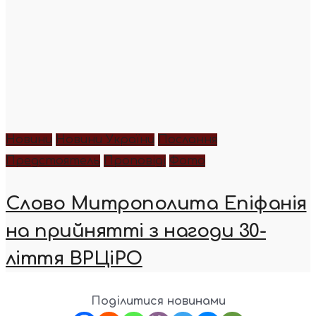
Новини
Новини України
Послання
Предстоятель
Проповіді
Фото
Слово Митрополита Епіфанія
на прийнятті з нагоди 30-
ліття ВРЦіРО
Поділитися новинами