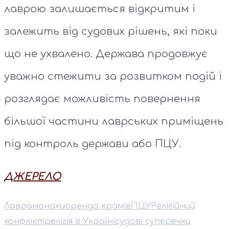
лаврою залишається відкритим і
залежить від судових рішень, які поки
що не ухвалено. Держава продовжує
уважно стежити за розвитком подій і
розглядає можливість повернення
більшої частини лаврських приміщень
під контроль держави або ПЦУ.
ДЖЕРЕЛО
Лавра
монахи
оренда храмів
ПЦУ
Релігійний
конфлікт
релігія в Україні
судові суперечки