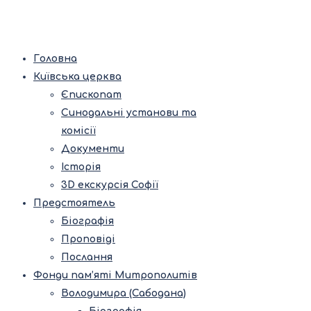
Головна
Київська церква
Єпископат
Синодальні установи та
комісії
Документи
Історія
3D екскурсія Софії
Предстоятель
Біографія
Проповіді
Послання
Фонди пам’яті Митрополитів
Володимира (Сабодана)