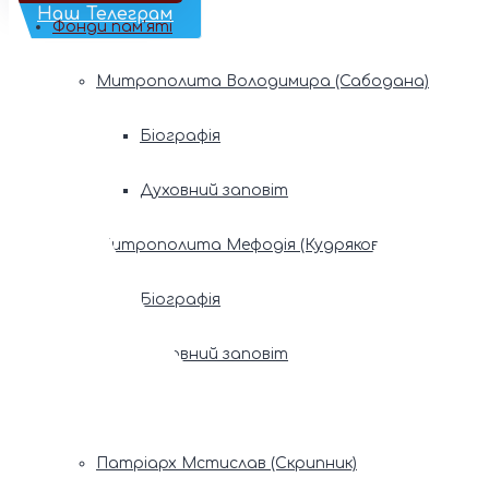
Наш Телеграм
Фонди пам’яті
Митрополита Володимира (Сабодана)
Біографія
Духовний заповіт
Митрополита Мефодія (Кудрякова)
Біографія
Духовний заповіт
Патріарх Володимир (Романюк)
Патріарх Мстислав (Скрипник)