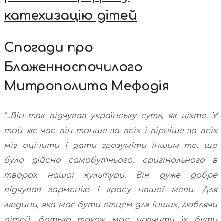
катехизацію дітей
Спогади про
Блаженноспочилого
Митрополита Мефодія
"...Він так відчував українську суть, як ніхто. У
той же час він тонше за всіх і вірніше за всіх
міг оцінити і дати зрозуміти іншим те, що
було дійсно самобутнього, оригінального в
творах нашої культури. Він дуже добре
відчував гармонію і красу нашої мови. Для
людини, яка має бути отцем для інших, люблячи
дітей, батько також має навчити їх бути