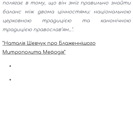
полягає в тому, що він зміг правильно знайти
баланс між двома цінностями: національною
церковною традицією та канонічною
традицією православ’ям...".
"Наталія Шевчук про Блаженнішого
Митрополита Мефодія"