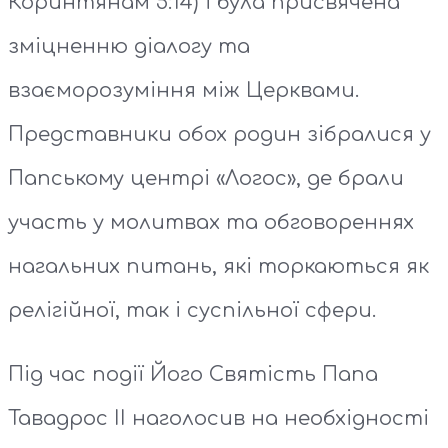
Коринтянам 5:14) і була присвячена
зміцненню діалогу та
взаєморозуміння між Церквами.
Представники обох родин зібралися у
Папському центрі «Логос», де брали
участь у молитвах та обговореннях
нагальних питань, які торкаються як
релігійної, так і суспільної сфери.
Під час події Його Святість Папа
Тавадрос ІІ наголосив на необхідності