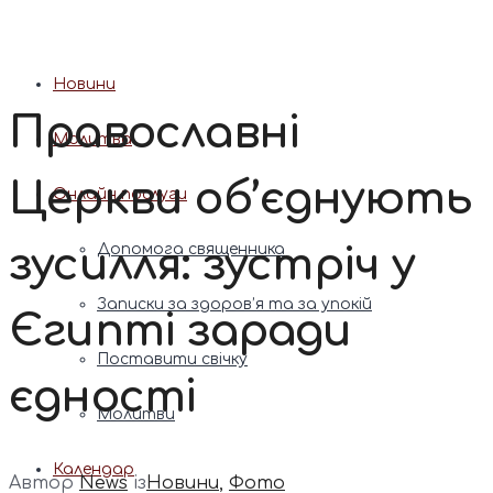
Патріарх Димитрій (Ярема)
Новини
Православні
Молитва
Церкви об’єднують
Онлайн послуги
зусилля: зустріч у
Допомога священника
Записки за здоров’я та за упокій
Єгипті заради
Поставити свічку
єдності
Молитви
Календар
Автор
News
із
Новини
,
Фото