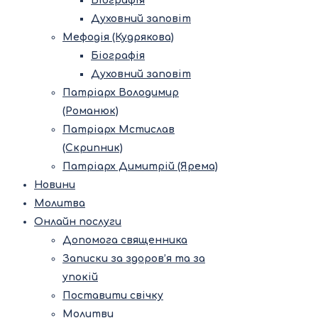
Біографія
Духовний заповіт
Мефодія (Кудрякова)
Біографія
Духовний заповіт
Патріарх Володимир
(Романюк)
Патріарх Мстислав
(Скрипник)
Патріарх Димитрій (Ярема)
Новини
Молитва
Онлайн послуги
Допомога священника
Записки за здоров’я та за
упокій
Поставити свічку
Молитви