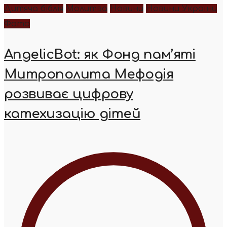
Дитяча біблія
Молитва
Новини
Новини України
Фото
AngelicBot: як Фонд пам’яті
Митрополита Мефодія
розвиває цифрову
катехизацію дітей