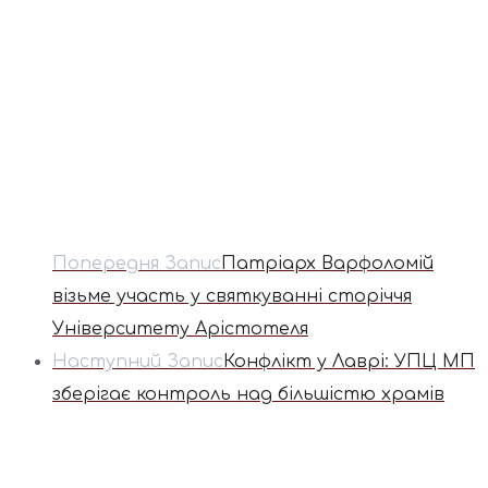
Попередня Запис
Патріарх Варфоломій
візьме участь у святкуванні сторіччя
Університету Арістотеля
Наступний Запис
Конфлікт у Лаврі: УПЦ МП
зберігає контроль над більшістю храмів