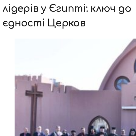
лідерів у Єгипті: ключ до
єдності Церков