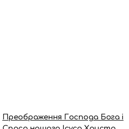
Преображення Господа Бога і
Спаса нашого Ісуса Христа