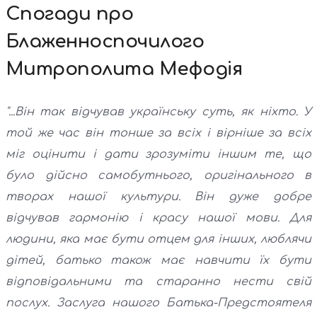
Спогади про
Блаженноспочилого
Митрополита Мефодія
"...Він так відчував українську суть, як ніхто. У
той же час він тонше за всіх і вірніше за всіх
міг оцінити і дати зрозуміти іншим те, що
було дійсно самобутнього, оригінального в
творах нашої культури. Він дуже добре
відчував гармонію і красу нашої мови. Для
людини, яка має бути отцем для інших, люблячи
дітей, батько також має навчити їх бути
відповідальними та старанно нести свій
послух. Заслуга нашого Батька-Предстоятеля