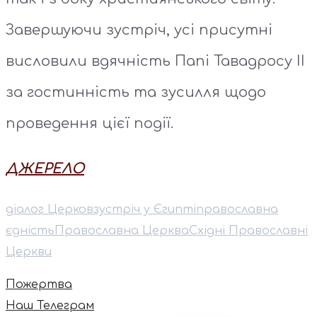
Завершуючи зустріч, усі присутні
висловили вдячність Папі Тавадросу ІІ
за гостинність та зусилля щодо
проведення цієї події.
ДЖЕРЕЛО
діалог Церков
зустріч у Єгипті
православна
єдність
Православна Церква
Східні Православні
Церкви
Пожертва
Наш Телеграм