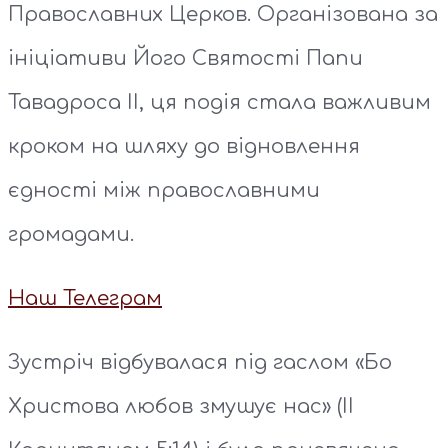
Православних Церков. Організована за
ініціативи Його Святості Папи
Тавадроса ІІ, ця подія стала важливим
кроком на шляху до відновлення
єдності між православними
громадами.
Наш Телеграм
Зустріч відбувалася під гаслом «Бо
Христова любов змушує нас» (ІІ