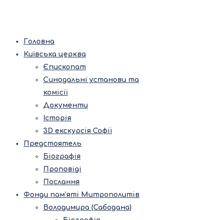
Головна
Київська церква
Єпископат
Синодальні установи та
комісії
Документи
Історія
3D екскурсія Софії
Предстоятель
Біографія
Проповіді
Послання
Фонди пам’яті Митрополитів
Володимира (Сабодана)