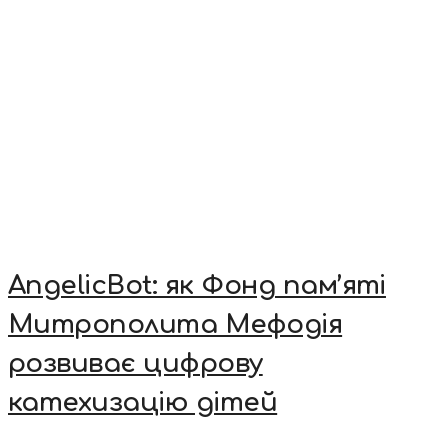
AngelicBot: як Фонд пам’яті
Митрополита Мефодія
розвиває цифрову
катехизацію дітей