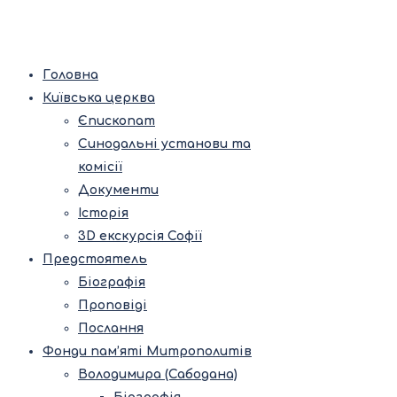
Головна
Київська церква
Єпископат
Синодальні установи та
комісії
Документи
Історія
3D екскурсія Софії
Предстоятель
Біографія
Проповіді
Послання
Фонди пам’яті Митрополитів
Володимира (Сабодана)