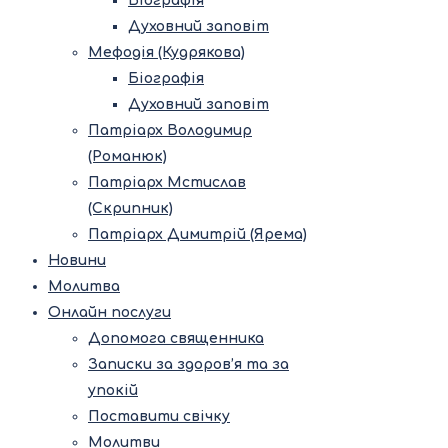
Біографія
Духовний заповіт
Мефодія (Кудрякова)
Біографія
Духовний заповіт
Патріарх Володимир
(Романюк)
Патріарх Мстислав
(Скрипник)
Патріарх Димитрій (Ярема)
Новини
Молитва
Онлайн послуги
Допомога священника
Записки за здоров’я та за
упокій
Поставити свічку
Молитви