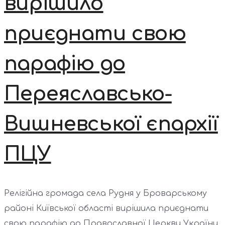
вирішило
приєднати свою
парафію до
Переяславсько-
Вишневської єпархії
ПЦУ
Релігійна громада села Рудня у Броварському
районі Київської області вирішила приєднати
свою парафію до Православної Церкви України