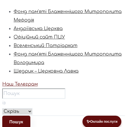
Фонд пам’яті Блаженнішого Митрополита
Мефодія
Андріївська Церква
Офіційний сайт ПЦУ
Вселенський Патріархат
Фонд пам’яті Блаженнішого Митрополита
Володимира
Щедрик – Церковна Лавка
Наш Телеграм
із
✨
Онлайн послуги