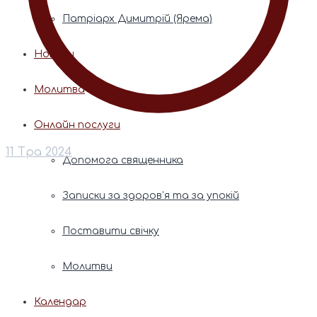
Патріарх Димитрій (Ярема)
Новини
Молитва
Онлайн послуги
11 Тра 2024
Допомога священника
Записки за здоров’я та за упокій
Поставити свічку
Молитви
Календар