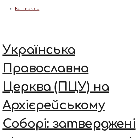
Контакти
Українська
Православна
Церква (ПЦУ) на
Архієрейському
Соборі: затверджені