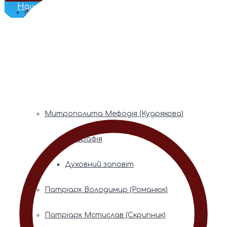
Наш Телеграм
Фонди пам’яті
Митрополита Володимира (Сабодана)
Біографія
Духовний заповіт
Митрополита Мефодія (Кудрякова)
Біографія
Духовний заповіт
Патріарх Володимир (Романюк)
Патріарх Мстислав (Скрипник)