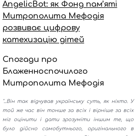
AngelicBot: як Фонд пам’яті
Митрополита Мефодія
розвиває цифрову
катехизацію дітей
Спогади про
Блаженноспочилого
Митрополита Мефодія
"...Він так відчував українську суть, як ніхто. У
той же час він тонше за всіх і вірніше за всіх
міг оцінити і дати зрозуміти іншим те, що
було дійсно самобутнього, оригінального в