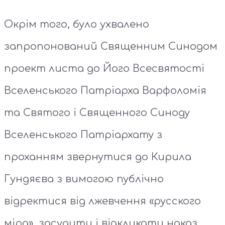
Окрім того, було ухвалено
запропонований Священним Синодом
проект листа до Його Всесвятості
Вселенського Патріарха Варфоломія
та Святого і Священного Синоду
Вселенського Патріархату з
проханням звернутися до Кирила
Гундяєва з вимогою публічно
відректися від лжевчення «русского
міра», засудити і відкликати наказ