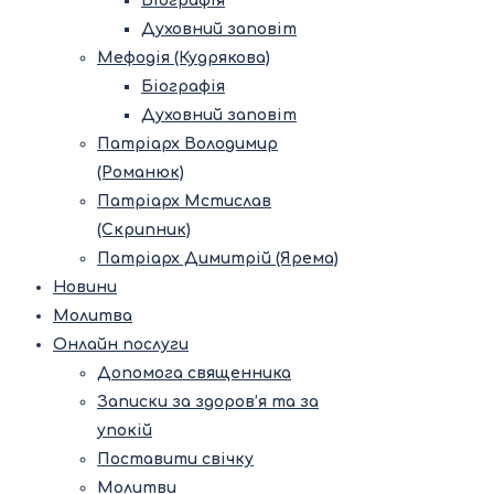
Біографія
Духовний заповіт
Мефодія (Кудрякова)
Біографія
Духовний заповіт
Патріарх Володимир
(Романюк)
Патріарх Мстислав
(Скрипник)
Патріарх Димитрій (Ярема)
Новини
Молитва
Онлайн послуги
Допомога священника
Записки за здоров’я та за
упокій
Поставити свічку
Молитви