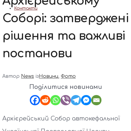
Архієрейському
Контакти
Соборі: затверджені
рішення та важливі
постанови
Автор
News
із
Новини
,
Фото
Поділитися новинами
Архієрейський Собор автокефальної