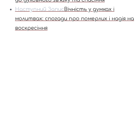
до духовного зв'язку та спасіння
Наступний Запис
Вічність у думках і
молитвах: спогади про померлих і надія на
воскресіння