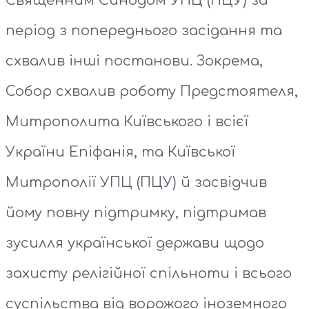
Священним Синодом УПЦ (ПЦУ) за
період з попереднього засідання та
схвалив інші постанови. Зокрема,
Собор схвалив роботу Предстоятеля,
Митрополита Київського і всієї
України Епіфанія, та Київської
Митрополії УПЦ (ПЦУ) й засвідчив
йому повну підтримку, підтримав
зусилля української держави щодо
захисту релігійної спільноти і всього
суспільства від ворожого іноземного