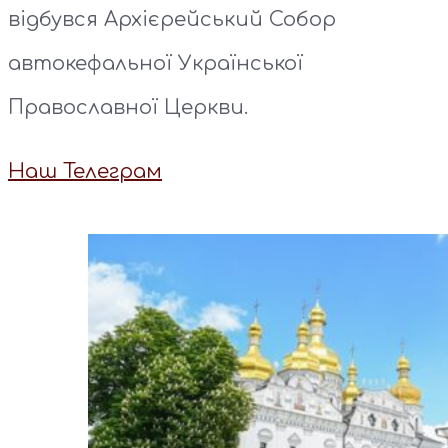
відбувся Архієрейський Собор
автокефальної Української
Православної Церкви.
Наш Телеграм