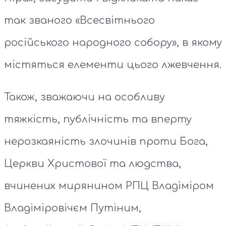
так званого «Всесвітнього
російського народного собору», в якому
містяться елементи цього лжевчення.
Також, зважаючи на особливу
тяжкість, публічність та вперту
нерозкаяність злочинів проти Бога,
Церкви Христової та людства,
вчинених мирянином РПЦ Владіміром
Владіміровічєм Путіним,