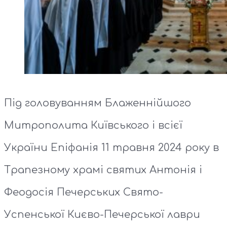
Під головуванням Блаженнійшого
Митрополита Київського і всієї
України Епіфанія 11 травня 2024 року в
Трапезному храмі святих Антонія і
Феодосія Печерських Свято-
Успенської Києво-Печерської лаври