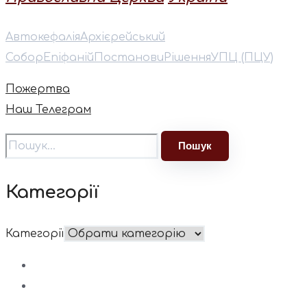
Автокефалія
Архієрейський
Собор
Епіфаній
Постанови
Рішення
УПЦ (ПЦУ)
Пожертва
Наш Телеграм
Категорії
Категорії