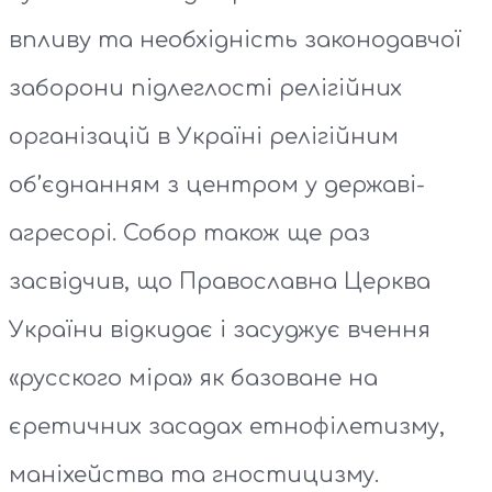
впливу та необхідність законодавчої
заборони підлеглості релігійних
організацій в Україні релігійним
об’єднанням з центром у державі-
агресорі. Собор також ще раз
засвідчив, що Православна Церква
України відкидає і засуджує вчення
«русского міра» як базоване на
єретичних засадах етнофілетизму,
маніхейства та гностицизму.