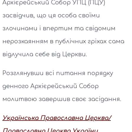
Архієрейський Собор УПЦ (ПЦУ)
засвідчив, що ця особа своїми
злочинами і впертим та свідомим
нерозкаянням в публічних гріхах сама
відлучила себе від Церкви.
Розглянувши всі питання порядку
денного Архієрейський Собор
молитвою завершив своє засідання.
Українська Православна Церква/
Православна Церква
України