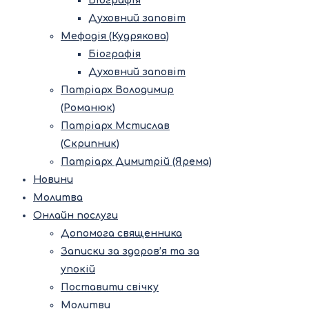
Біографія
Духовний заповіт
Мефодія (Кудрякова)
Біографія
Духовний заповіт
Патріарх Володимир
(Романюк)
Патріарх Мстислав
(Скрипник)
Патріарх Димитрій (Ярема)
Новини
Молитва
Онлайн послуги
Допомога священника
Записки за здоров’я та за
упокій
Поставити свічку
Молитви