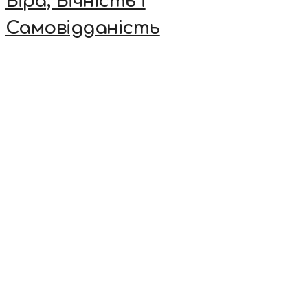
Віра, Вічність і
Самовідданість