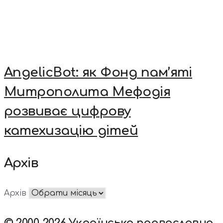
AngelicBot: як Фонд пам’яті
Митрополита Мефодія
розвиває цифрову
катехизацію дітей
Архів
Архів