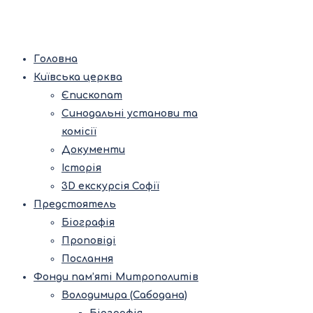
Головна
Київська церква
Єпископат
Синодальні установи та
комісії
Документи
Історія
3D екскурсія Софії
Предстоятель
Біографія
Проповіді
Послання
Фонди пам’яті Митрополитів
Володимира (Сабодана)