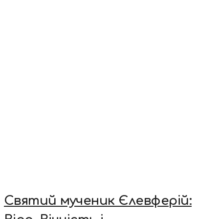
Святий мученик Єлевферій: