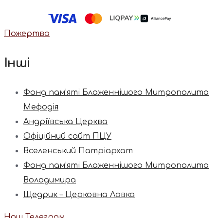
Пожертва
Інші
Фонд пам’яті Блаженнішого Митрополита
Мефодія
Андріївська Церква
Офіційний сайт ПЦУ
Вселенський Патріархат
Фонд пам’яті Блаженнішого Митрополита
Володимира
Щедрик – Церковна Лавка
Наш Телеграм