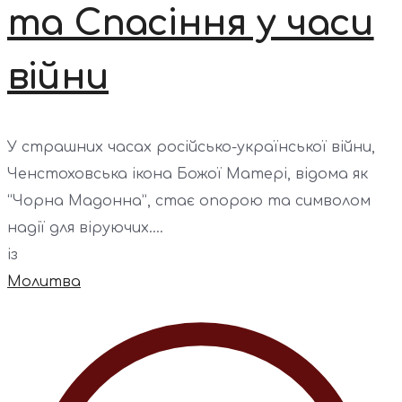
та Спасіння у часи
війни
У страшних часах російсько-української війни,
Ченстоховська ікона Божої Матері, відома як
“Чорна Мадонна”, стає опорою та символом
надії для віруючих....
із
Молитва