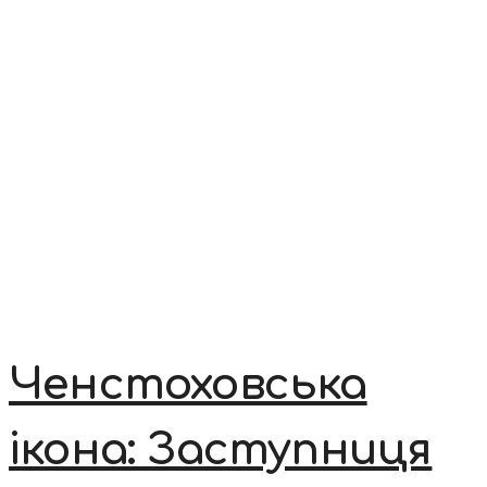
Ченстоховська
ікона: Заступниця