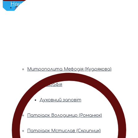
Наш Телеграм
Фонди пам’яті
Митрополита Володимира (Сабодана)
Біографія
Духовний заповіт
Митрополита Мефодія (Кудрякова)
Біографія
Духовний заповіт
Патріарх Володимир (Романюк)
Патріарх Мстислав (Скрипник)