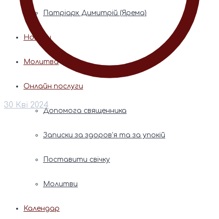
Патріарх Димитрій (Ярема)
Новини
Молитва
Онлайн послуги
30 Кві 2024
Допомога священника
Записки за здоров’я та за упокій
Поставити свічку
Молитви
Календар