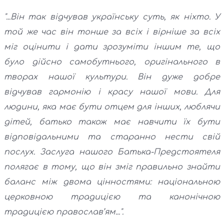
"...Він так відчував українську суть, як ніхто. У
той же час він тонше за всіх і вірніше за всіх
міг оцінити і дати зрозуміти іншим те, що
було дійсно самобутнього, оригінального в
творах нашої культури. Він дуже добре
відчував гармонію і красу нашої мови. Для
людини, яка має бути отцем для інших, люблячи
дітей, батько також має навчити їх бути
відповідальними та старанно нести свій
послух. Заслуга нашого Батька-Предстоятеля
полягає в тому, що він зміг правильно знайти
баланс між двома цінностями: національною
церковною традицією та канонічною
традицією православ’ям...".