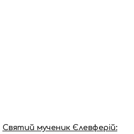
Святий мученик Єлевферій: