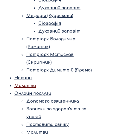
Біографія
Духовний заповіт
Мефодія (Кудрякова)
Біографія
Духовний заповіт
Патріарх Володимир
(Романюк)
Патріарх Мстислав
(Скрипник)
Патріарх Димитрій (Ярема)
Новини
Молитва
Онлайн послуги
Допомога священника
Записки за здоров’я та за
упокій
Поставити свічку
Молитви