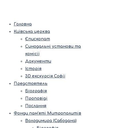
Головна
Київська церква
Єпископат
Синодальні установи та
комісії
Документи
Історія
3D екскурсія Софії
Предстоятель
Біографія
Проповіді
Послання
Фонди пам’яті Митрополитів
Володимира (Сабодана)