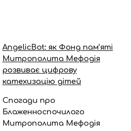
AngelicBot: як Фонд пам’яті
Митрополита Мефодія
розвиває цифрову
катехизацію дітей
Спогади про
Блаженноспочилого
Митрополита Мефодія