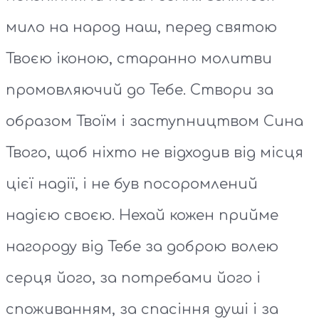
мило на народ наш, перед святою
Твоєю іконою, старанно молитви
промовляючий до Тебе. Створи за
образом Твоїм і заступництвом Сина
Твого, щоб ніхто не відходив від місця
цієї надії, і не був посоромлений
надією своєю. Нехай кожен прийме
нагороду від Тебе за доброю волею
серця його, за потребами його і
споживанням, за спасіння душі і за