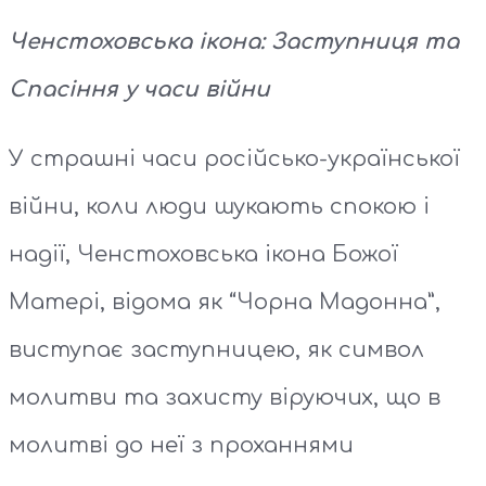
Ченстоховська ікона: Заступниця та
Спасіння у часи війни
У страшні часи російсько-української
війни, коли люди шукають спокою і
надії, Ченстоховська ікона Божої
Матері, відома як “Чорна Мадонна”,
виступає заступницею, як символ
молитви та захисту віруючих, що в
молитві до неї з проханнями