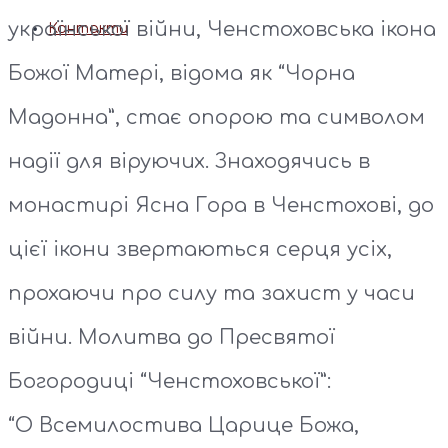
української війни, Ченстоховська ікона
Контакти
Божої Матері, відома як “Чорна
Мадонна”, стає опорою та символом
надії для віруючих. Знаходячись в
монастирі Ясна Гора в Ченстохові, до
цієї ікони звертаються серця усіх,
прохаючи про силу та захист у часи
війни. Молитва до Пресвятої
Богородиці “Ченстоховської”:
“О Всемилостива Царице Божа,