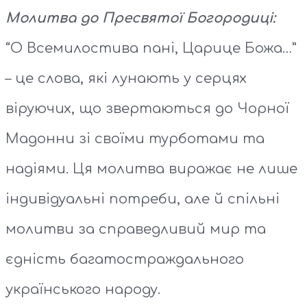
Молитва до Пресвятої Богородиці:
“О Всемилостива пані, Царице Божа…”
– це слова, які лунають у серцях
віруючих, що звертаються до Чорної
Мадонни зі своїми турботами та
надіями. Ця молитва виражає не лише
індивідуальні потреби, але й спільні
молитви за справедливий мир та
єдність багатостраждального
українського народу.