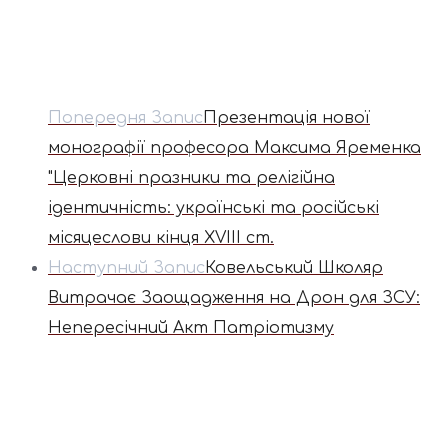
Попередня Запис
Презентація нової
монографії професора Максима Яременка
"Церковні празники та релігійна
ідентичність: українські та російські
місяцеслови кінця XVIII ст.
Наступний Запис
Ковельський Школяр
Витрачає Заощадження на Дрон для ЗСУ:
Непересічний Акт Патріотизму