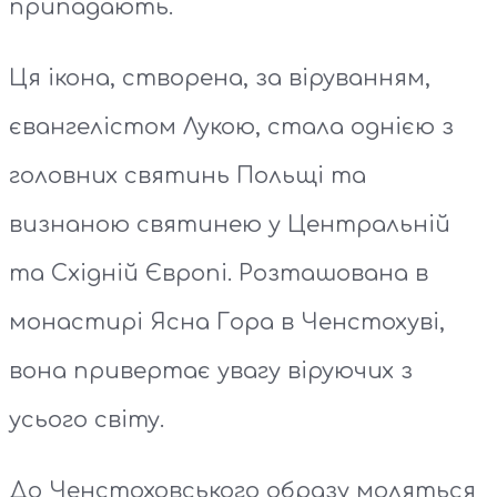
припадають.
Ця ікона, створена, за віруванням,
євангелістом Лукою, стала однією з
головних святинь Польщі та
визнаною святинею у Центральній
та Східній Європі. Розташована в
монастирі Ясна Гора в Ченстохуві,
вона привертає увагу віруючих з
усього світу.
До Ченстоховського образу моляться