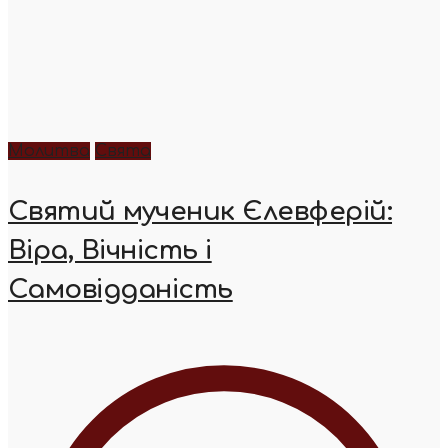
Молитва
Свята
Святий мученик Єлевферій:
Віра, Вічність і
Самовідданість