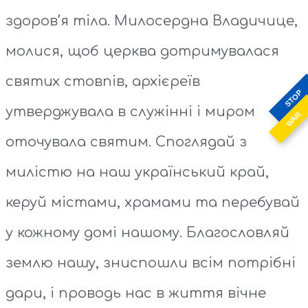
здоров’я тіла. Милосердна Владичице,
молися, щоб церква дотримувалася
святих стовпів, архієреїв
STOP
утверджувала в служінні і миром
WAR
оточувала святим. Споглядай з
милістю на наш український край,
керуй містами, храмами та перебувай
у кожному домі нашому. Благословляй
землю нашу, зниспошли всім потрібні
дари, і проводь нас в життя вічне