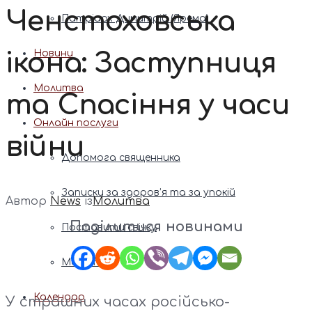
Ченстоховська
Патріарх Димитрій (Ярема)
ікона: Заступниця
Новини
Молитва
та Спасіння у часи
Онлайн послуги
війни
Допомога священника
Записки за здоров’я та за упокій
Автор
News
із
Молитва
Поділитися новинами
Поставити свічку
Молитви
Календар
У страшних часах російсько-