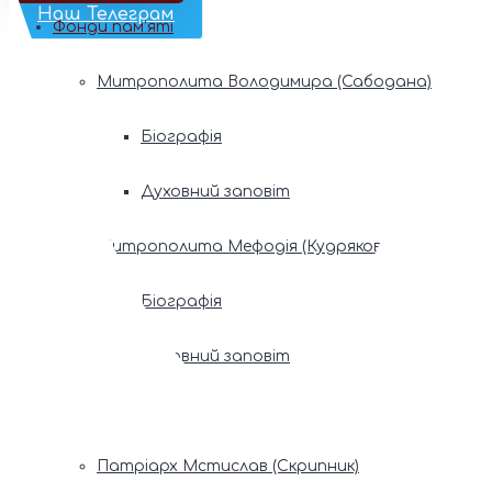
Наш Телеграм
Фонди пам’яті
Митрополита Володимира (Сабодана)
Біографія
Духовний заповіт
Митрополита Мефодія (Кудрякова)
Біографія
Духовний заповіт
Патріарх Володимир (Романюк)
Патріарх Мстислав (Скрипник)