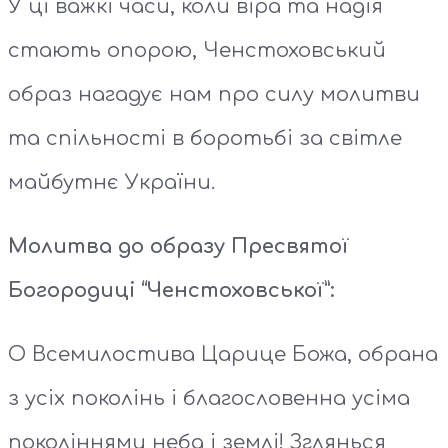
У ці важкі часи, коли віра та надія
стають опорою, Ченстоховський
образ нагадує нам про силу молитви
та спільності в боротьбі за світле
майбутнє України.
Молитва до образу Пресвятої
Богородиці “Ченстоховської”:
О Всемилостива Царице Божа, обрана
з усіх поколінь і благословенна усіма
поколіннями неба і землі! Зглянься