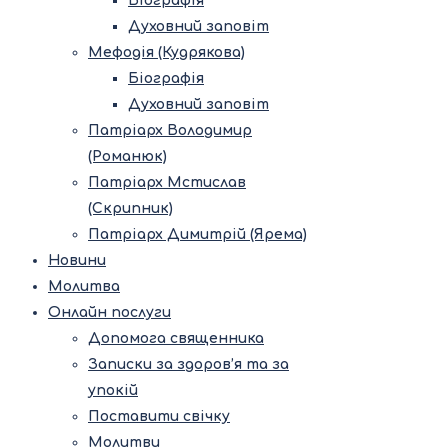
Біографія
Духовний заповіт
Мефодія (Кудрякова)
Біографія
Духовний заповіт
Патріарх Володимир
(Романюк)
Патріарх Мстислав
(Скрипник)
Патріарх Димитрій (Ярема)
Новини
Молитва
Онлайн послуги
Допомога священника
Записки за здоров’я та за
упокій
Поставити свічку
Молитви