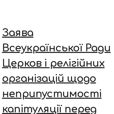
Заява
Всеукраїнської Ради
Церков і релігійних
організацій щодо
неприпустимості
капітуляції перед