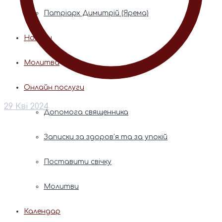
Патріарх Димитрій (Ярема)
Новини
Молитва
Онлайн послуги
29 Кві 2024
Допомога священника
Записки за здоров’я та за упокій
Поставити свічку
Молитви
Календар