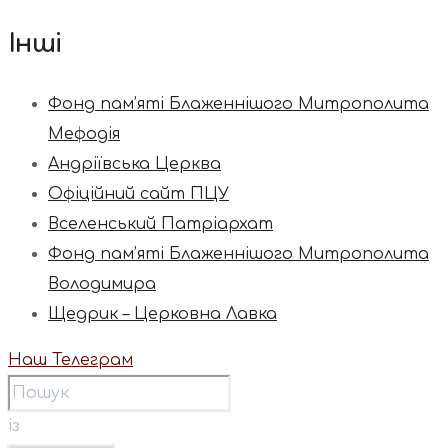
Інші
Фонд пам’яті Блаженнішого Митрополита
Мефодія
Андріївська Церква
Офіційний сайт ПЦУ
Вселенський Патріархат
Фонд пам’яті Блаженнішого Митрополита
Володимира
Щедрик – Церковна Лавка
Наш Телеграм
із