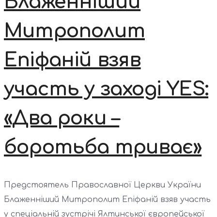
Блаженніший
Митрополит
Епіфаній взяв
участь у заході YES:
«Два роки –
боротьба триває»
Предстоятель Православної Церкви України
Блаженніший Митрополит Епіфаній взяв участь
у спеціальній зустрічі Ялтинської європейської