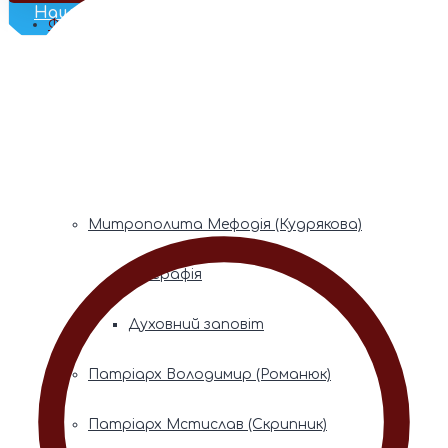
Наш Телеграм
Фонди пам’яті
Митрополита Володимира (Сабодана)
Біографія
Духовний заповіт
Митрополита Мефодія (Кудрякова)
Біографія
Духовний заповіт
Патріарх Володимир (Романюк)
Патріарх Мстислав (Скрипник)