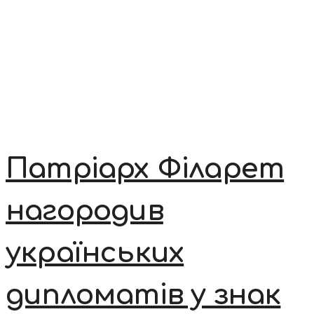
Патріарх Філарет
нагородив
українських
дипломатів у знак