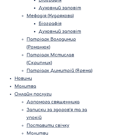
Біографія
Духовний заповіт
Мефодія (Кудрякова)
Біографія
Духовний заповіт
Патріарх Володимир
(Романюк)
Патріарх Мстислав
(Скрипник)
Патріарх Димитрій (Ярема)
Новини
Молитва
Онлайн послуги
Допомога священника
Записки за здоров’я та за
упокій
Поставити свічку
Молитви