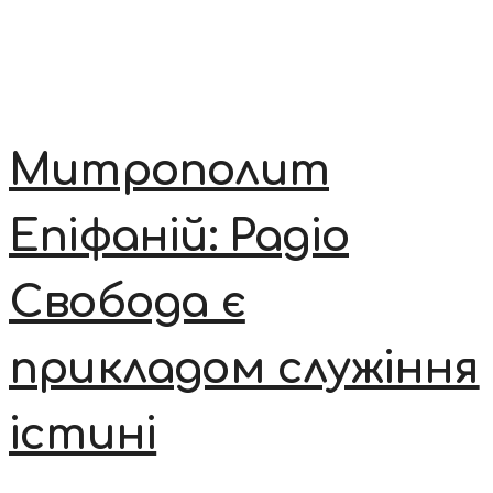
Митрополит
Епіфаній: Радіо
Свобода є
прикладом служіння
істині