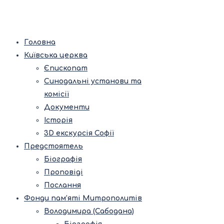
Головна
Київська церква
Єпископат
Синодальні установи та
комісії
Документи
Історія
3D екскурсія Софії
Предстоятель
Біографія
Проповіді
Послання
Фонди пам’яті Митрополитів
Володимира (Сабодана)