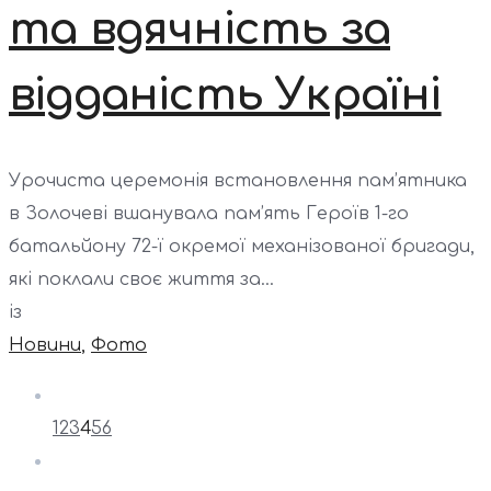
та вдячність за
відданість Україні
Урочиста церемонія встановлення пам’ятника
в Золочеві вшанувала пам’ять Героїв 1-го
батальйону 72-ї окремої механізованої бригади,
які поклали своє життя за...
із
Новини
,
Фото
1
2
3
4
5
6