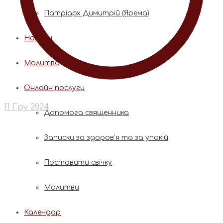
Патріарх Димитрій (Ярема)
Новини
Молитва
Онлайн послуги
11 Гру 2024
Допомога священника
Записки за здоров’я та за упокій
Поставити свічку
Молитви
Календар