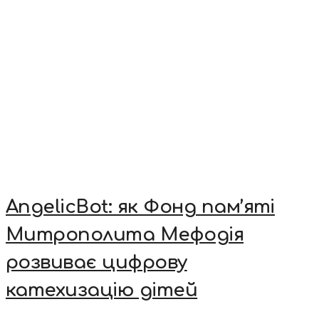
AngelicBot: як Фонд пам’яті
Митрополита Мефодія
розвиває цифрову
катехизацію дітей