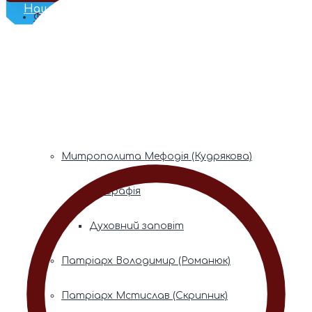
Наш Телеграм
Фонди пам’яті
Митрополита Володимира (Сабодана)
Біографія
Духовний заповіт
Митрополита Мефодія (Кудрякова)
Біографія
Духовний заповіт
Патріарх Володимир (Романюк)
Патріарх Мстислав (Скрипник)