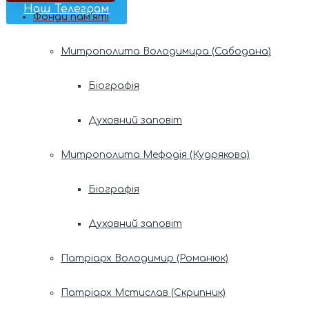
Наш Телеграм
Фонди пам’яті
Митрополита Володимира (Сабодана)
Біографія
Духовний заповіт
Митрополита Мефодія (Кудрякова)
Біографія
Духовний заповіт
Патріарх Володимир (Романюк)
Патріарх Мстислав (Скрипник)