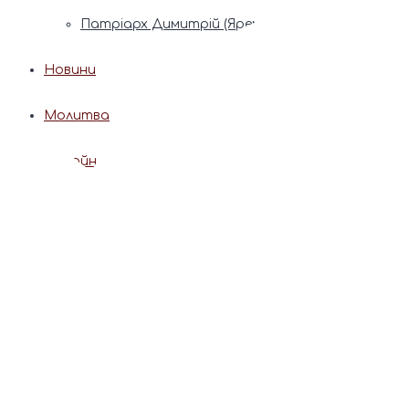
Патріарх Димитрій (Ярема)
Новини
Молитва
Онлайн послуги
Допомога священника
Записки за здоров’я та за упокій
Поставити свічку
Молитви
Календар