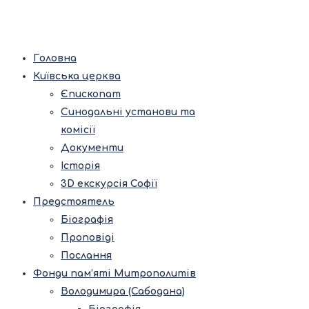
Головна
Київська церква
Єпископат
Синодальні установи та
комісії
Документи
Історія
3D екскурсія Софії
Предстоятель
Біографія
Проповіді
Послання
Фонди пам’яті Митрополитів
Володимира (Сабодана)