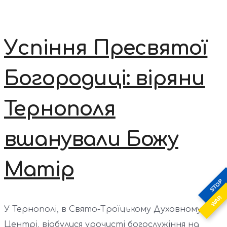
Успіння Пресвятої
Богородиці: віряни
Тернополя
вшанували Божу
Матір
STOP
WAR
У Тернополі, в Свято-Троїцькому Духовному
Центрі, відбулися урочисті богослужіння на