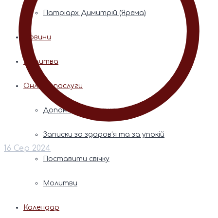
Патріарх Димитрій (Ярема)
Новини
Молитва
Онлайн послуги
Допомога священника
Записки за здоров’я та за упокій
16 Сер 2024
Поставити свічку
Молитви
Календар