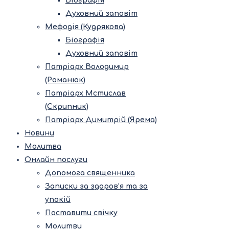
Біографія
Духовний заповіт
Мефодія (Кудрякова)
Біографія
Духовний заповіт
Патріарх Володимир
(Романюк)
Патріарх Мстислав
(Скрипник)
Патріарх Димитрій (Ярема)
Новини
Молитва
Онлайн послуги
Допомога священника
Записки за здоров’я та за
упокій
Поставити свічку
Молитви