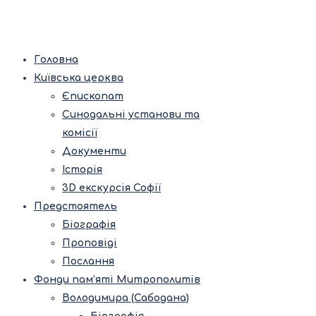
Головна
Київська церква
Єпископат
Синодальні установи та
комісії
Документи
Історія
3D екскурсія Софії
Предстоятель
Біографія
Проповіді
Послання
Фонди пам’яті Митрополитів
Володимира (Сабодана)