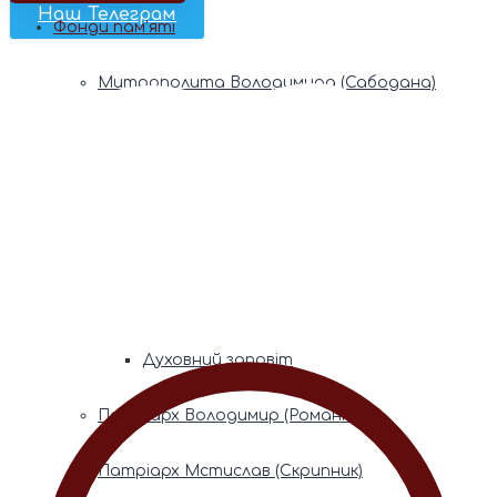
Наш Телеграм
Фонди пам’яті
Митрополита Володимира (Сабодана)
Біографія
Духовний заповіт
Митрополита Мефодія (Кудрякова)
Біографія
Духовний заповіт
Патріарх Володимир (Романюк)
Патріарх Мстислав (Скрипник)