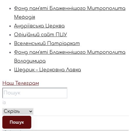
Фонд пам’яті Блаженнішого Митрополита
Мефодія
Андріївська Церква
Офіційний сайт ПЦУ
Вселенський Патріархат
Фонд пам’яті Блаженнішого Митрополита
Володимира
Щедрик – Церковна Лавка
Наш Телеграм
із