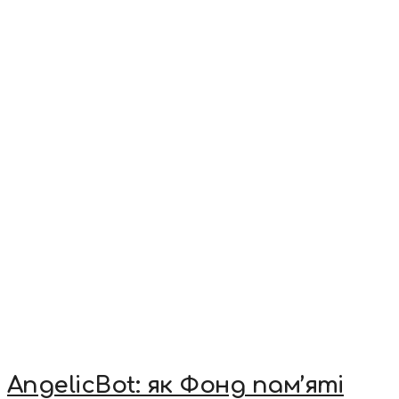
AngelicBot: як Фонд пам’яті