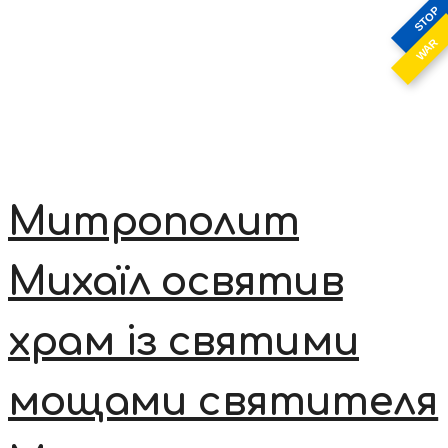
STOP
WAR
Митрополит
Михаїл освятив
храм із святими
мощами святителя