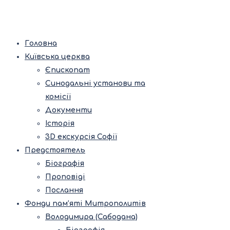
Головна
Київська церква
Єпископат
Синодальні установи та
комісії
Документи
Історія
3D екскурсія Софії
Предстоятель
Біографія
Проповіді
Послання
Фонди пам’яті Митрополитів
Володимира (Сабодана)