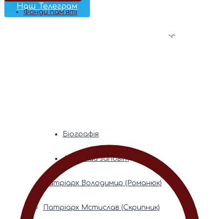
Наш Телеграм
Фонди пам’яті
Митрополита Володимира (Сабодана)
Біографія
Духовний заповіт
Митрополита Мефодія (Кудрякова)
Біографія
Духовний заповіт
Патріарх Володимир (Романюк)
Патріарх Мстислав (Скрипник)