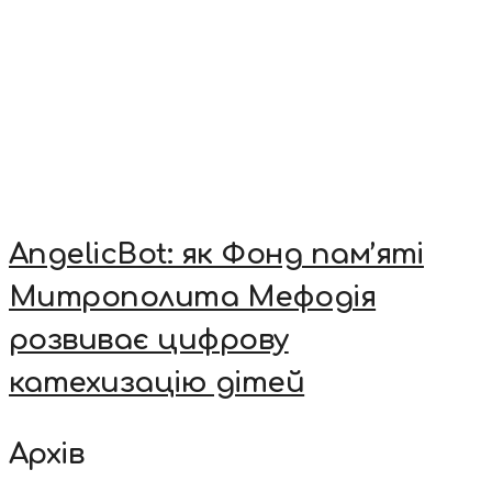
AngelicBot: як Фонд пам’яті
Митрополита Мефодія
розвиває цифрову
катехизацію дітей
Архів