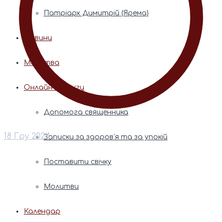
Патріарх Димитрій (Ярема)
Новини
Молитва
Онлайн послуги
Допомога священника
18 Гру 2024
Записки за здоров’я та за упокій
Поставити свічку
Молитви
Календар