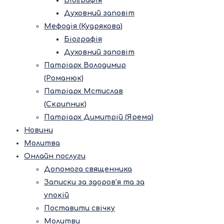
Біографія
Духовний заповіт
Мефодія (Кудрякова)
Біографія
Духовний заповіт
Патріарх Володимир
(Романюк)
Патріарх Мстислав
(Скрипник)
Патріарх Димитрій (Ярема)
Новини
Молитва
Онлайн послуги
Допомога священника
Записки за здоров’я та за
упокій
Поставити свічку
Молитви