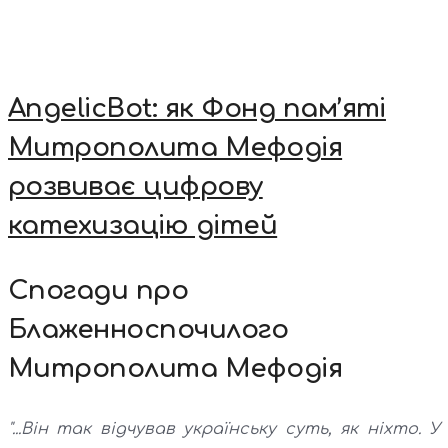
AngelicBot: як Фонд пам’яті
Митрополита Мефодія
розвиває цифрову
катехизацію дітей
Спогади про
Блаженноспочилого
Митрополита Мефодія
"...Він так відчував українську суть, як ніхто. У