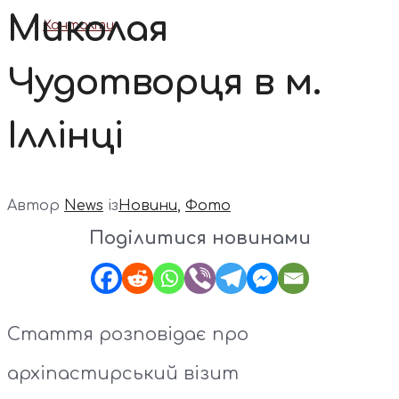
Миколая
Контакти
Чудотворця в м.
Іллінці
Автор
News
із
Новини
,
Фото
Поділитися новинами
Стаття розповідає про
архіпастирський візит