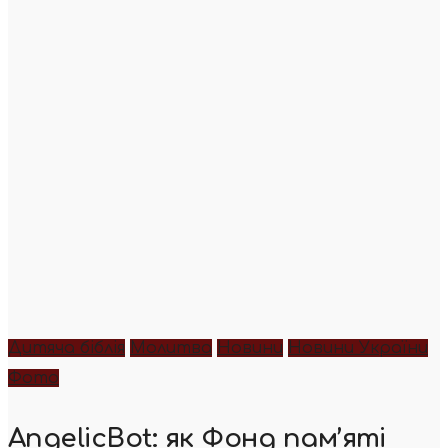
Дитяча біблія
Молитва
Новини
Новини України
Фото
AngelicBot: як Фонд пам’яті