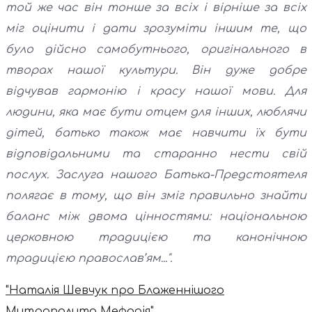
той же час він тонше за всіх і вірніше за всіх
міг оцінити і дати зрозуміти іншим те, що
було дійсно самобутнього, оригінального в
творах нашої культури. Він дуже добре
відчував гармонію і красу нашої мови. Для
людини, яка має бути отцем для інших, люблячи
дітей, батько також має навчити їх бути
відповідальними та старанно нести свій
послух. Заслуга нашого Батька-Предстоятеля
полягає в тому, що він зміг правильно знайти
баланс між двома цінностями: національною
церковною традицією та канонічною
традицією православ’ям...".
"Наталія Шевчук про Блаженнішого
Митрополита Мефодія"