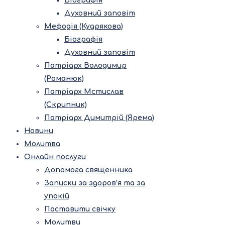
Біографія
Духовний заповіт
Мефодія (Кудрякова)
Біографія
Духовний заповіт
Патріарх Володимир
(Романюк)
Патріарх Мстислав
(Скрипник)
Патріарх Димитрій (Ярема)
Новини
Молитва
Онлайн послуги
Допомога священника
Записки за здоров’я та за
упокій
Поставити свічку
Молитви