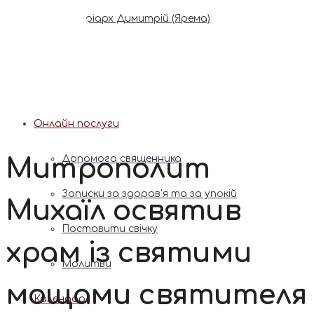
Патріарх Димитрій (Ярема)
Новини
Молитва
Онлайн послуги
Митрополит
Допомога священника
Записки за здоров’я та за упокій
Михаїл освятив
Поставити свічку
храм із святими
Молитви
мощами святителя
Календар