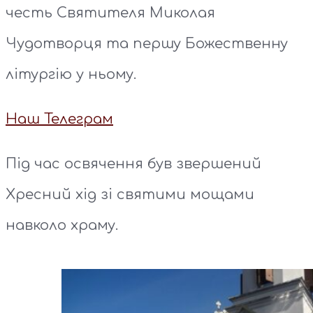
честь Святителя Миколая
Чудотворця та першу Божественну
літургію у ньому.
Наш Телеграм
Під час освячення був звершений
Хресний хід зі святими мощами
навколо храму.