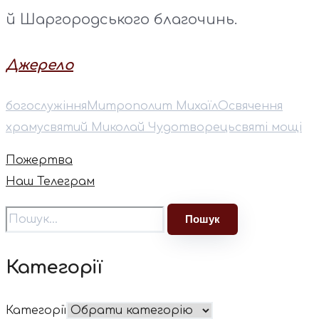
й Шаргородського благочинь.
Джерело
богослужіння
Митрополит Михаїл
Освячення
храму
святий Миколай Чудотворець
святі мощі
Пожертва
Наш Телеграм
Категорії
Категорії