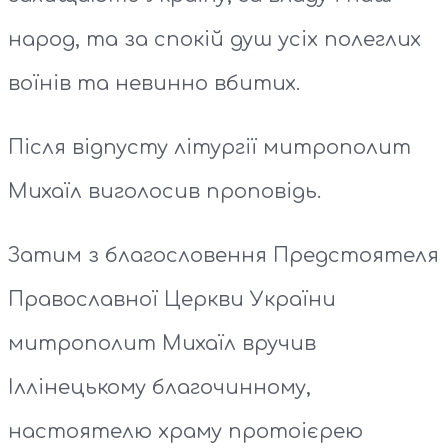
народ, та за спокій душ усіх полеглих
воїнів та невинно вбитих.
Після відпусту літургії митрополит
Михаїл виголосив проповідь.
Затим з благословення Предстоятеля
Православної Церкви України
митрополит Михаїл вручив
Іллінецькому благочинному,
настоятелю храму протоієрею