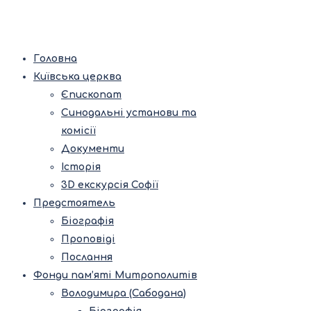
Головна
Київська церква
Єпископат
Синодальні установи та
комісії
Документи
Історія
3D екскурсія Софії
Предстоятель
Біографія
Проповіді
Послання
Фонди пам’яті Митрополитів
Володимира (Сабодана)