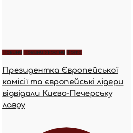
Новини
Новини України
Фото
Президентка Європейської
комісії та європейські лідери
відвідали Києво-Печерську
лавру