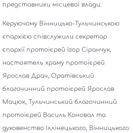
представники місцевої влади.
Керуючому Вінницько-Тульчинською
єпархією співслужили секретар
єпархії протоієрей Ігор Сіранчук,
настоятель храму протоієрей
Ярослав Драч, Оратівський
благочинний протоієрей Ярослав
Мацюк, Тульчинський благочинний
протоієрей Василь Коновал та
духовенство Іллінецького, Вінницького