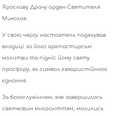
Ярославу Драчу орден Святителя
Миколая.
У свою чергу настоятель подякував
владиці за його архіпастирські
молитви та підніс йому святу
просфору, як символ євхаристійного
єднання.
За богослужінням, яке завершилось
святковим многоліттям, молились