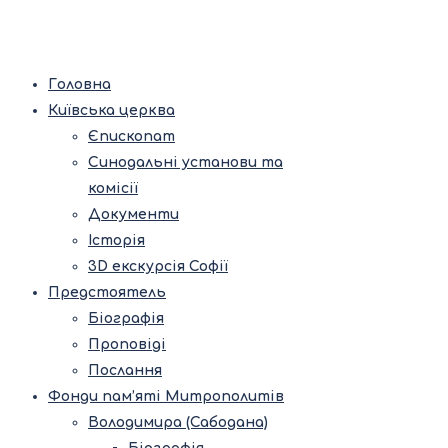
Головна
Київська церква
Єпископат
Синодальні установи та
комісії
Документи
Історія
3D екскурсія Софії
Предстоятель
Біографія
Проповіді
Послання
Фонди пам’яті Митрополитів
Володимира (Сабодана)