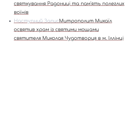
святкування Радониці та пам'ять полеглих
воїнів
Наступний Запис
Митрополит Михаїл
освятив храм із святими мощами
святителя Миколая Чудотворця в м. Іллінці