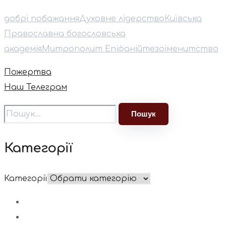
добрі побажання
Духовне лідерство
Київська
Православна богословська
академія
⁠Митрополит Епіфаній
тезоіменитство
Пожертва
Наш Телеграм
Категорії
Категорії