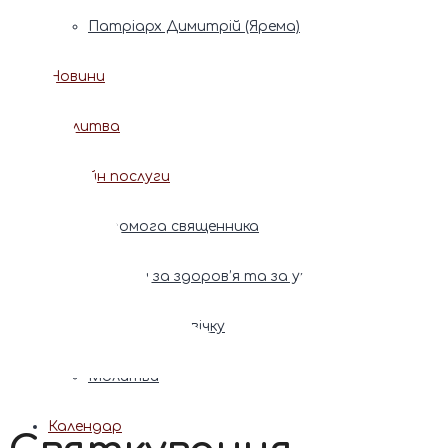
Патріарх Димитрій (Ярема)
Новини
Молитва
Онлайн послуги
Допомога священника
Записки за здоров’я та за упокій
Поставити свічку
Молитви
Календар