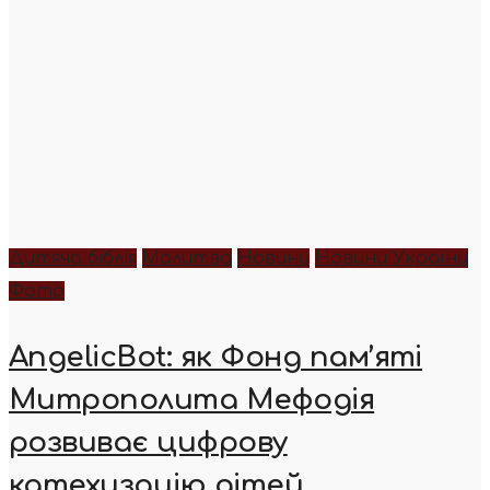
Дитяча біблія
Молитва
Новини
Новини України
Фото
AngelicBot: як Фонд пам’яті
Митрополита Мефодія
розвиває цифрову
катехизацію дітей