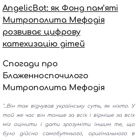
AngelicBot: як Фонд пам’яті
Митрополита Мефодія
розвиває цифрову
катехизацію дітей
Спогади про
Блаженноспочилого
Митрополита Мефодія
"...Він так відчував українську суть, як ніхто. У
той же час він тонше за всіх і вірніше за всіх
міг оцінити і дати зрозуміти іншим те, що
було дійсно самобутнього, оригінального в