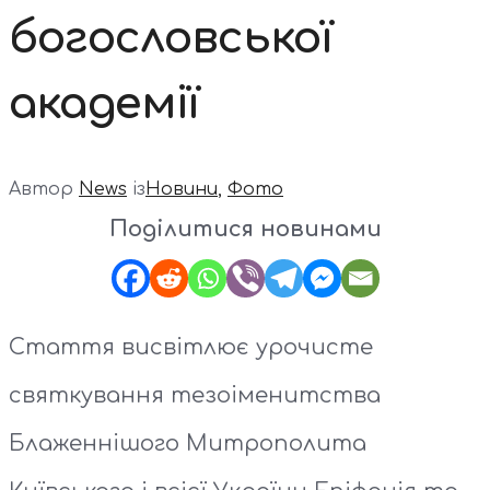
богословської
академії
Автор
News
із
Новини
,
Фото
Поділитися новинами
Стаття висвітлює урочисте
святкування тезоіменитства
Блаженнішого Митрополита