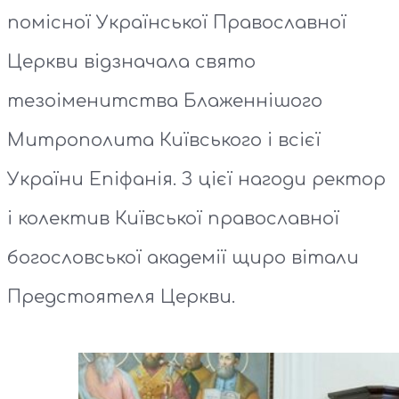
помісної Української Православної
Церкви відзначала свято
тезоіменитства Блаженнішого
Митрополита Київського і всієї
України Епіфанія. З цієї нагоди ректор
і колектив Київської православної
богословської академії щиро вітали
Предстоятеля Церкви.