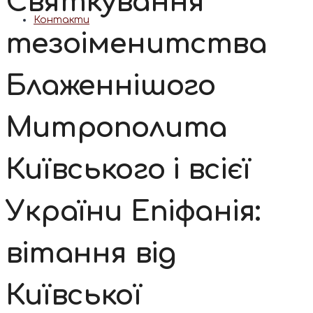
Святкування
Контакти
тезоіменитства
Блаженнішого
Митрополита
Київського і всієї
України Епіфанія:
вітання від
Київської