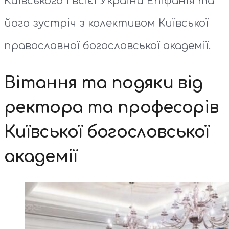
Київського і всієї України Епіфанія та
його зустріч з колективом Київської
православної богословської академії.
Вітання та подяки від
ректора та професорів
Київської богословської
академії