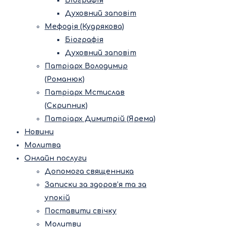
Біографія
Духовний заповіт
Мефодія (Кудрякова)
Біографія
Духовний заповіт
Патріарх Володимир
(Романюк)
Патріарх Мстислав
(Скрипник)
Патріарх Димитрій (Ярема)
Новини
Молитва
Онлайн послуги
Допомога священника
Записки за здоров’я та за
упокій
Поставити свічку
Молитви