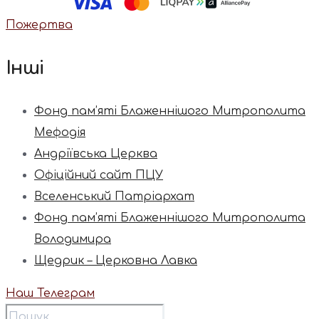
Пожертва
Інші
Фонд пам’яті Блаженнішого Митрополита
Мефодія
Андріївська Церква
Офіційний сайт ПЦУ
Вселенський Патріархат
Фонд пам’яті Блаженнішого Митрополита
Володимира
Щедрик – Церковна Лавка
Наш Телеграм