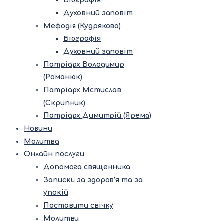
Біографія
Духовний заповіт
Мефодія (Кудрякова)
Біографія
Духовний заповіт
Патріарх Володимир
(Романюк)
Патріарх Мстислав
(Скрипник)
Патріарх Димитрій (Ярема)
Новини
Молитва
Онлайн послуги
Допомога священника
Записки за здоров’я та за
упокій
Поставити свічку
Молитви