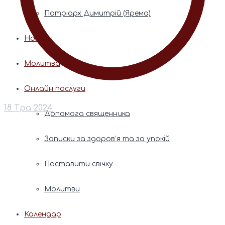
Патріарх Димитрій (Ярема)
Новини
Молитва
Онлайн послуги
18 Тра 2024
Допомога священника
Записки за здоров’я та за упокій
Поставити свічку
Молитви
Календар