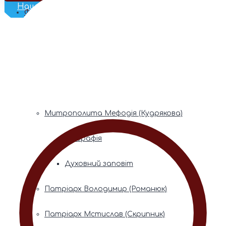
Наш Телеграм
Фонди пам’яті
Митрополита Володимира (Сабодана)
Біографія
Духовний заповіт
Митрополита Мефодія (Кудрякова)
Біографія
Духовний заповіт
Патріарх Володимир (Романюк)
Патріарх Мстислав (Скрипник)