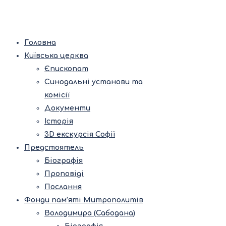
Головна
Київська церква
Єпископат
Синодальні установи та
комісії
Документи
Історія
3D екскурсія Софії
Предстоятель
Біографія
Проповіді
Послання
Фонди пам’яті Митрополитів
Володимира (Сабодана)