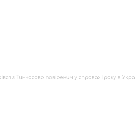
стрівся з Тимчасово
їні
вся з Тимчасово повіреним у справах Іраку в Укра