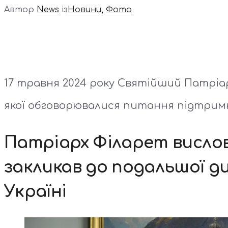
Автор
News
із
Новини
,
Фото
17 травня 2024 року Святійший Патріар
якої обговорювалися питання підтримки 
Патріарх Філарет вислов
закликав до подальшої д
Україні