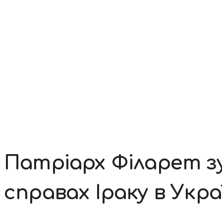
Контакти
Патріарх Філарет зу
справах Іраку в Укра