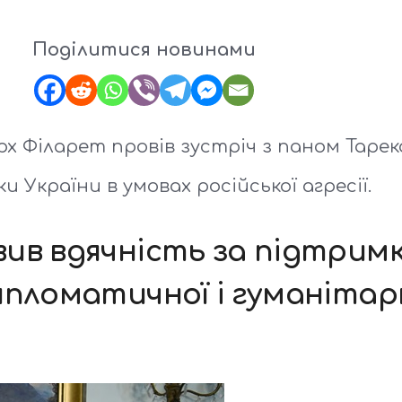
Поділитися новинами
х Філарет провів зустріч з паном Тареко
України в умовах російської агресії.
ив вдячність за підтримк
ипломатичної і гуманітар