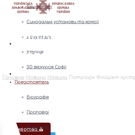
Єпископат
Синодальні установи та комісії
Патріарх Філарет зу
Документи
справах Іраку в Укра
Історія
3D екскурсія Софії
Головна
Новини
Новини
Патріарх Філарет зустрі
Предстоятель
Біографія
Проповіді
Послання
Пожертва ⛪️