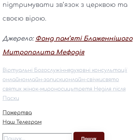
підтримувати зв’язок з церквою та
своєю вірою.
Джерело:
Фонд пам’яті Блаженнішого
Митрополита Мефодія
Віртуальні Богослужіння
духовні консультації
онлайн
онлайн-записки
онлайн-свічки
свято
святих жінок-мироносиць
третя Неділя після
Пасхи
Пожертва
Наш Телеграм