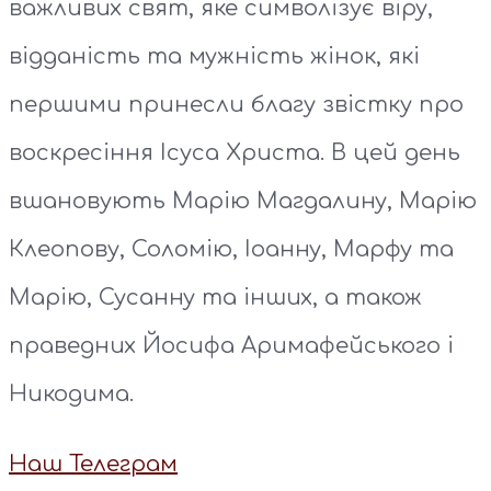
важливих свят, яке символізує віру,
відданість та мужність жінок, які
першими принесли благу звістку про
воскресіння Ісуса Христа. В цей день
вшановують Марію Магдалину, Марію
Клеопову, Соломію, Іоанну, Марфу та
Марію, Сусанну та інших, а також
праведних Йосифа Аримафейського і
Никодима.
Наш Телеграм