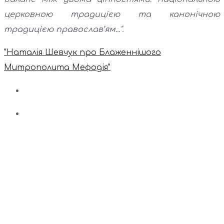
церковною традицією та канонічною
традицією православ’ям...".
"Наталія Шевчук про Блаженнішого
Митрополита Мефодія"