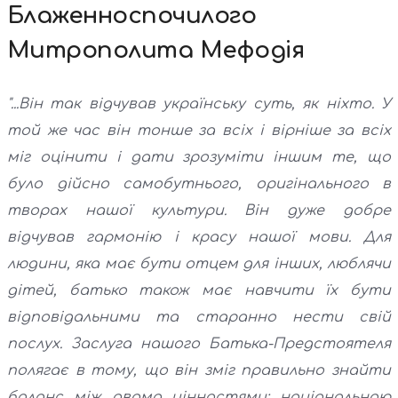
Блаженноспочилого
Митрополита Мефодія
"...Він так відчував українську суть, як ніхто. У
той же час він тонше за всіх і вірніше за всіх
міг оцінити і дати зрозуміти іншим те, що
було дійсно самобутнього, оригінального в
творах нашої культури. Він дуже добре
відчував гармонію і красу нашої мови. Для
людини, яка має бути отцем для інших, люблячи
дітей, батько також має навчити їх бути
відповідальними та старанно нести свій
послух. Заслуга нашого Батька-Предстоятеля
полягає в тому, що він зміг правильно знайти
баланс між двома цінностями: національною