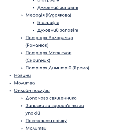
Біографія
Духовний заповіт
Мефодія (Кудрякова)
Біографія
Духовний заповіт
Патріарх Володимир
(Романюк)
Патріарх Мстислав
(Скрипник)
Патріарх Димитрій (Ярема)
Новини
Молитва
Онлайн послуги
Допомога священника
Записки за здоров’я та за
упокій
Поставити свічку
Молитви