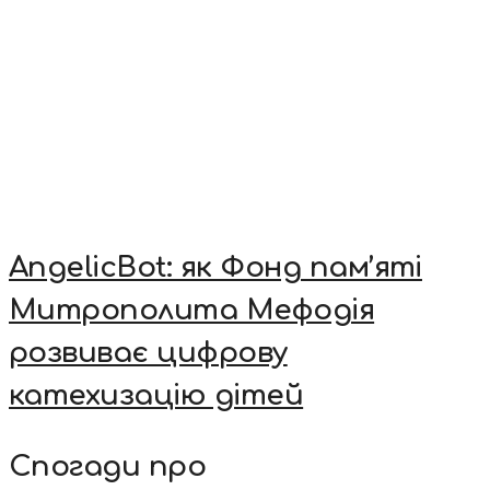
AngelicBot: як Фонд пам’яті
Митрополита Мефодія
розвиває цифрову
катехизацію дітей
Спогади про