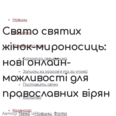
Патріарх Димитрій (Ярема)
Новини
Свято святих
Молитва
жінок-мироносиць:
Онлайн послуги
нові онлайн-
Допомога священника
Записки за здоров’я та за упокій
можливості для
Поставити свічку
православних вірян
Молитви
Календар
Автор
News
із
Новини
,
Фото