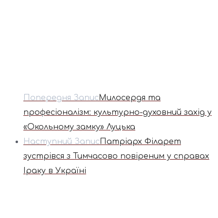
Попередня Запис
Милосердя та
професіоналізм: культурно-духовний захід у
«Окольному замку» Луцька
Наступний Запис
Патріарх Філарет
зустрівся з Тимчасово повіреним у справах
Іраку в Україні