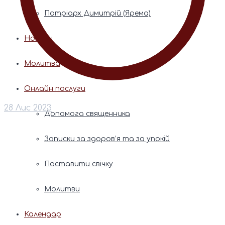
Патріарх Димитрій (Ярема)
Новини
Молитва
Онлайн послуги
28 Лис 2023
Допомога священника
Записки за здоров’я та за упокій
Поставити свічку
Молитви
Календар