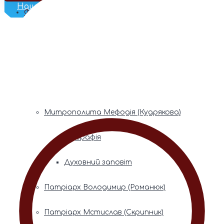
Наш Телеграм
Фонди пам’яті
Митрополита Володимира (Сабодана)
Біографія
Духовний заповіт
Митрополита Мефодія (Кудрякова)
Біографія
Духовний заповіт
Патріарх Володимир (Романюк)
Патріарх Мстислав (Скрипник)