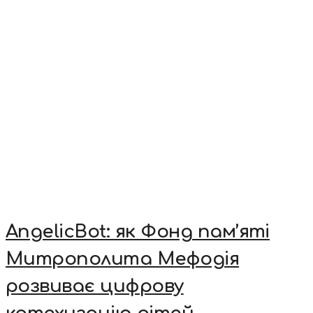
AngelicBot: як Фонд пам’яті
Митрополита Мефодія
розвиває цифрову