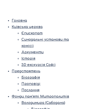
Головна
Київська церква
Єпископат
Синодальні установи та
комісії
Документи
Історія
3D екскурсія Софії
Предстоятель
Біографія
Проповіді
Послання
Фонди пам’яті Митрополитів
Володимира (Сабодана)