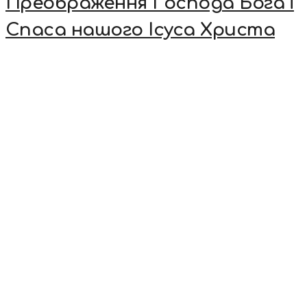
Преображення Господа Бога і
Спаса нашого Ісуса Христа