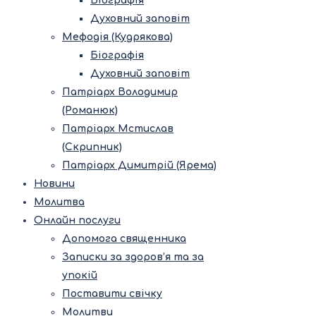
Біографія
Духовний заповіт
Мефодія (Кудрякова)
Біографія
Духовний заповіт
Патріарх Володимир
(Романюк)
Патріарх Мстислав
(Скрипник)
Патріарх Димитрій (Ярема)
Новини
Молитва
Онлайн послуги
Допомога священника
Записки за здоров’я та за
упокій
Поставити свічку
Молитви