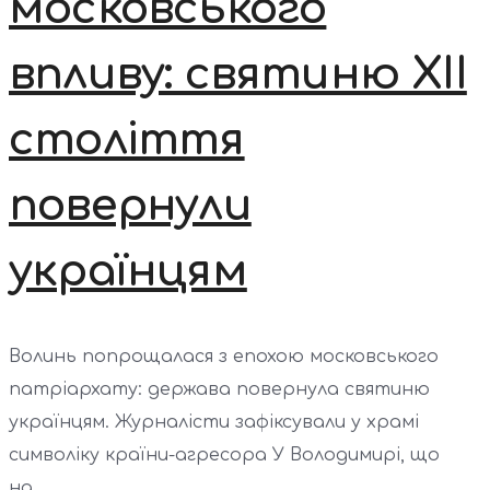
московського
впливу: святиню XII
століття
повернули
українцям
Волинь попрощалася з епохою московського
патріархату: держава повернула святиню
українцям. Журналісти зафіксували у храмі
символіку країни-агресора У Володимирі, що
на...