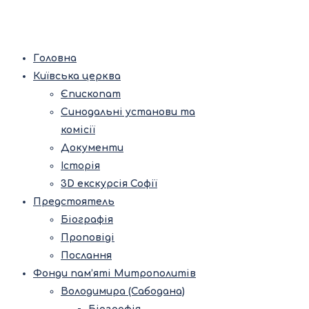
Головна
Київська церква
Єпископат
Синодальні установи та
комісії
Документи
Історія
3D екскурсія Софії
Предстоятель
Біографія
Проповіді
Послання
Фонди пам’яті Митрополитів
Володимира (Сабодана)