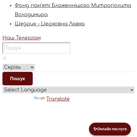
Фонд пам’яті Блаженнішого Митрополита
Володимира
Щедрик – Церковна Лавка
Наш Телеграм
із
Powered by
Translate
✨
Онлайн послуги