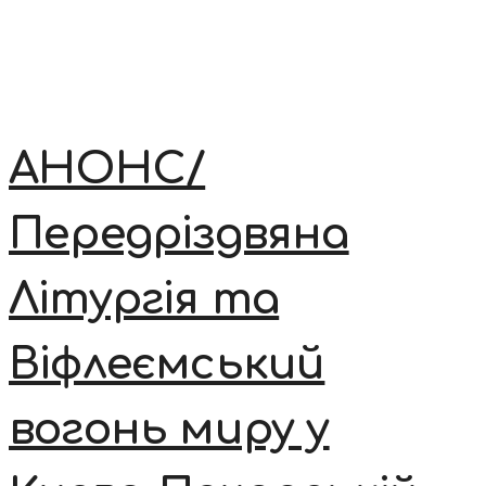
АНОНС/
Передріздвяна
Літургія та
Віфлеємський
вогонь миру у