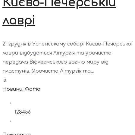
Києво-Печерській
лаврі
21 грудня в Успенському соборі Києво-Печерської
лаври відбудеться Літургія та урочиста
передача Віфлеємського вогню миру від
пластунів. Урочиста Літургія та...
із
Новини
,
Фото
1
2
3
4
5
6