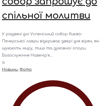
собор запрошує до
спільної молитви
У різдвяні дні Успенський собор Києво-
Печерської лаври відкриває двері для вірян, які
шукають миру, тиші та духовної опори.
Богослужіння Навечір’я...
із
Новини
,
Фото