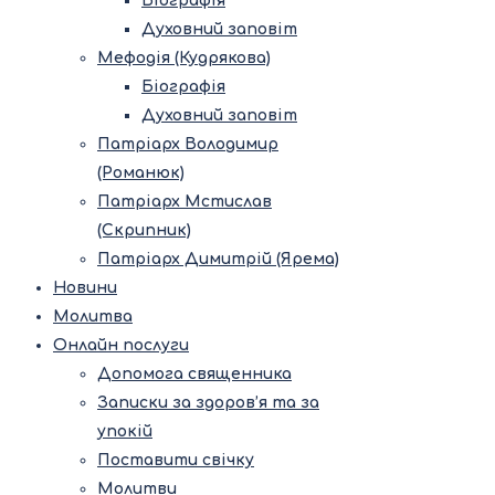
Біографія
Духовний заповіт
Мефодія (Кудрякова)
Біографія
Духовний заповіт
Патріарх Володимир
(Романюк)
Патріарх Мстислав
(Скрипник)
Патріарх Димитрій (Ярема)
Новини
Молитва
Онлайн послуги
Допомога священника
Записки за здоров’я та за
упокій
Поставити свічку
Молитви