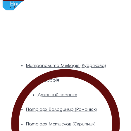
Наш Телеграм
Фонди пам’яті
Митрополита Володимира (Сабодана)
Біографія
Духовний заповіт
Митрополита Мефодія (Кудрякова)
Біографія
Духовний заповіт
Патріарх Володимир (Романюк)
Патріарх Мстислав (Скрипник)