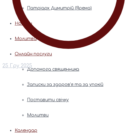
Патріарх Димитрій (Ярема)
Новини
Молитва
Онлайн послуги
25 Гру 2025
Допомога священника
Записки за здоров’я та за упокій
Поставити свічку
Молитви
Календар