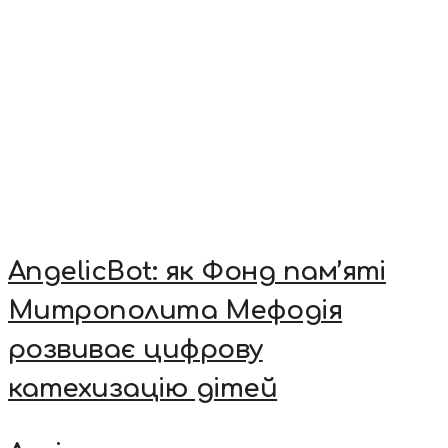
AngelicBot: як Фонд пам’яті
Митрополита Мефодія
розвиває цифрову
катехизацію дітей