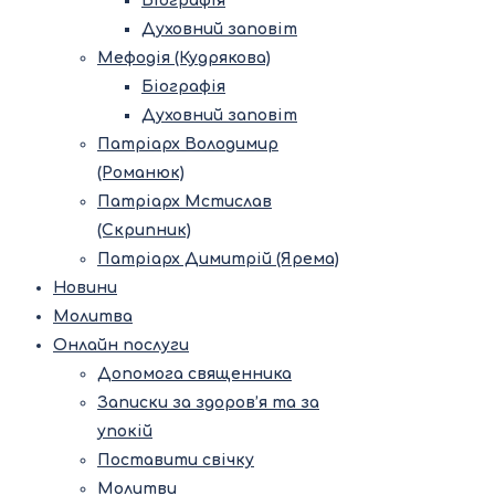
Біографія
Духовний заповіт
Мефодія (Кудрякова)
Біографія
Духовний заповіт
Патріарх Володимир
(Романюк)
Патріарх Мстислав
(Скрипник)
Патріарх Димитрій (Ярема)
Новини
Молитва
Онлайн послуги
Допомога священника
Записки за здоров’я та за
упокій
Поставити свічку
Молитви