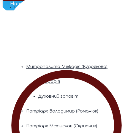
Наш Телеграм
Фонди пам’яті
Митрополита Володимира (Сабодана)
Біографія
Духовний заповіт
Митрополита Мефодія (Кудрякова)
Біографія
Духовний заповіт
Патріарх Володимир (Романюк)
Патріарх Мстислав (Скрипник)