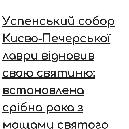
Успенський собор
Києво-Печерської
лаври відновив
свою святиню:
встановлена
срібна рака з
мощами святого