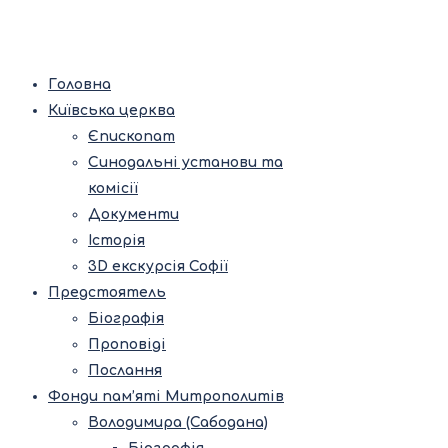
Головна
Київська церква
Єпископат
Синодальні установи та
комісії
Документи
Історія
3D екскурсія Софії
Предстоятель
Біографія
Проповіді
Послання
Фонди пам’яті Митрополитів
Володимира (Сабодана)