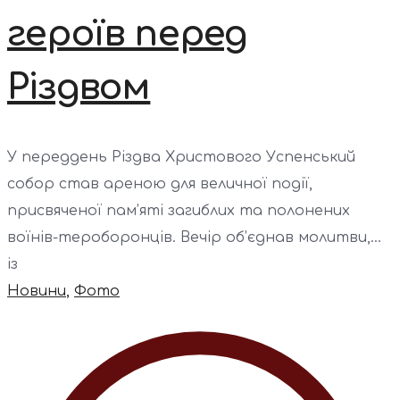
героїв перед
Різдвом
У переддень Різдва Христового Успенський
собор став ареною для величної події,
присвяченої пам’яті загиблих та полонених
воїнів-тероборонців. Вечір об’єднав молитви,...
із
Новини
,
Фото