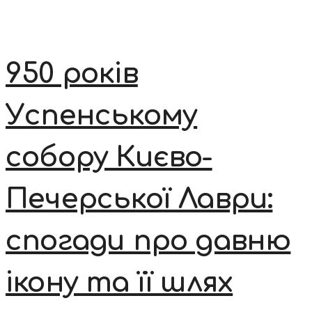
950 років
Успенському
собору Києво-
Печерської Лаври:
спогади про давню
ікону та її шлях