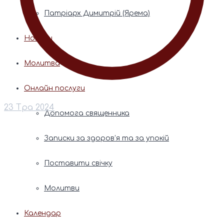
Патріарх Димитрій (Ярема)
Новини
Молитва
Онлайн послуги
23 Тра 2024
Допомога священника
Записки за здоров’я та за упокій
Поставити свічку
Молитви
Календар