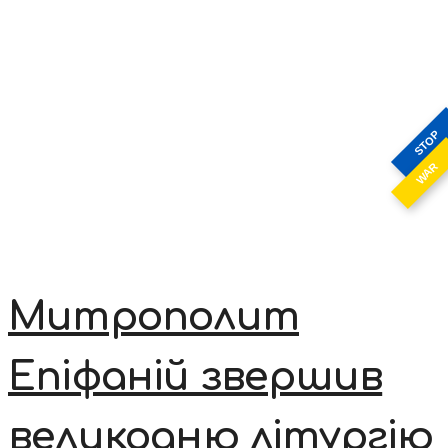
STOP
WAR
Митрополит
Епіфаній звершив
великодню літургію