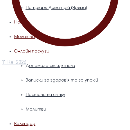
Патріарх Димитрій (Ярема)
Новини
Молитва
Онлайн послуги
11 Кві 2026
Допомога священника
Записки за здоров’я та за упокій
Поставити свічку
Молитви
Календар