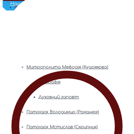
Наш Телеграм
Фонди пам’яті
Митрополита Володимира (Сабодана)
Біографія
Духовний заповіт
Митрополита Мефодія (Кудрякова)
Біографія
Духовний заповіт
Патріарх Володимир (Романюк)
Патріарх Мстислав (Скрипник)