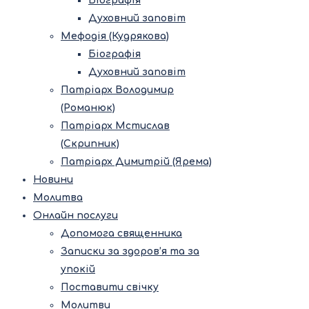
Біографія
Духовний заповіт
Мефодія (Кудрякова)
Біографія
Духовний заповіт
Патріарх Володимир
(Романюк)
Патріарх Мстислав
(Скрипник)
Патріарх Димитрій (Ярема)
Новини
Молитва
Онлайн послуги
Допомога священника
Записки за здоров’я та за
упокій
Поставити свічку
Молитви