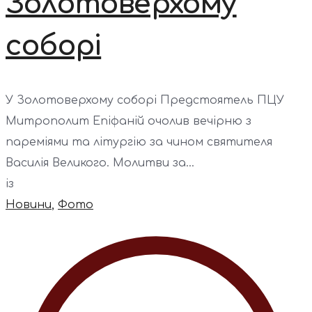
Золотоверхому
соборі
У Золотоверхому соборі Предстоятель ПЦУ
Митрополит Епіфаній очолив вечірню з
пареміями та літургію за чином святителя
Василія Великого. Молитви за...
із
Новини
,
Фото