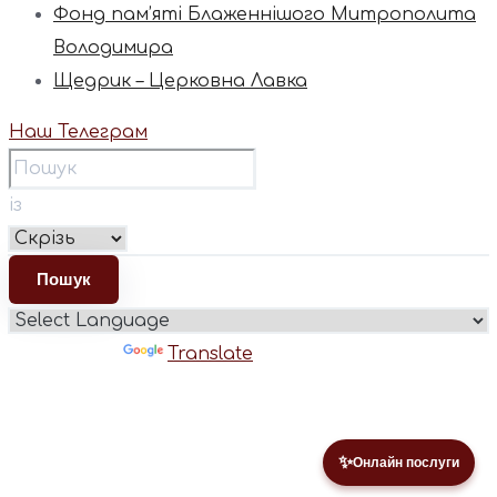
Фонд пам’яті Блаженнішого Митрополита
Володимира
Щедрик – Церковна Лавка
Наш Телеграм
із
Powered by
Translate
✨
Онлайн послуги