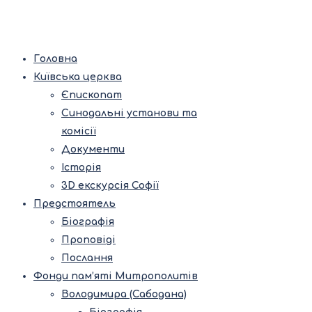
Головна
Київська церква
Єпископат
Синодальні установи та
комісії
Документи
Історія
3D екскурсія Софії
Предстоятель
Біографія
Проповіді
Послання
Фонди пам’яті Митрополитів
Володимира (Сабодана)