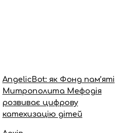
AngelicBot: як Фонд пам’яті
Митрополита Мефодія
розвиває цифрову
катехизацію дітей