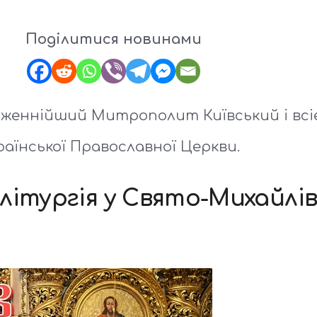
Поділитися новинами
аженнійший Митрополит Київський і всіє
раїнської Православної Церкви.
літургія у Свято-Михайлі