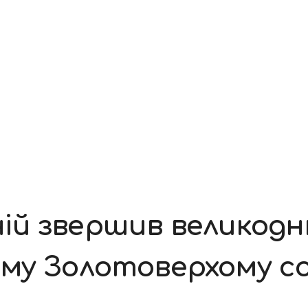
й звершив великодню
му Золотоверхому со