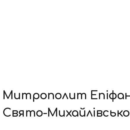
Контакти
Митрополит Епіфані
Свято-Михайлівсько