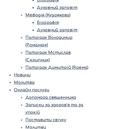
Біографія
Духовний заповіт
Мефодія (Кудрякова)
Біографія
Духовний заповіт
Патріарх Володимир
(Романюк)
Патріарх Мстислав
(Скрипник)
Патріарх Димитрій (Ярема)
Новини
Молитва
Онлайн послуги
Допомога священника
Записки за здоров’я та за
упокій
Поставити свічку
Молитви