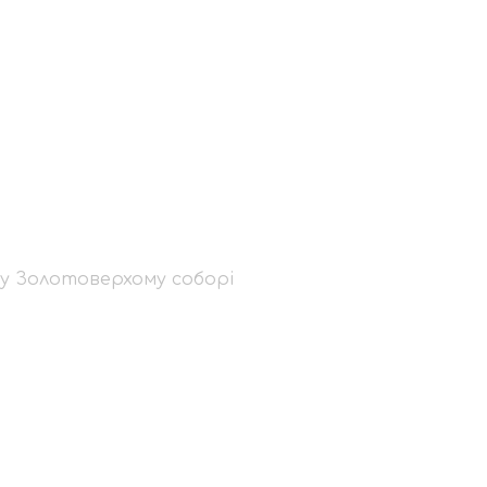
 літургію у
борі
у Золотоверхому соборі