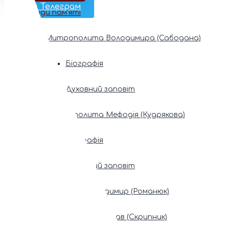
Наш Телеграм
Фонди пам’яті
Митрополита Володимира (Сабодана)
Біографія
Духовний заповіт
Митрополита Мефодія (Кудрякова)
Біографія
Духовний заповіт
Патріарх Володимир (Романюк)
Патріарх Мстислав (Скрипник)