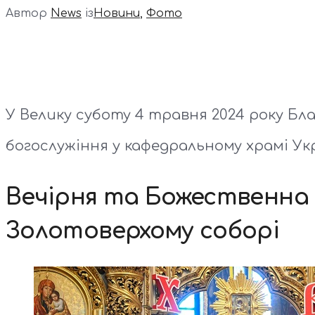
Автор
News
із
Новини
,
Фото
У Велику суботу 4 травня 2024 року Бл
богослужіння у кафедральному храмі Ук
Вечірня та Божественна 
Золотоверхому соборі