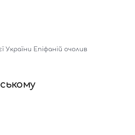
ї України Епіфаній очолив
вському