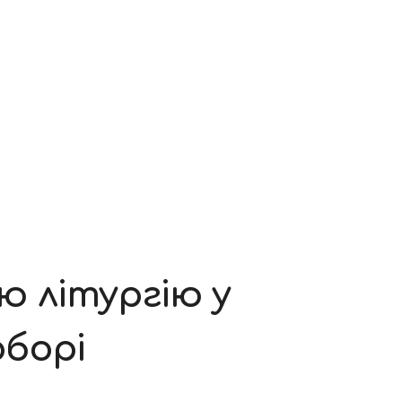
 літургію у
борі