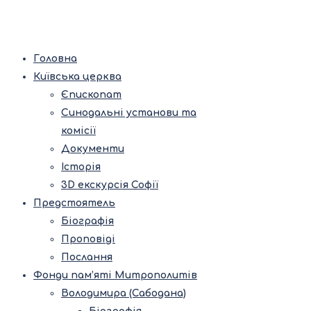
Головна
Київська церква
Єпископат
Синодальні установи та
комісії
Документи
Історія
3D екскурсія Софії
Предстоятель
Біографія
Проповіді
Послання
Фонди пам’яті Митрополитів
Володимира (Сабодана)