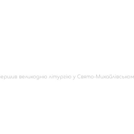
й звершив великодню
му Золотоверхому со
ершив великодню літургію у Свято-Михайлівськом