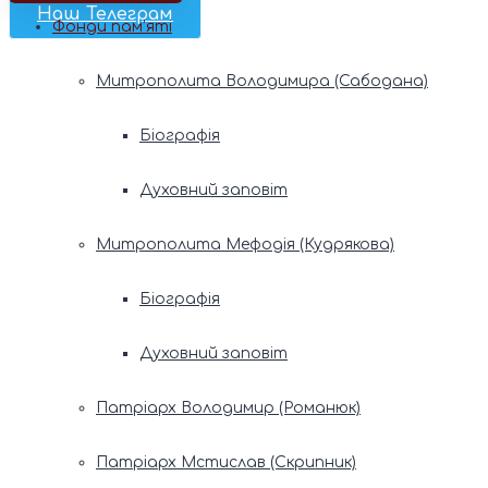
Наш Телеграм
Фонди пам’яті
Митрополита Володимира (Сабодана)
Біографія
Духовний заповіт
Митрополита Мефодія (Кудрякова)
Біографія
Духовний заповіт
Патріарх Володимир (Романюк)
Патріарх Мстислав (Скрипник)