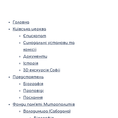
Головна
Київська церква
Єпископат
Синодальні установи та
комісії
Документи
Історія
3D екскурсія Софії
Предстоятель
Біографія
Проповіді
Послання
Фонди пам’яті Митрополитів
Володимира (Сабодана)