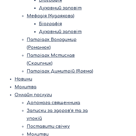
Біографія
Духовний заповіт
Мефодія (Кудрякова)
Біографія
Духовний заповіт
Патріарх Володимир
(Романюк)
Патріарх Мстислав
(Скрипник)
Патріарх Димитрій (Ярема)
Новини
Молитва
Онлайн послуги
Допомога священника
Записки за здоров’я та за
упокій
Поставити свічку
Молитви