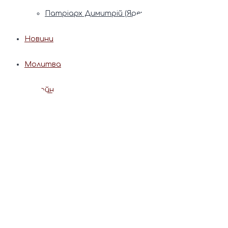
Патріарх Димитрій (Ярема)
Новини
Молитва
Онлайн послуги
Допомога священника
Записки за здоров’я та за упокій
Поставити свічку
Молитви
Календар