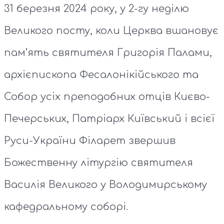
31 березня 2024 року, у 2-гу неділю
Великого посту, коли Церква вшановує
пам’ять святителя Григорія Палами,
архієпископа Фесалонікійського та
Собор усіх преподобних отців Києво-
Печерських, Патріарх Київський і всієї
Руси-України Філарет звершив
Божественну літургію святителя
Василія Великого у Володимирському
кафедральному соборі.