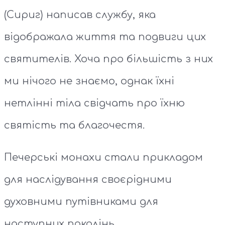
(Сириг) написав службу, яка
відображала життя та подвиги цих
святителів. Хоча про більшість з них
ми нічого не знаємо, однак їхні
нетлінні тіла свідчать про їхню
святість та благочестя.
Печерські монахи стали прикладом
для наслідування своєрідними
духовними путівниками для
наступних поколінь.