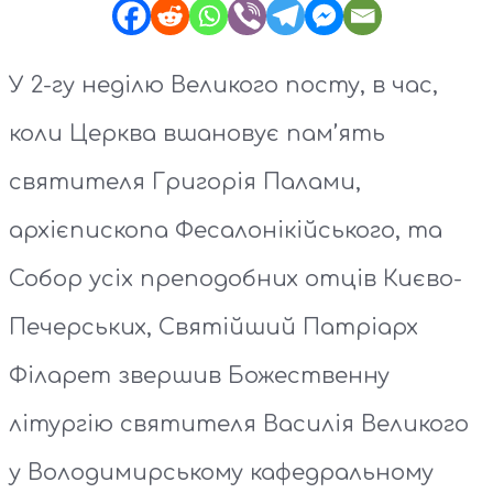
У 2-гу неділю Великого посту, в час,
коли Церква вшановує пам’ять
святителя Григорія Палами,
архієпископа Фесалонікійського, та
Собор усіх преподобних отців Києво-
Печерських, Святійший Патріарх
Філарет звершив Божественну
літургію святителя Василія Великого
у Володимирському кафедральному