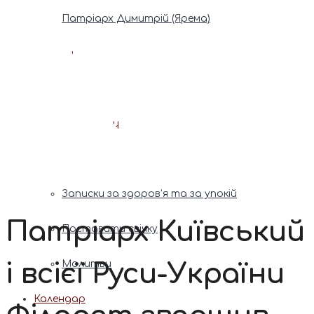
Патріарх Димитрій (Ярема)
Новини
Молитва
Онлайн послуги
Допомога священника
Записки за здоров’я та за упокій
Патріарх Київський
Поставити свічку
і всієї Руси-України
Молитви
Календар