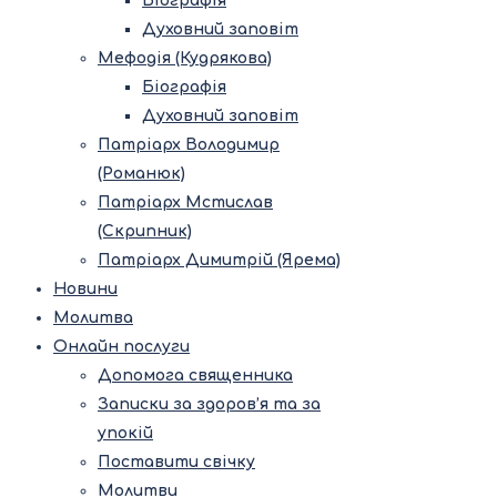
Біографія
Духовний заповіт
Мефодія (Кудрякова)
Біографія
Духовний заповіт
Патріарх Володимир
(Романюк)
Патріарх Мстислав
(Скрипник)
Патріарх Димитрій (Ярема)
Новини
Молитва
Онлайн послуги
Допомога священника
Записки за здоров’я та за
упокій
Поставити свічку
Молитви