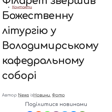
Філарет звершив
Контакти
Божественну
літургію у
Володимирському
кафедральному
соборі
Автор
News
із
Новини
,
Фото
Поділитися новинами