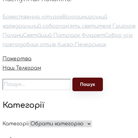
Божественна літургія
Володимирський
кафедральний собор
пам’ять святителя Григорія
Палами
Святійший Патріарх Філарет
Собор усіх
преподобних отців Києво-Печерських
Пожертва
Наш Телеграм
Категорії
Категорії