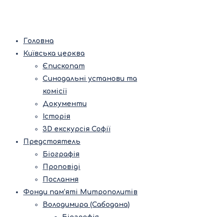
Головна
Київська церква
Єпископат
Синодальні установи та
комісії
Документи
Історія
3D екскурсія Софії
Предстоятель
Біографія
Проповіді
Послання
Фонди пам’яті Митрополитів
Володимира (Сабодана)