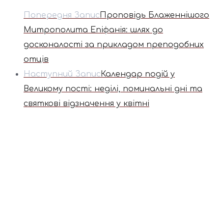
Попередня Запис
Проповідь Блаженнішого
Митрополита Епіфанія: шлях до
досконалості за прикладом преподобних
отців
Наступний Запис
Календар подій у
Великому пості: неділі, поминальні дні та
святкові відзначення у квітні