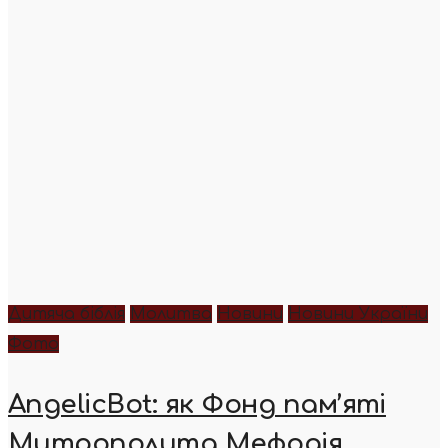
Дитяча біблія
Молитва
Новини
Новини України
Фото
AngelicBot: як Фонд пам’яті
Митрополита Мефодія