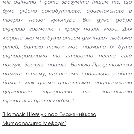
міг оцінити і дати зрозуміти іншим те, що
було дійсно самобутнього, оригінального в
творах нашої культури. Він дуже добре
відчував гармонію і красу нашої мови. Для
людини, яка має бути отцем для інших, люблячи
дітей, батько також має навчити їх бути
відповідальними та старанно нести свій
послух. Заслуга нашого Батька-Предстоятеля
полягає в тому, що він зміг правильно знайти
баланс між двома цінностями: національною
церковною традицією та канонічною
традицією православ’ям...".
"Наталія Шевчук про Блаженнішого
Митрополита Мефодія"