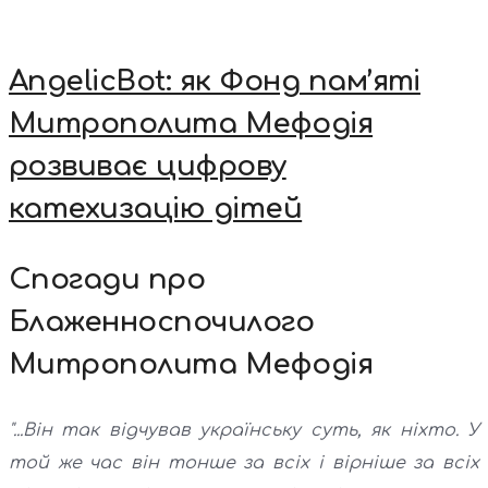
AngelicBot: як Фонд пам’яті
Митрополита Мефодія
розвиває цифрову
катехизацію дітей
Спогади про
Блаженноспочилого
Митрополита Мефодія
"...Він так відчував українську суть, як ніхто. У
той же час він тонше за всіх і вірніше за всіх