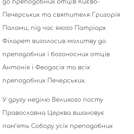
до преподобних отців Києво-
Печерських та святителя Григорія
Палами, під час якого Патріарх
Філарет виголосив молитву до
преподобних і богоносних отців
Антонія і Феодосія та всіх
преподобних Печерських.
У другу неділю Великого посту
Православна Церква вшановує
пам’ять Собору усіх преподобних