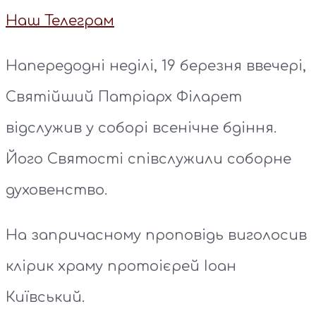
Наш Телеграм
Напередодні неділі, 19 березня ввечері,
Святійший Патріарх Філарет
відслужив у соборі всенічне бдіння.
Його Святості співслужили соборне
духовенство.
На запричасному проповідь виголосив
клірик храму протоієрей Іоан
Київський.