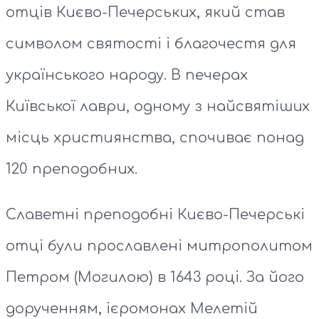
отців Києво-Печерських, який став
символом святості і благочестя для
українського народу. В печерах
Київської лаври, одному з найсвятіших
місць християнства, спочиває понад
120 преподобних.
Славетні преподобні Києво-Печерські
отці були прославлені митрополитом
Петром (Могилою) в 1643 році. За його
дорученням, ієромонах Мелетій