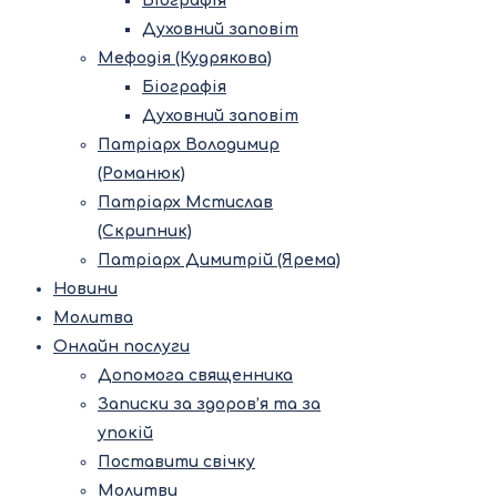
Біографія
Духовний заповіт
Мефодія (Кудрякова)
Біографія
Духовний заповіт
Патріарх Володимир
(Романюк)
Патріарх Мстислав
(Скрипник)
Патріарх Димитрій (Ярема)
Новини
Молитва
Онлайн послуги
Допомога священника
Записки за здоров’я та за
упокій
Поставити свічку
Молитви