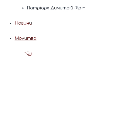
Патріарх Димитрій (Ярема)
Новини
Молитва
Онлайн послуги
Допомога священника
Записки за здоров’я та за упокій
Поставити свічку
Молитви
Календар