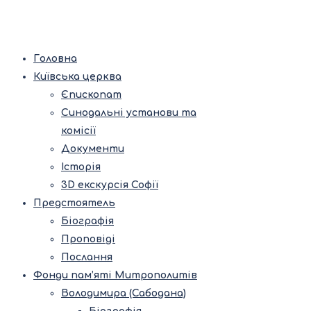
Головна
Київська церква
Єпископат
Синодальні установи та
комісії
Документи
Історія
3D екскурсія Софії
Предстоятель
Біографія
Проповіді
Послання
Фонди пам’яті Митрополитів
Володимира (Сабодана)