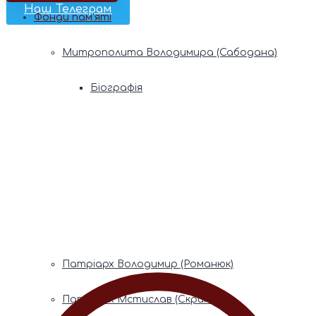
Наш Телеграм
Фонди пам’яті
Митрополита Володимира (Сабодана)
Біографія
Духовний заповіт
Митрополита Мефодія (Кудрякова)
Біографія
Духовний заповіт
Патріарх Володимир (Романюк)
Патріарх Мстислав (Скрипник)