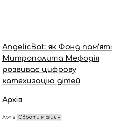
AngelicBot: як Фонд пам’яті
Митрополита Мефодія
розвиває цифрову
катехизацію дітей
Архів
Архів