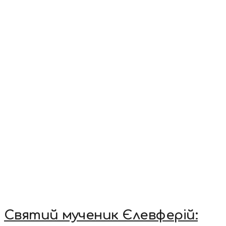
Святий мученик Єлевферій: