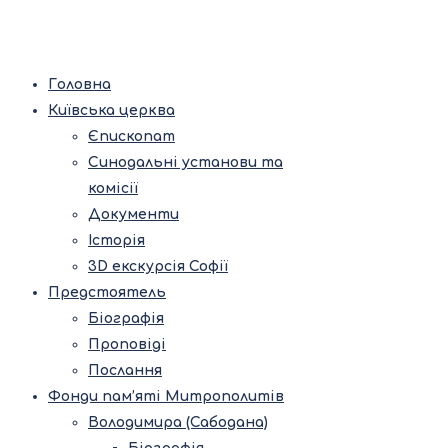
Головна
Київська церква
Єпископат
Синодальні установи та
комісії
Документи
Історія
3D екскурсія Софії
Предстоятель
Біографія
Проповіді
Послання
Фонди пам’яті Митрополитів
Володимира (Сабодана)