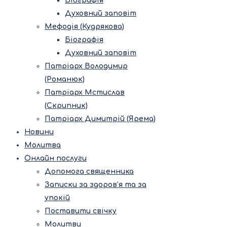
Біографія
Духовний заповіт
Мефодія (Кудрякова)
Біографія
Духовний заповіт
Патріарх Володимир
(Романюк)
Патріарх Мстислав
(Скрипник)
Патріарх Димитрій (Ярема)
Новини
Молитва
Онлайн послуги
Допомога священника
Записки за здоров’я та за
упокій
Поставити свічку
Молитви