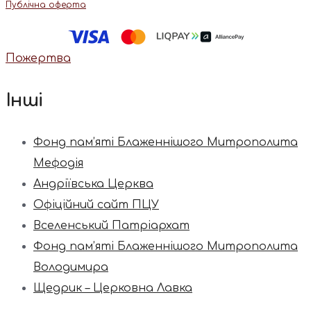
Публічна оферта
Пожертва
Інші
Фонд пам’яті Блаженнішого Митрополита
Мефодія
Андріївська Церква
Офіційний сайт ПЦУ
Вселенський Патріархат
Фонд пам’яті Блаженнішого Митрополита
Володимира
Щедрик – Церковна Лавка