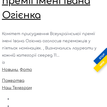
премії імені Івана
Огієнка
Комітет присудження Всеукраїнської премії
імені Івана Огієнка оголосив переможців у
п’ятьох номінаціях. , Визначались лауреати у
STOP
кожній категорії сееред 11...
WAR
із
Новини
,
Фото
Пожертва
Наш Телеграм