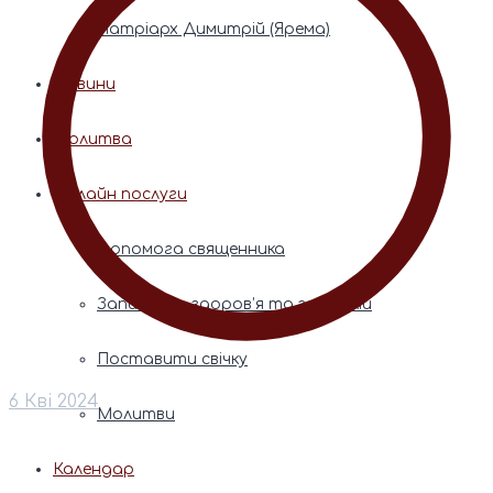
Патріарх Димитрій (Ярема)
Новини
Молитва
Онлайн послуги
Допомога священника
Записки за здоров’я та за упокій
Поставити свічку
6 Кві 2024
Молитви
Календар