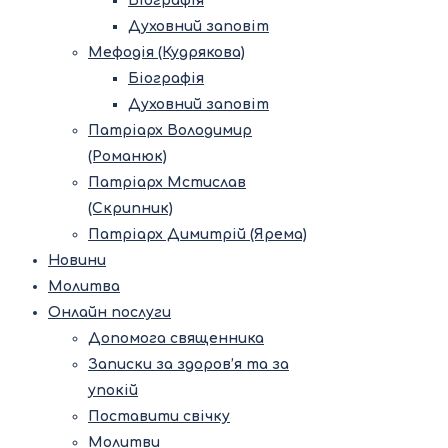
Біографія
Духовний заповіт
Мефодія (Кудрякова)
Біографія
Духовний заповіт
Патріарх Володимир
(Романюк)
Патріарх Мстислав
(Скрипник)
Патріарх Димитрій (Ярема)
Новини
Молитва
Онлайн послуги
Допомога священника
Записки за здоров’я та за
упокій
Поставити свічку
Молитви