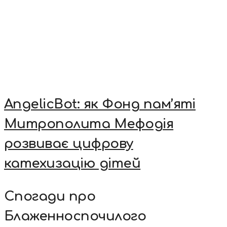
AngelicBot: як Фонд пам’яті
Митрополита Мефодія
розвиває цифрову
катехизацію дітей
Спогади про
Блаженноспочилого