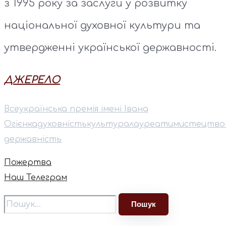
з 1995 року за заслуги у розвитку
національної духовної культури та
утвердженні української державності.
ДЖЕРЕЛО
Всеукраїнська премія імені Івана
Огієнка
духовність
культура
лауреати
мистецтво
державність
Пожертва
Наш Телеграм