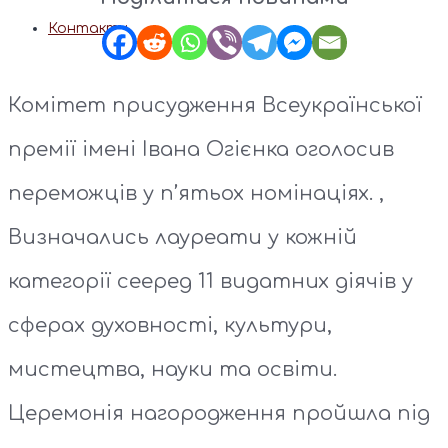
Контакти
Комітет присудження Всеукраїнської
премії імені Івана Огієнка оголосив
переможців у п’ятьох номінаціях. ,
Визначались лауреати у кожній
категорії сееред 11 видатних діячів у
сферах духовності, культури,
мистецтва, науки та освіти.
Церемонія нагородження пройшла під