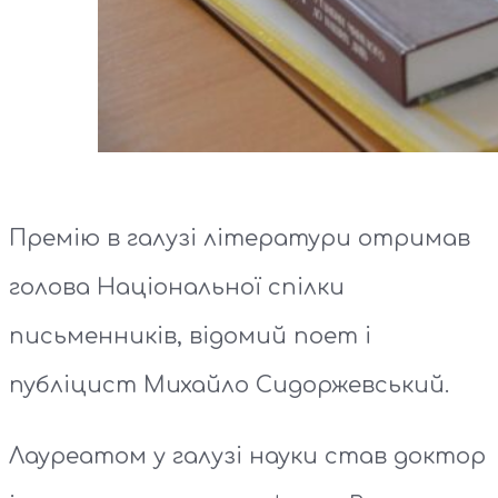
Премію в галузі літератури отримав
голова Національної спілки
письменників, відомий поет і
публіцист Михайло Сидоржевський.
Лауреатом у галузі науки став доктор