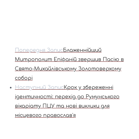
Попередня Запис
Блаженнійший
Митрополит Епіфаній звершив Пасію в
Свято-Михайлівському Золотоверхому
соборі
Наступний Запис
Крок у збереженні
ідентичності: перехід до Румунського
вікаріату ПЦУ та нові виклики для
місцевого православ'я