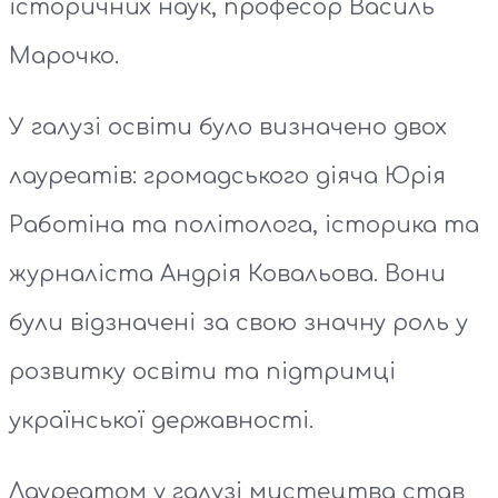
історичних наук, професор Василь
Марочко.
У галузі освіти було визначено двох
лауреатів: громадського діяча Юрія
Работіна та політолога, історика та
журналіста Андрія Ковальова. Вони
були відзначені за свою значну роль у
розвитку освіти та підтримці
української державності.
Лауреатом у галузі мистецтва став