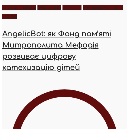
Дитяча біблія
Молитва
Новини
Новини України
Фото
AngelicBot: як Фонд пам’яті
Митрополита Мефодія
розвиває цифрову
катехизацію дітей