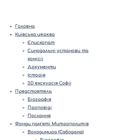
Головна
Київська церква
Єпископат
Синодальні установи та
комісії
Документи
Історія
3D екскурсія Софії
Предстоятель
Біографія
Проповіді
Послання
Фонди пам’яті Митрополитів
Володимира (Сабодана)