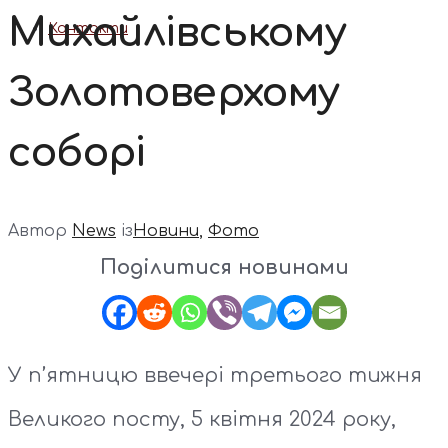
Михайлівському
Контакти
Золотоверхому
соборі
Автор
News
із
Новини
,
Фото
Поділитися новинами
У п’ятницю ввечері третього тижня
Великого посту, 5 квітня 2024 року,