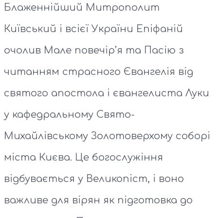
Блаженнійший Митрополит
Київський і всієї України Епіфаній
очолив Мале повечір’я та Пасію з
читанням страсного Євангелія від
святого апостола і євангелиста Луки
у кафедральному Свято-
Михайлівському Золотоверхому соборі
міста Києва. Це богослужіння
відбувається у Великопіст, і воно
важливе для вірян як підготовка до