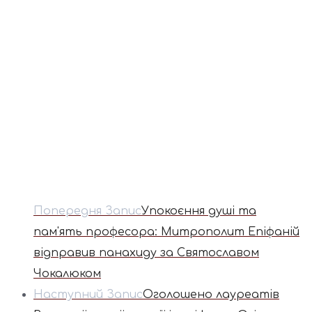
Попередня Запис
Упокоєння душі та
пам'ять професора: Митрополит Епіфаній
відправив панахиду за Святославом
Чокалюком
Наступний Запис
Оголошено лауреатів