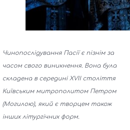
Чинопослідування Пасії є пізнім за
часом свого виникнення. Вона була
складена в середині XVII століття
Київським митрополитом Петром
(Могилою), який є творцем також
інших літургічних форм.