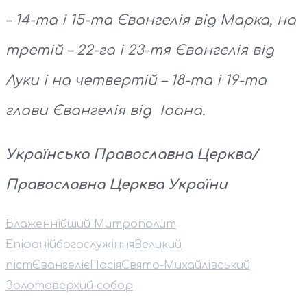
– 14-та і 15-та Євангелія від Марка, на
третій – 22-га і 23-тя Євангелія від
Луки і на четвертій – 18-та і 19-та
глави Євангелія від Іоана.
Українська Правoславна Церква/
Православна Церква України
Блаженнійший Митрополит
Епіфаній
богослужіння
Великий
піст
Євангеліє
Пасія
Свято-Михайлівський
Золотоверхий собор