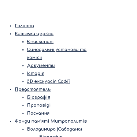
Головна
Київська церква
Єпископат
Синодальні установи та
комісії
Документи
Історія
3D екскурсія Софії
Предстоятель
Біографія
Проповіді
Послання
Фонди пам’яті Митрополитів
Володимира (Сабодана)