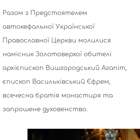
Разом з Предстоятелем
автокефальної Української
Православної Церкви молилися
намісник Золотоверхої обителі
архієпископ Вишгородський Агапіт,
єпископ Васильківський Єфрем,
всечесна братія монастиря та
запрошене духовенство.