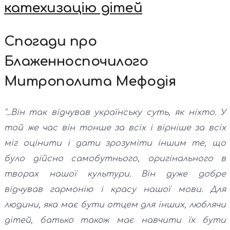
катехизацію дітей
Спогади про
Блаженноспочилого
Митрополита Мефодія
"...Він так відчував українську суть, як ніхто. У
той же час він тонше за всіх і вірніше за всіх
міг оцінити і дати зрозуміти іншим те, що
було дійсно самобутнього, оригінального в
творах нашої культури. Він дуже добре
відчував гармонію і красу нашої мови. Для
людини, яка має бути отцем для інших, люблячи
дітей, батько також має навчити їх бути