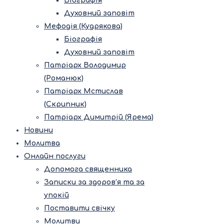
Біографія
Духовний заповіт
Мефодія (Кудрякова)
Біографія
Духовний заповіт
Патріарх Володимир
(Романюк)
Патріарх Мстислав
(Скрипник)
Патріарх Димитрій (Ярема)
Новини
Молитва
Онлайн послуги
Допомога священника
Записки за здоров’я та за
упокій
Поставити свічку
Молитви