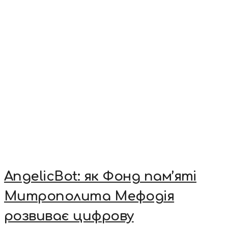
AngelicBot: як Фонд пам’яті
Митрополита Мефодія
розвиває цифрову