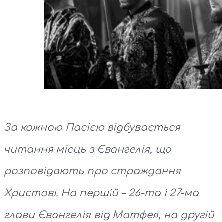
За кожною Пасією відбувається
читання місць з Євангелія, що
розповідають про страждання
Христові. На першій – 26-та і 27-ма
глави Євангелія від Матфея, на другій