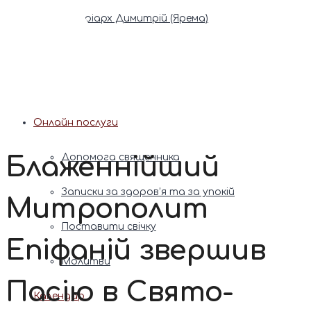
Патріарх Димитрій (Ярема)
Новини
Молитва
Онлайн послуги
Блаженнійший
Допомога священника
Записки за здоров’я та за упокій
Митрополит
Поставити свічку
Епіфаній звершив
Молитви
Пасію в Свято-
Календар