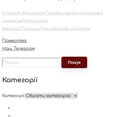
Єпископ Феогност
Православ’я
румуномовні
громади
Румунський
вікаріат
Традиції
Чернівецька область
Пожертва
Наш Телеграм
Категорії
Категорії