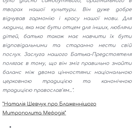
було дійсно самобутнього, оригінального в
творах нашої культури. Він дуже добре
відчував гармонію і красу нашої мови. Для
людини, яка має бути отцем для інших, люблячи
дітей, батько також має навчити їх бути
відповідальними та старанно нести свій
послух. Заслуга нашого Батька-Предстоятеля
полягає в тому, що він зміг правильно знайти
баланс між двома цінностями: національною
церковною традицією та канонічною
традицією православ’ям...".
"Наталія Шевчук про Блаженнішого
Митрополита Мефодія"