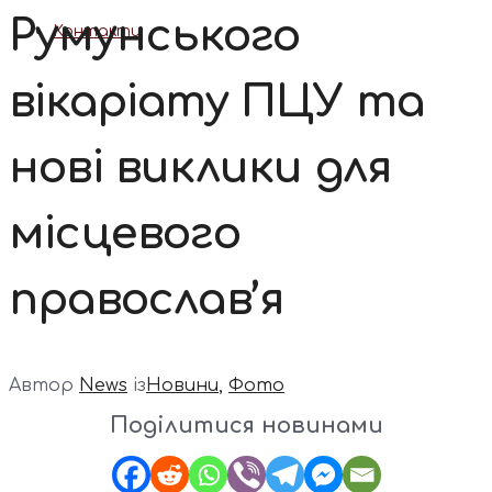
Румунського
Контакти
вікаріату ПЦУ та
нові виклики для
місцевого
православ’я
Автор
News
із
Новини
,
Фото
Поділитися новинами