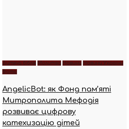
Дитяча біблія
Молитва
Новини
Новини України
Фото
AngelicBot: як Фонд пам’яті
Митрополита Мефодія
розвиває цифрову
катехизацію дітей