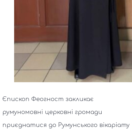
Єпископ Феогност закликає
румуномовні церковні громади
приєднатися до Румунського вікаріату