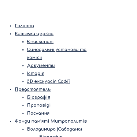
Головна
Київська церква
Єпископат
Синодальні установи та
комісії
Документи
Історія
3D екскурсія Софії
Предстоятель
Біографія
Проповіді
Послання
Фонди пам’яті Митрополитів
Володимира (Сабодана)