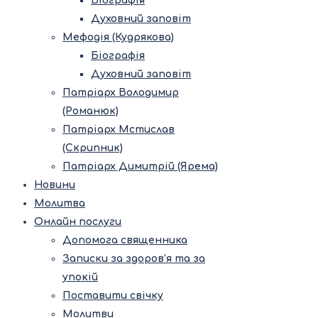
Біографія
Духовний заповіт
Мефодія (Кудрякова)
Біографія
Духовний заповіт
Патріарх Володимир
(Романюк)
Патріарх Мстислав
(Скрипник)
Патріарх Димитрій (Ярема)
Новини
Молитва
Онлайн послуги
Допомога священника
Записки за здоров’я та за
упокій
Поставити свічку
Молитви