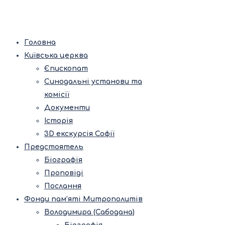
Головна
Київська церква
Єпископат
Синодальні установи та
комісії
Документи
Історія
3D екскурсія Софії
Предстоятель
Біографія
Проповіді
Послання
Фонди пам’яті Митрополитів
Володимира (Сабодана)