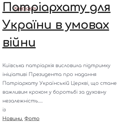
Патріархату для
Контакти
України в умовах
війни
Київська патріархія висловила підтримку
ініціативі Президента про надання
Патріархату Українській Церкві, що стане
важливим кроком у боротьбі за духовну
незалежність....
із
Новини
,
Фото