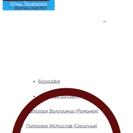
Наш Телеграм
Фонди пам’яті
Митрополита Володимира (Сабодана)
Біографія
Духовний заповіт
Митрополита Мефодія (Кудрякова)
Біографія
Духовний заповіт
Патріарх Володимир (Романюк)
Патріарх Мстислав (Скрипник)