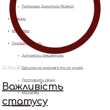
Патріарх Димитрій (Ярема)
Новини
Молитва
Онлайн послуги
Допомога священника
23 Вер 2024
Записки за здоров’я та за упокій
Поставити свічку
Важливість
Молитви
статусу
Календар