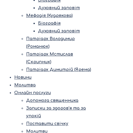
Біографія
Духовний заповіт
Мефодія (Кудрякова)
Біографія
Духовний заповіт
Патріарх Володимир
(Романюк)
Патріарх Мстислав
(Скрипник)
Патріарх Димитрій (Ярема)
Новини
Молитва
Онлайн послуги
Допомога священника
Записки за здоров’я та за
упокій
Поставити свічку
Молитви