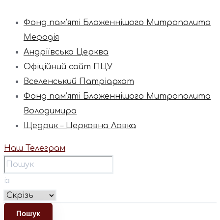
Фонд пам’яті Блаженнішого Митрополита
Мефодія
Андріївська Церква
Офіційний сайт ПЦУ
Вселенський Патріархат
Фонд пам’яті Блаженнішого Митрополита
Володимира
Щедрик – Церковна Лавка
Наш Телеграм
із