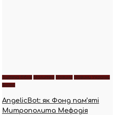
Дитяча біблія
Молитва
Новини
Новини України
Фото
AngelicBot: як Фонд пам’яті
Митрополита Мефодія