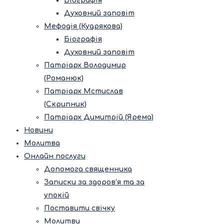
Біографія
Духовний заповіт
Мефодія (Кудрякова)
Біографія
Духовний заповіт
Патріарх Володимир
(Романюк)
Патріарх Мстислав
(Скрипник)
Патріарх Димитрій (Ярема)
Новини
Молитва
Онлайн послуги
Допомога священника
Записки за здоров’я та за
упокій
Поставити свічку
Молитви