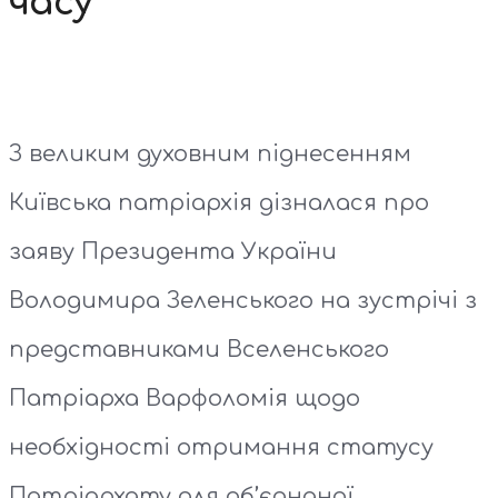
часу
З великим духовним піднесенням
Київська патріархія дізналася про
заяву Президента України
Володимира Зеленського на зустрічі з
представниками Вселенського
Патріарха Варфоломія щодо
необхідності отримання статусу
Патріархату для об’єднаної