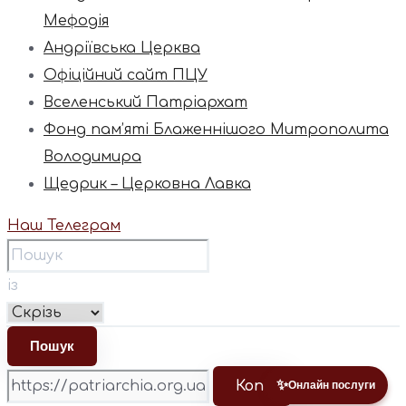
Мефодія
Андріївська Церква
Офіційний сайт ПЦУ
Вселенський Патріархат
Фонд пам’яті Блаженнішого Митрополита
Володимира
Щедрик – Церковна Лавка
Наш Телеграм
із
✨
Копі
Онлайн послуги