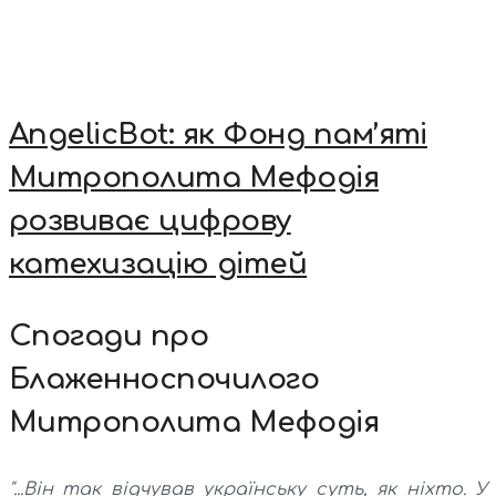
AngelicBot: як Фонд пам’яті
Митрополита Мефодія
розвиває цифрову
катехизацію дітей
Спогади про
Блаженноспочилого
Митрополита Мефодія
"...Він так відчував українську суть, як ніхто. У