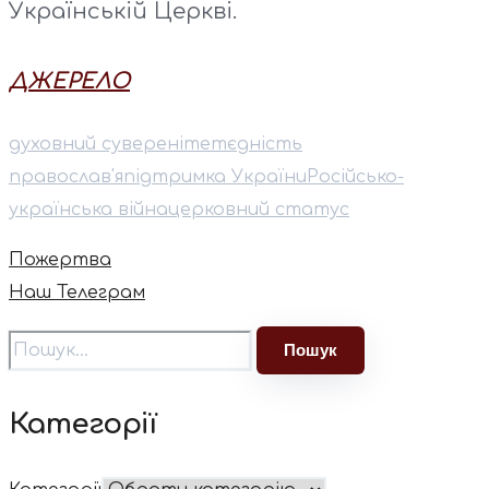
Українській Церкві.
ДЖЕРЕЛО
духовний суверенітет
єдність
православ'я
підтримка України
Російсько-
українська війна
церковний статус
Пожертва
Наш Телеграм
Категорії