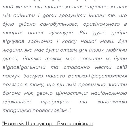
той же час він тонше за всіх і вірніше за всіх
міг оцінити і дати зрозуміти іншим те, що
було дійсно самобутнього, оригінального в
творах нашої культури. Він дуже добре
відчував гармонію і красу нашої мови. Для
людини, яка має бути отцем для інших, люблячи
дітей, батько також має навчити їх бути
відповідальними та старанно нести свій
послух. Заслуга нашого Батька-Предстоятеля
полягає в тому, що він зміг правильно знайти
баланс між двома цінностями: національною
церковною традицією та канонічною
традицією православ’ям...".
"Наталія Шевчук про Блаженнішого