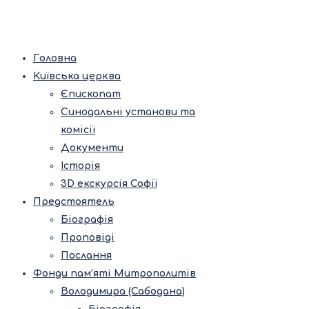
Головна
Київська церква
Єпископат
Синодальні установи та
комісії
Документи
Історія
3D екскурсія Софії
Предстоятель
Біографія
Проповіді
Послання
Фонди пам’яті Митрополитів
Володимира (Сабодана)