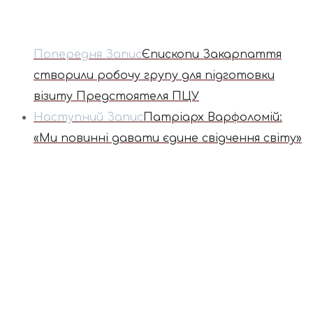
Попередня Запис
Єпископи Закарпаття
створили робочу групу для підготовки
візиту Предстоятеля ПЦУ
Наступний Запис
Патріарх Варфоломій:
«Ми повинні давати єдине свідчення світу»