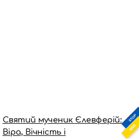
STOP
Святий мученик Єлевферій:
WAR
Віра, Вічність і