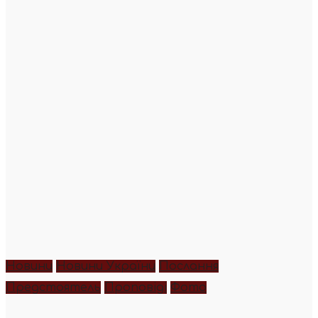
Новини
Новини України
Послання
Предстоятель
Проповіді
Фото