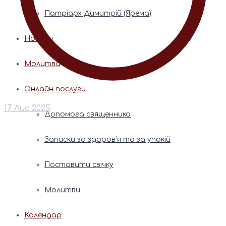
Патріарх Димитрій (Ярема)
Новини
Молитва
Онлайн послуги
17 Лис 2025
Допомога священника
Записки за здоров’я та за упокій
Поставити свічку
Молитви
Календар