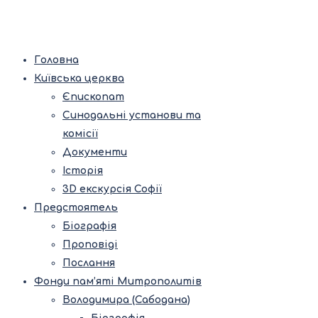
Головна
Київська церква
Єпископат
Синодальні установи та
комісії
Документи
Історія
3D екскурсія Софії
Предстоятель
Біографія
Проповіді
Послання
Фонди пам’яті Митрополитів
Володимира (Сабодана)