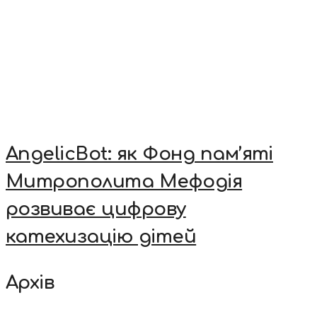
AngelicBot: як Фонд пам’яті
Митрополита Мефодія
розвиває цифрову
катехизацію дітей
Архів