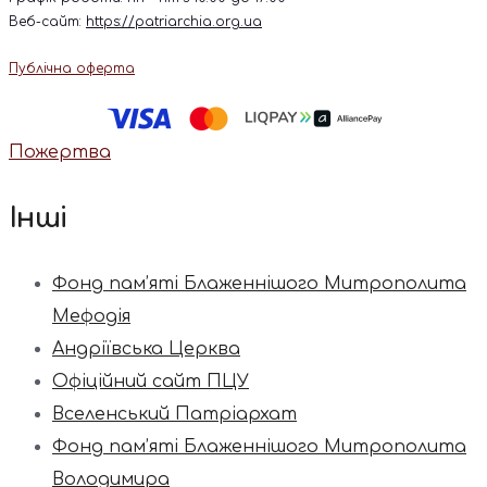
Веб-сайт:
https://patriarchia.org.ua
Публічна оферта
Пожертва
Інші
Фонд пам’яті Блаженнішого Митрополита
Мефодія
Андріївська Церква
Офіційний сайт ПЦУ
Вселенський Патріархат
Фонд пам’яті Блаженнішого Митрополита
Володимира