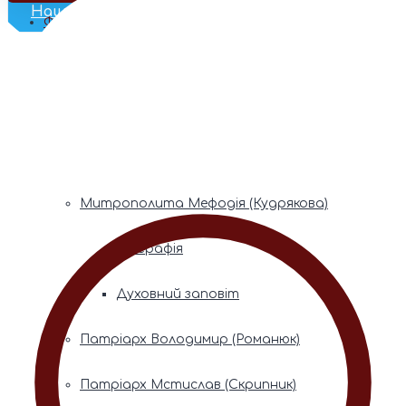
Наш Телеграм
Фонди пам’яті
Митрополита Володимира (Сабодана)
Біографія
Духовний заповіт
Митрополита Мефодія (Кудрякова)
Біографія
Духовний заповіт
Патріарх Володимир (Романюк)
Патріарх Мстислав (Скрипник)