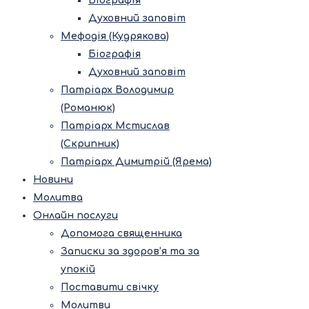
Біографія
Духовний заповіт
Мефодія (Кудрякова)
Біографія
Духовний заповіт
Патріарх Володимир
(Романюк)
Патріарх Мстислав
(Скрипник)
Патріарх Димитрій (Ярема)
Новини
Молитва
Онлайн послуги
Допомога священника
Записки за здоров’я та за
упокій
Поставити свічку
Молитви