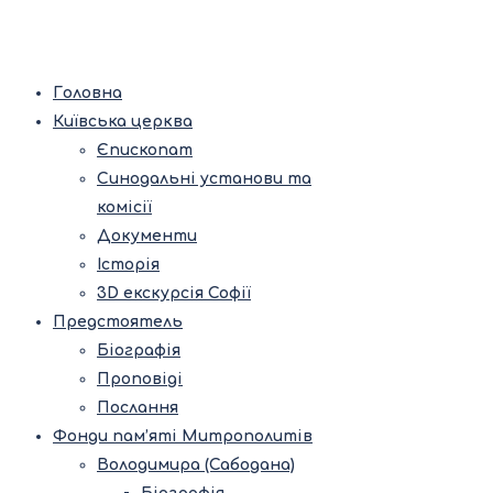
Головна
Київська церква
Єпископат
Синодальні установи та
комісії
Документи
Історія
3D екскурсія Софії
Предстоятель
Біографія
Проповіді
Послання
Фонди пам’яті Митрополитів
Володимира (Сабодана)