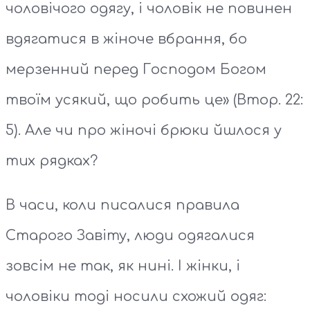
чоловічого одягу, і чоловік не повинен
вдягатися в жіноче вбрання, бо
мерзенний перед Господом Богом
твоїм усякий, що робить це» (Втор. 22:
5). Але чи про жіночі брюки йшлося у
тих рядках?
В часи, коли писалися правила
Старого Завіту, люди одягалися
зовсім не так, як нині. І жінки, і
чоловіки тоді носили схожий одяг: