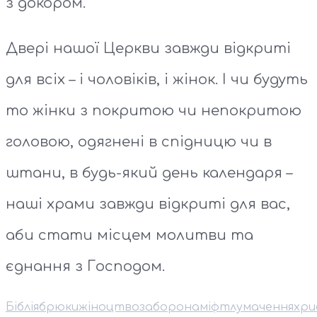
з докором.
Двері нашої Церкви завжди відкриті
для всіх – і чоловіків, і жінок. І чи будуть
то жінки з покритою чи непокритою
головою, одягнені в спідницю чи в
штани, в будь-який день календаря –
наші храми завжди відкриті для вас,
аби стати місцем молитви та
єднання з Господом.
Біблія
брюки
жіноцтво
заборона
міф
тлумачення
хри