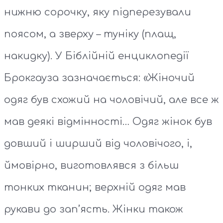
нижню сорочку, яку підперезували
поясом, а зверху – туніку (плащ,
накидку). У Біблійній енциклопедії
Брокгауза зазначається: «Жіночий
одяг був схожий на чоловічий, але все ж
мав деякі відмінності… Одяг жінок був
довший і ширший від чоловічого, і,
ймовірно, виготовлявся з більш
тонких тканин; верхній одяг мав
рукави до зап’ясть. Жінки також