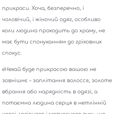
прикраси. Хоча, безперечно, і
чоловічий, і жіночий одяг, особливо
коли людина проходить до храму, не
має бути спонуканням до гріховних
спокус.
«Hехай буде прикрасою вашою не
зовнiшнє – заплiтання волосся, золоте
вбрання або наряднiсть в одязi, а
потаємна людина серця в нетлiннiй