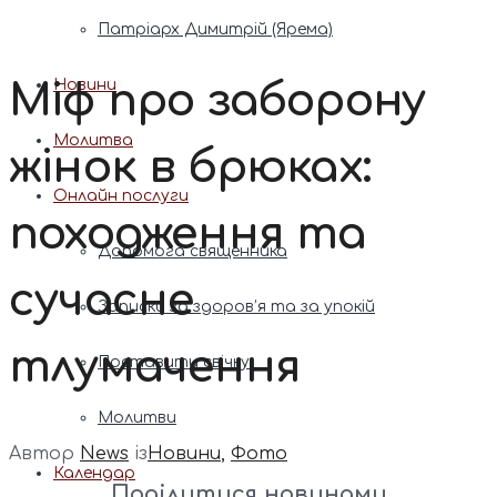
Патріарх Димитрій (Ярема)
Міф про заборону
Новини
Молитва
жінок в брюках:
Онлайн послуги
походження та
Допомога священника
сучасне
Записки за здоров’я та за упокій
тлумачення
Поставити свічку
Молитви
Автор
News
із
Новини
,
Фото
Календар
Поділитися новинами