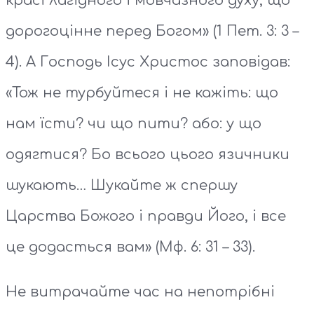
красi лагiдного i мовчазного духу, що
дорогоцiнне перед Богом» (1 Пет. 3: 3 –
4). А Господь Ісус Христос заповідав:
«Тож не турбуйтеся і не кажіть: що
нам їсти? чи що пити? або: у що
одягтися? Бо всього цього язичники
шукають… Шукайте ж спершу
Царства Божого і правди Його, і все
це додасться вам» (Мф. 6: 31 – 33).
Не витрачайте час на непотрібні