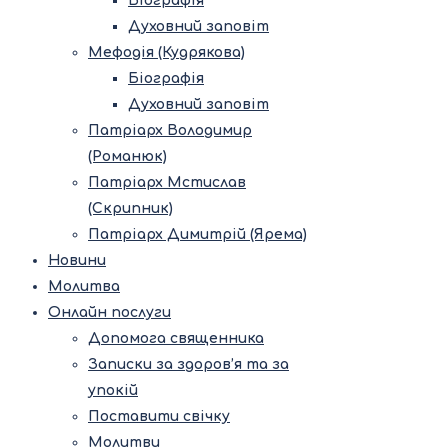
Біографія
Духовний заповіт
Мефодія (Кудрякова)
Біографія
Духовний заповіт
Патріарх Володимир
(Романюк)
Патріарх Мстислав
(Скрипник)
Патріарх Димитрій (Ярема)
Новини
Молитва
Онлайн послуги
Допомога священника
Записки за здоров’я та за
упокій
Поставити свічку
Молитви