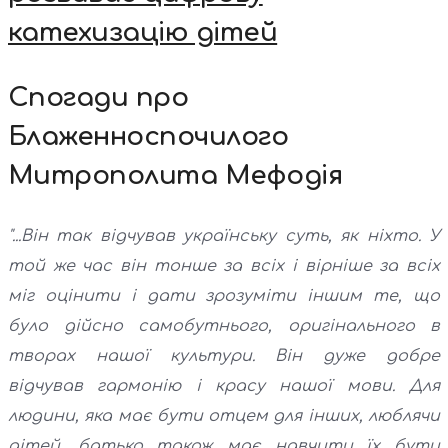
катехизацію дітей
Спогади про
Блаженноспочилого
Митрополита Мефодія
"...Він так відчував українську суть, як ніхто. У
той же час він тонше за всіх і вірніше за всіх
міг оцінити і дати зрозуміти іншим те, що
було дійсно самобутнього, оригінального в
творах нашої культури. Він дуже добре
відчував гармонію і красу нашої мови. Для
людини, яка має бути отцем для інших, люблячи
дітей, батько також має навчити їх бути