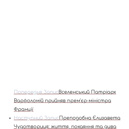
Попередня Запис
Вселенський Патріарх
Варфоломій прийняв прем’єр-міністра
Франції
Наступний Запис
Преподобна Єлизавета
Чудотвориця: життя, покаяння та дива