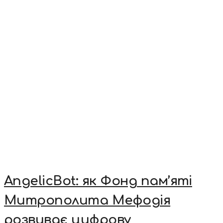
AngelicBot: як Фонд пам’яті
Митрополита Мефодія
розвиває цифрову