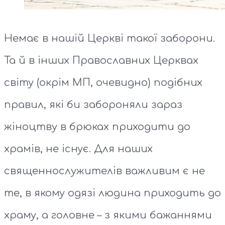
Немає в нашій Церкві такої заборони.
Та й в інших Православних Церквах
світу (окрім МП, очевидно) подібних
правил, які би забороняли зараз
жіноцтву в брюках приходити до
храмів, не існує. Для наших
священнослужителів важливим є не
те, в якому одязі людина приходить до
храму, а головне – з якими бажаннями