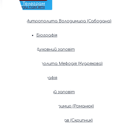
Наш Телеграм
Фонди пам’яті
Митрополита Володимира (Сабодана)
Біографія
Духовний заповіт
Митрополита Мефодія (Кудрякова)
Біографія
Духовний заповіт
Патріарх Володимир (Романюк)
Патріарх Мстислав (Скрипник)