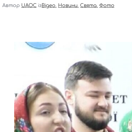
Автор
UAOC
із
Відео
,
Новини
,
Свята
,
Фото