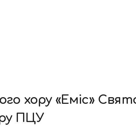
ого хору «Еміс» Свят
ру ПЦУ