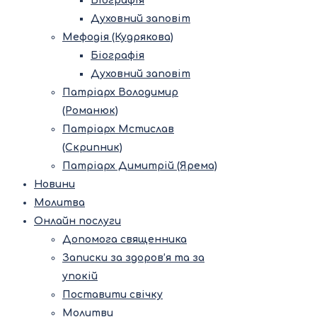
Біографія
Духовний заповіт
Мефодія (Кудрякова)
Біографія
Духовний заповіт
Патріарх Володимир
(Романюк)
Патріарх Мстислав
(Скрипник)
Патріарх Димитрій (Ярема)
Новини
Молитва
Онлайн послуги
Допомога священника
Записки за здоров’я та за
упокій
Поставити свічку
Молитви