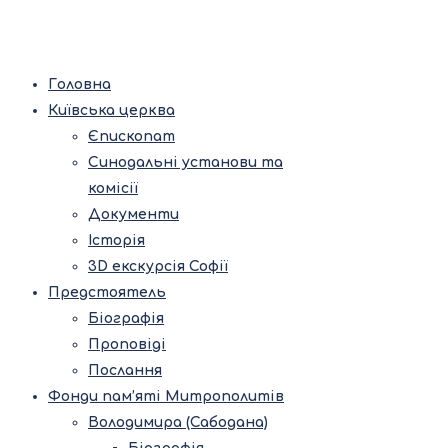
Головна
Київська церква
Єпископат
Синодальні установи та
комісії
Документи
Історія
3D екскурсія Софії
Предстоятель
Біографія
Проповіді
Послання
Фонди пам’яті Митрополитів
Володимира (Сабодана)