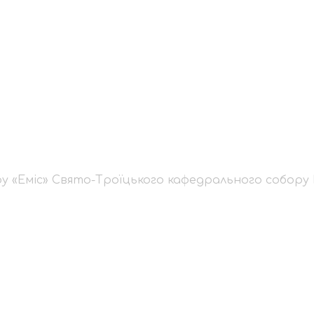
ого хору «Еміс» Свят
ру ПЦУ
ру «Еміс» Свято-Троїцького кафедрального собору