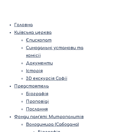
Головна
Київська церква
Єпископат
Синодальні установи та
комісії
Документи
Історія
3D екскурсія Софії
Предстоятель
Біографія
Проповіді
Послання
Фонди пам’яті Митрополитів
Володимира (Сабодана)