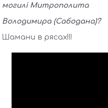
могилі Митрополита
Володимира (Сабодана)?
Шамани в рясах!!!