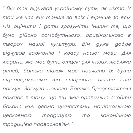
"...Він так відчував українську суть, як ніхто. У
той же час він тонше за всіх і вірніше за всіх
міг оцінити і дати зрозуміти іншим те, що
було дійсно самобутнього, оригінального в
творах нашої культури. Він дуже добре
відчував гармонію і красу нашої мови. Для
людини, яка має бути отцем для інших, люблячи
дітей, батько також має навчити їх бути
відповідальними та старанно нести свій
послух. Заслуга нашого Батька-Предстоятеля
полягає в тому, що він зміг правильно знайти
баланс між двома цінностями: національною
церковною традицією та канонічною
традицією православ’ям...".