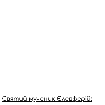
Святий мученик Єлевферій: