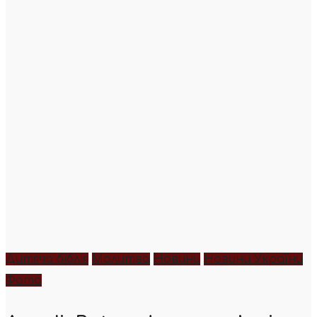
Дитяча біблія
Молитва
Новини
Новини України
Фото