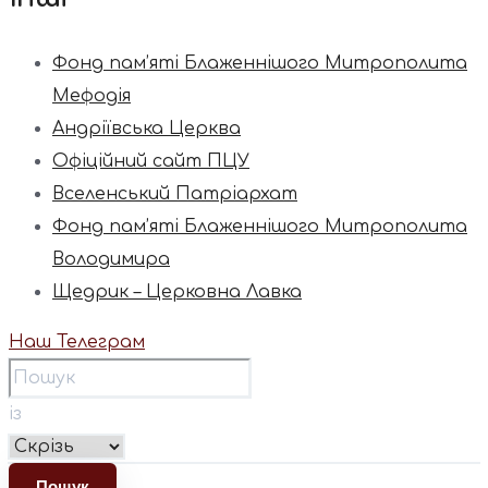
Фонд пам’яті Блаженнішого Митрополита
Мефодія
Андріївська Церква
Офіційний сайт ПЦУ
Вселенський Патріархат
Фонд пам’яті Блаженнішого Митрополита
Володимира
Щедрик – Церковна Лавка
Наш Телеграм
із