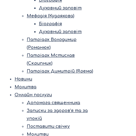
Біографія
Духовний заповіт
Мефодія (Кудрякова)
Біографія
Духовний заповіт
Патріарх Володимир
(Романюк)
Патріарх Мстислав
(Скрипник)
Патріарх Димитрій (Ярема)
Новини
Молитва
Онлайн послуги
Допомога священника
Записки за здоров’я та за
упокій
Поставити свічку
Молитви