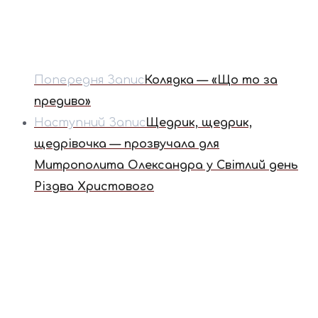
Попередня Запис
Колядка — «Що то за
предиво»
Наступний Запис
Щедрик, щедрик,
щедрівочка — прозвучала для
Митрополита Олександра у Світлий день
Різдва Христового