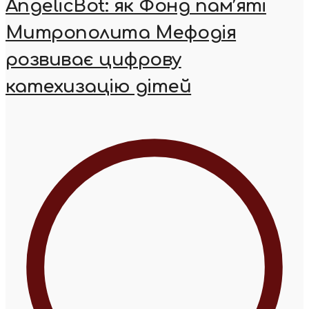
AngelicBot: як Фонд пам’яті
Митрополита Мефодія
розвиває цифрову
катехизацію дітей