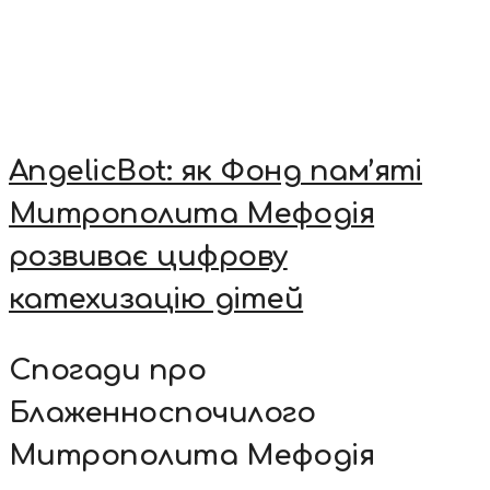
AngelicBot: як Фонд пам’яті
Митрополита Мефодія
розвиває цифрову
катехизацію дітей
Спогади про
Блаженноспочилого
Митрополита Мефодія