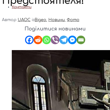
Предстоятеля!
Контакти
Автор
UAOC
із
Відео
,
Новини
,
Фото
Поділитися новинами