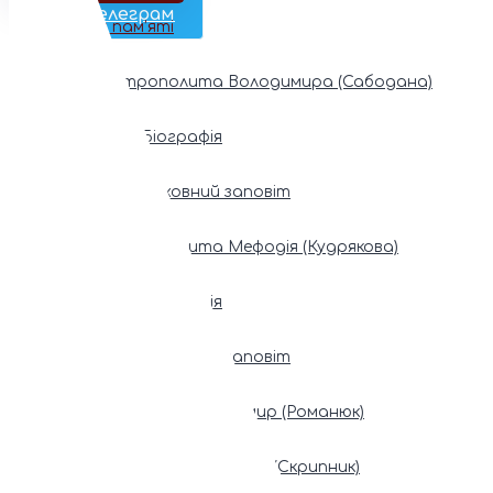
Наш Телеграм
Фонди пам’яті
Митрополита Володимира (Сабодана)
Біографія
Духовний заповіт
Митрополита Мефодія (Кудрякова)
Біографія
Духовний заповіт
Патріарх Володимир (Романюк)
Патріарх Мстислав (Скрипник)