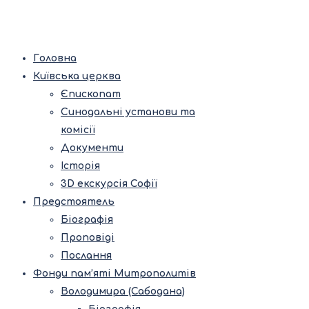
Головна
Київська церква
Єпископат
Синодальні установи та
комісії
Документи
Історія
3D екскурсія Софії
Предстоятель
Біографія
Проповіді
Послання
Фонди пам’яті Митрополитів
Володимира (Сабодана)