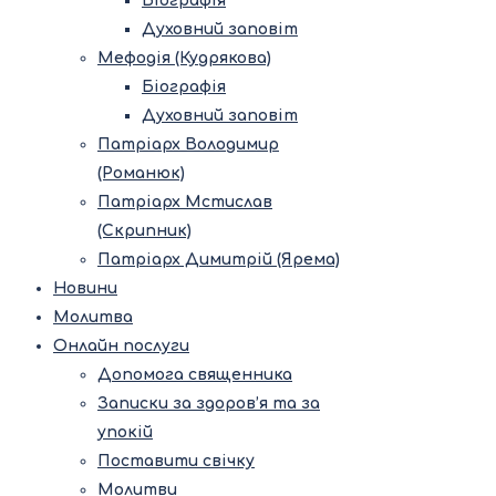
Біографія
Духовний заповіт
Мефодія (Кудрякова)
Біографія
Духовний заповіт
Патріарх Володимир
(Романюк)
Патріарх Мстислав
(Скрипник)
Патріарх Димитрій (Ярема)
Новини
Молитва
Онлайн послуги
Допомога священника
Записки за здоров’я та за
упокій
Поставити свічку
Молитви