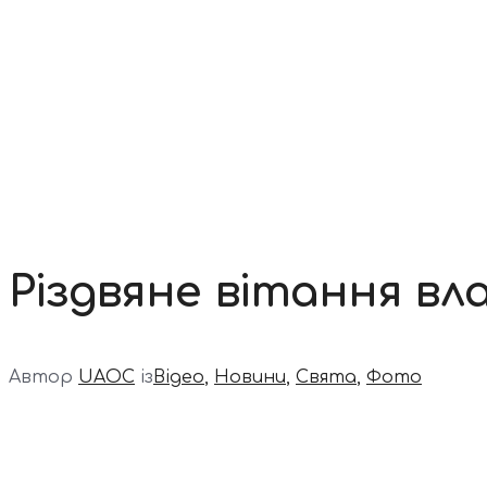
Контакти
Різдвяне вітання в
Автор
UAOC
із
Відео
,
Новини
,
Свята
,
Фото