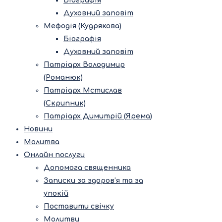
Біографія
Духовний заповіт
Мефодія (Кудрякова)
Біографія
Духовний заповіт
Патріарх Володимир
(Романюк)
Патріарх Мстислав
(Скрипник)
Патріарх Димитрій (Ярема)
Новини
Молитва
Онлайн послуги
Допомога священника
Записки за здоров’я та за
упокій
Поставити свічку
Молитви