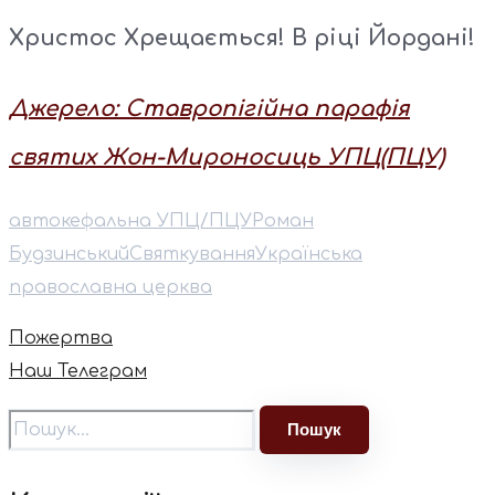
Христос Хрещається! В ріці Йордані!
Джерело: Ставропігійна парафія
святих Жон-Мироносиць УПЦ(ПЦУ)
автокефальна УПЦ/ПЦУ
Роман
Будзинський
Святкування
Українська
православна церква
Пожертва
Наш Телеграм