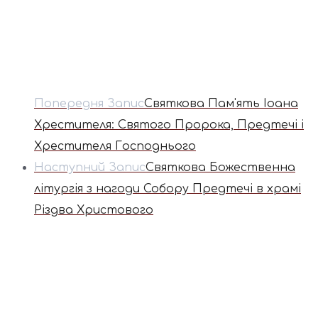
Попередня Запис
Святкова Пам'ять Іоана
Хрестителя: Святого Пророка, Предтечі і
Хрестителя Господнього
Наступний Запис
Святкова Божественна
літургія з нагоди Собору Предтечі в храмі
Різдва Христового