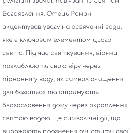
релігійні звичаї, пов’язані із Святом
Богоявлення. Отець Роман
акцентував увагу на освяченні води,
яке є ключовим елементом цього
свята. Під час святкування, віряни
поглиблюють свою віру через
пірнання у воду, як символ очищення
для багатьох та отримують
благословення дому через окроплення
святою водою. Це символічні дії, що
виражають прагнення очистити свої