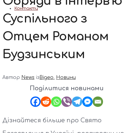
Обряди в Інтерв’ю
Контакти
Суспільного з
Отцем Романом
Будзинським
Автор
News
із
Відео
,
Новини
Поділитися новинами
Дізнайтеся більше про Свято