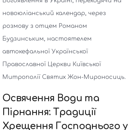
Богоявлення в Україні, переходячи на
новоюліанський календар, через
розмову з отцем Романом
Будзинським, настоятелем
автокефальної Української
Православної Церкви Київської
Митрополії Святих Жон-Мироносиць.
Освячення Води та
Пірнання: Традиції
Хрещення Господнього у