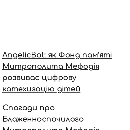
AngelicBot: як Фонд пам’яті
Митрополита Мефодія
розвиває цифрову
катехизацію дітей
Спогади про
Блаженноспочилого