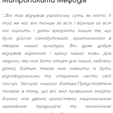
Митрополита Мефодія
"...Він так відчував українську суть, як ніхто. У
той же час він тонше за всіх і вірніше за всіх
міг оцінити і дати зрозуміти іншим те, що
було дійсно самобутнього, оригінального в
творах нашої культури. Він дуже добре
відчував гармонію і красу нашої мови. Для
людини, яка має бути отцем для інших, люблячи
дітей, батько також має навчити їх бути
відповідальними та старанно нести свій
послух. Заслуга нашого Батька-Предстоятеля
полягає в тому, що він зміг правильно знайти
баланс між двома цінностями: національною
церковною традицією та канонічною