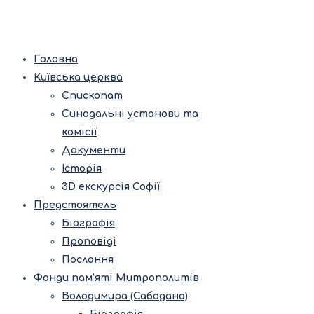
Головна
Київська церква
Єпископат
Синодальні установи та
комісії
Документи
Історія
3D екскурсія Софії
Предстоятель
Біографія
Проповіді
Послання
Фонди пам’яті Митрополитів
Володимира (Сабодана)