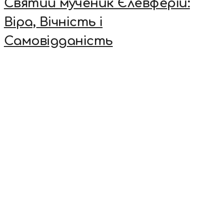
Святий мученик Єлевферій:
Віра, Вічність і
Самовідданість