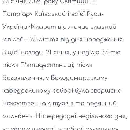
23 січня 2024 року Святійший
Патріарх Київський і всієї Руси-
України Філарет відзначає славний
ювілей – 95-ліття від дня народження.
З цієї нагоди, 21 січня, у неділю 33-тю
після П’ятидесятниці, після
Богоявлення, у Володимирському
кафедральному соборі була звершена
Божественна літургія та подячний
молебень. Напередодні недільного дня,
у суботу ввечері, в соборі служилося