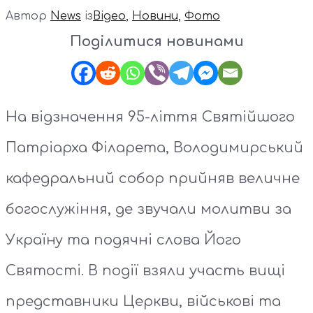
Автор
News
із
Відео
,
Новини
,
Фото
Поділитися новинами
На відзначення 95-ліття Святійшого
Патріарха Філарета, Володимирський
кафедральний собор прийняв величне
богослужіння, де звучали молитви за
Україну та подячні слова Його
Святості. В події взяли участь вищі
представники Церкви, військові та