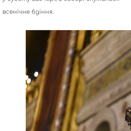
всенічне бдіння.