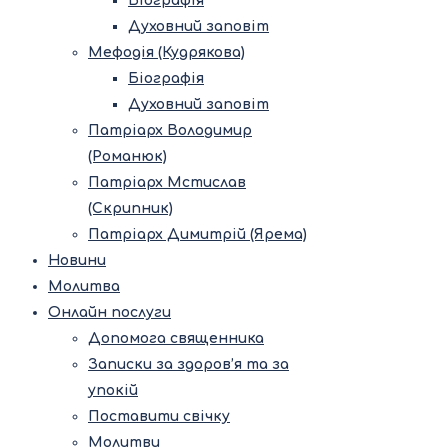
Біографія
Духовний заповіт
Мефодія (Кудрякова)
Біографія
Духовний заповіт
Патріарх Володимир
(Романюк)
Патріарх Мстислав
(Скрипник)
Патріарх Димитрій (Ярема)
Новини
Молитва
Онлайн послуги
Допомога священника
Записки за здоров’я та за
упокій
Поставити свічку
Молитви