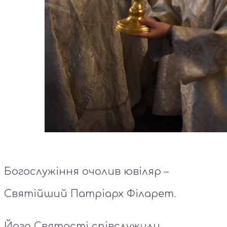
Богослужіння очолив
ювіляр –
Святійший Патріарх Філарет.
Його Святості співслужили