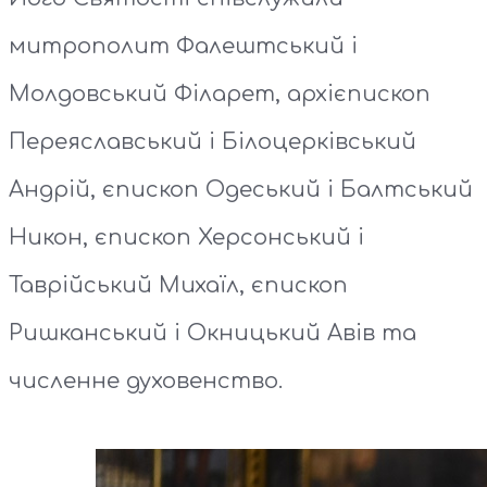
митрополит Фалештський і
Молдовський Філарет, архієпископ
Переяславський і Білоцерківський
Андрій, єпископ Одеський і Балтський
Никон, єпископ Херсонський і
Таврійський Михаїл, єпископ
Ришканський і Окницький Авів та
численне духовенство.