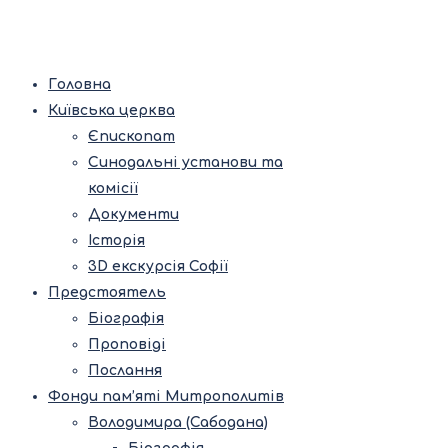
Головна
Київська церква
Єпископат
Синодальні установи та
комісії
Документи
Історія
3D екскурсія Софії
Предстоятель
Біографія
Проповіді
Послання
Фонди пам’яті Митрополитів
Володимира (Сабодана)