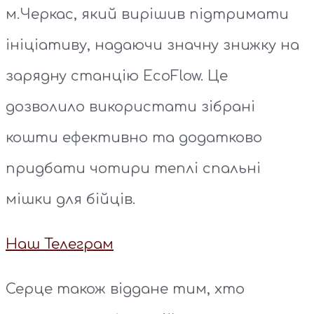
м.Черкас, який вирішив підтримати
ініціативу, надаючи значну знижку на
зарядну станцію EcoFlow. Це
дозволило використати зібрані
кошти ефективно та додатково
придбати чотири теплі спальні
мішки для бійців.
Наш Телеграм
Серце також віддане тим, хто