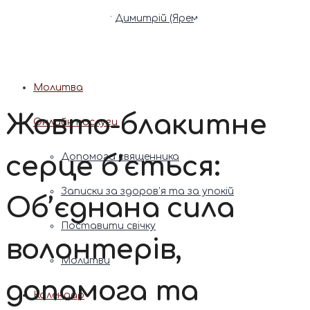
Патріарх Димитрій (Ярема)
Новини
Молитва
Жовто-блакитне
Онлайн послуги
серце б’ється:
Допомога священника
Записки за здоров’я та за упокій
Об’єднана сила
Поставити свічку
волонтерів,
Молитви
допомога та
Календар