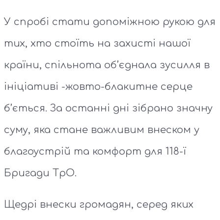
У спробі стати допоміжною рукою для
тих, хто стоїть на захисті нашої
країни, спільнота об’єднала зусилля в
ініціативі -жовто-блакитне серце
б’ється. За останні дні зібрано значну
суму, яка стане важливим внеском у
благоустрій та комфорт для 118-ї
Бригади ТрО.
Щедрі внески громадян, серед яких