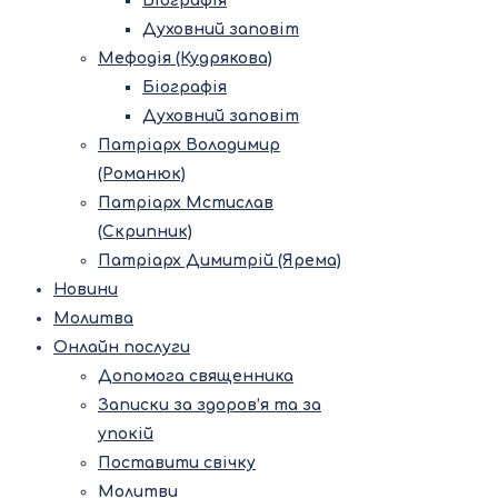
Біографія
Духовний заповіт
Мефодія (Кудрякова)
Біографія
Духовний заповіт
Патріарх Володимир
(Романюк)
Патріарх Мстислав
(Скрипник)
Патріарх Димитрій (Ярема)
Новини
Молитва
Онлайн послуги
Допомога священника
Записки за здоров’я та за
упокій
Поставити свічку
Молитви