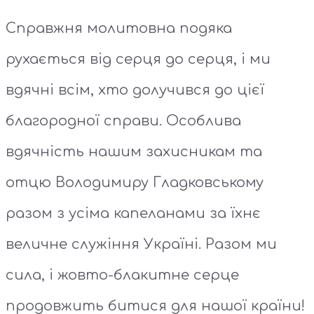
Справжня молитовна подяка
рухається від серця до серця, і ми
вдячні всім, хто долучився до цієї
благородної справи. Особлива
вдячність нашим захисникам та
отцю Володимиру Гладковському
разом з усіма капеланами за їхнє
величне служіння Україні. Разом ми
сила, і жовто-блакитне серце
продовжить битися для нашої країни!