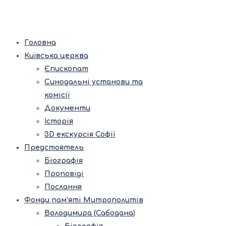
Головна
Київська церква
Єпископат
Синодальні установи та
комісії
Документи
Історія
3D екскурсія Софії
Предстоятель
Біографія
Проповіді
Послання
Фонди пам’яті Митрополитів
Володимира (Сабодана)