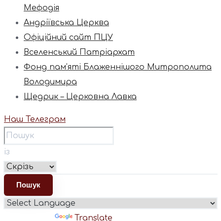
Мефодія
Андріївська Церква
Офіційний сайт ПЦУ
Вселенський Патріархат
Фонд пам’яті Блаженнішого Митрополита
Володимира
Щедрик – Церковна Лавка
Наш Телеграм
із
Powered by
Translate