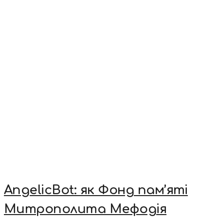
AngelicBot: як Фонд пам’яті
Митрополита Мефодія