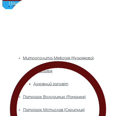
Наш Телеграм
Фонди пам’яті
Митрополита Володимира (Сабодана)
Біографія
Духовний заповіт
Митрополита Мефодія (Кудрякова)
Біографія
Духовний заповіт
Патріарх Володимир (Романюк)
Патріарх Мстислав (Скрипник)