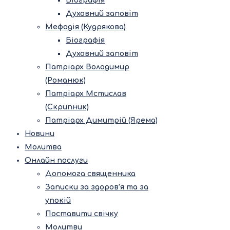
Біографія
Духовний заповіт
Мефодія (Кудрякова)
Біографія
Духовний заповіт
Патріарх Володимир
(Романюк)
Патріарх Мстислав
(Скрипник)
Патріарх Димитрій (Ярема)
Новини
Молитва
Онлайн послуги
Допомога священника
Записки за здоров’я та за
упокій
Поставити свічку
Молитви