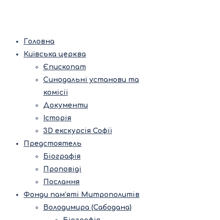
Головна
Київська церква
Єпископат
Синодальні установи та
комісії
Документи
Історія
3D екскурсія Софії
Предстоятель
Біографія
Проповіді
Послання
Фонди пам’яті Митрополитів
Володимира (Сабодана)