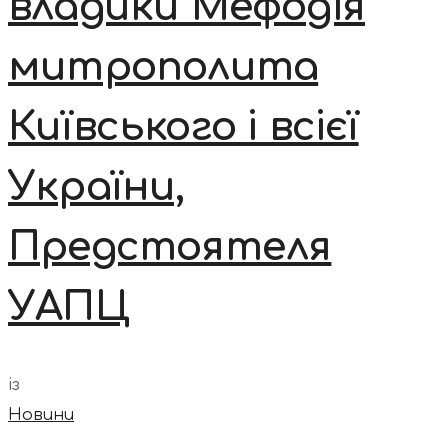
владики Мефодія
митрополита
Київського і всієї
України,
Предстоятеля
УАПЦ
із
Новини