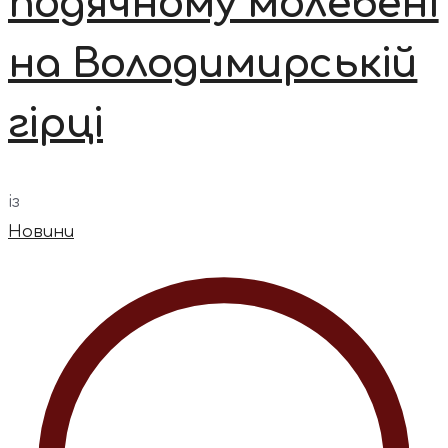
подячному молебені
на Володимирській
гірці
із
Новини