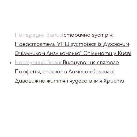
Попередня Запис
Історична зустріч:
Предстоятель УПЦ зустрівся із Духовним
Очільником Англіканської Спільноти у Києві
Наступний Запис
Вшанування святого
Парфенія, єпископа Лампсакійського:
Дивовижне життя і чудеса в ім'я Христа