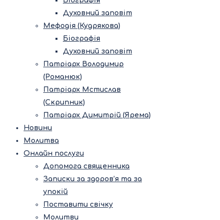
Біографія
Духовний заповіт
Мефодія (Кудрякова)
Біографія
Духовний заповіт
Патріарх Володимир
(Романюк)
Патріарх Мстислав
(Скрипник)
Патріарх Димитрій (Ярема)
Новини
Молитва
Онлайн послуги
Допомога священника
Записки за здоров’я та за
упокій
Поставити свічку
Молитви