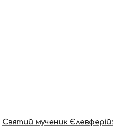
Святий мученик Єлевферій: