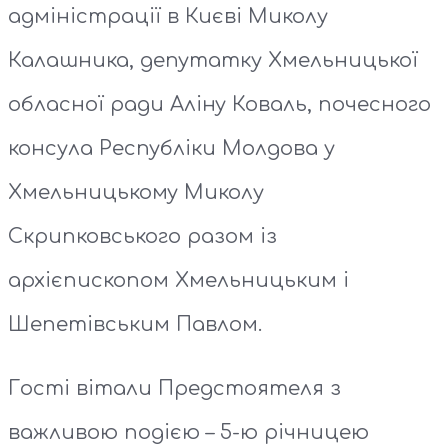
адміністрації в Києві Миколу
Калашника, депутатку Хмельницької
обласної ради Аліну Коваль, почесного
консула Республіки Молдова у
Хмельницькому Миколу
Скрипковського разом із
архієпископом Хмельницьким і
Шепетівським Павлом.
Гості вітали Предстоятеля з
важливою подією – 5-ю річницею