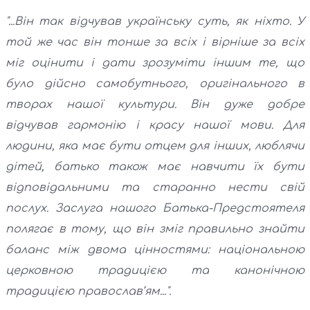
"...Він так відчував українську суть, як ніхто. У
той же час він тонше за всіх і вірніше за всіх
міг оцінити і дати зрозуміти іншим те, що
було дійсно самобутнього, оригінального в
творах нашої культури. Він дуже добре
відчував гармонію і красу нашої мови. Для
людини, яка має бути отцем для інших, люблячи
дітей, батько також має навчити їх бути
відповідальними та старанно нести свій
послух. Заслуга нашого Батька-Предстоятеля
полягає в тому, що він зміг правильно знайти
баланс між двома цінностями: національною
церковною традицією та канонічною
традицією православ’ям...".