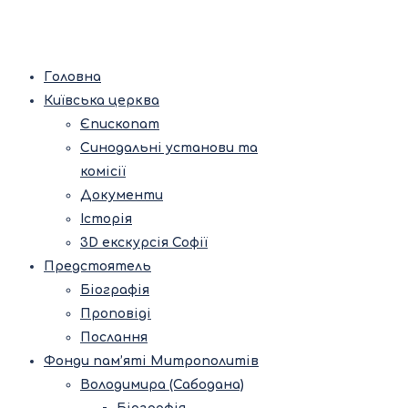
Головна
Київська церква
Єпископат
Синодальні установи та
комісії
Документи
Історія
3D екскурсія Софії
Предстоятель
Біографія
Проповіді
Послання
Фонди пам’яті Митрополитів
Володимира (Сабодана)