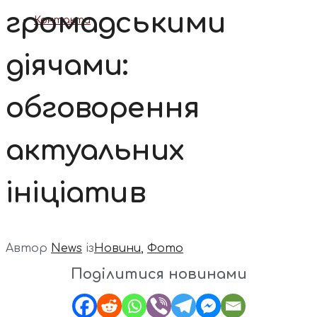
громадськими
Контакти
діячами:
обговорення
актуальних
ініціатив
Автор
News
із
Новини
,
Фото
Поділитися новинами