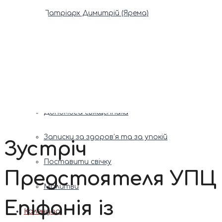
Патріарх Димитрій (Ярема)
Новини
Молитва
Онлайн послуги
Допомога священника
Записки за здоров’я та за упокій
Зустріч
Поставити свічку
Предстоятеля УПЦ
Молитви
Епіфанія із
Календар