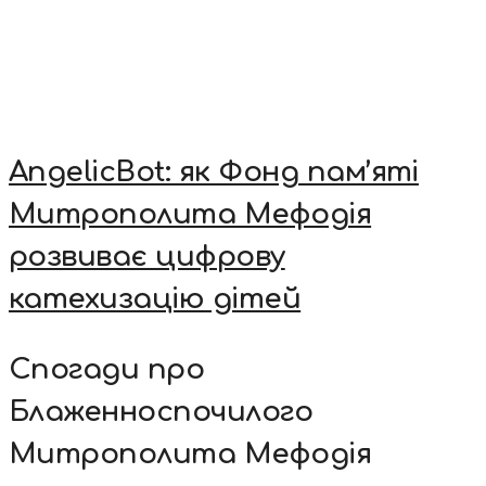
AngelicBot: як Фонд пам’яті
Митрополита Мефодія
розвиває цифрову
катехизацію дітей
Спогади про
Блаженноспочилого
Митрополита Мефодія