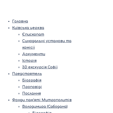
Головна
Київська церква
Єпископат
Синодальні установи та
комісії
Документи
Історія
3D екскурсія Софії
Предстоятель
Біографія
Проповіді
Послання
Фонди пам’яті Митрополитів
Володимира (Сабодана)