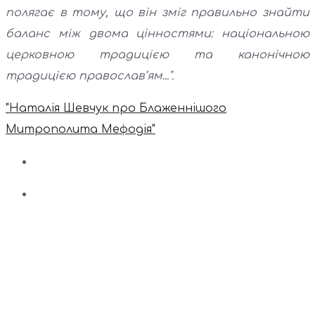
полягає в тому, що він зміг правильно знайти
баланс між двома цінностями: національною
церковною традицією та канонічною
традицією православ’ям...".
"Наталія Шевчук про Блаженнішого
Митрополита Мефодія"