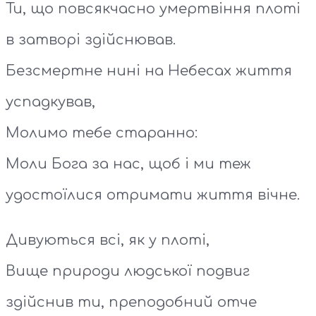
Ти, що повсякчасно умертвіння плоті
в затворі здійснював.
Безсмертне нині на Небесах життя
успадкував,
Молимо тебе старанно:
Моли Бога за нас, щоб і ми теж
удостоїлися отримати життя вічне.
Дивуються всі, як у плоті,
Вище природи людської подвиг
здійснив ти, преподобний отче