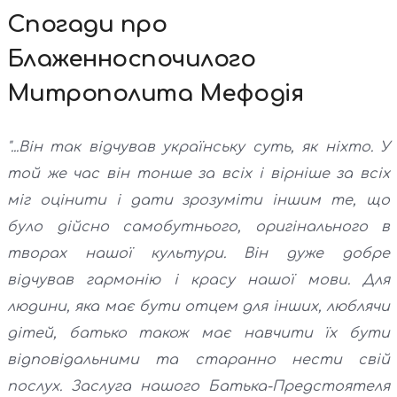
Спогади про
Блаженноспочилого
Митрополита Мефодія
"...Він так відчував українську суть, як ніхто. У
той же час він тонше за всіх і вірніше за всіх
міг оцінити і дати зрозуміти іншим те, що
було дійсно самобутнього, оригінального в
творах нашої культури. Він дуже добре
відчував гармонію і красу нашої мови. Для
людини, яка має бути отцем для інших, люблячи
дітей, батько також має навчити їх бути
відповідальними та старанно нести свій
послух. Заслуга нашого Батька-Предстоятеля