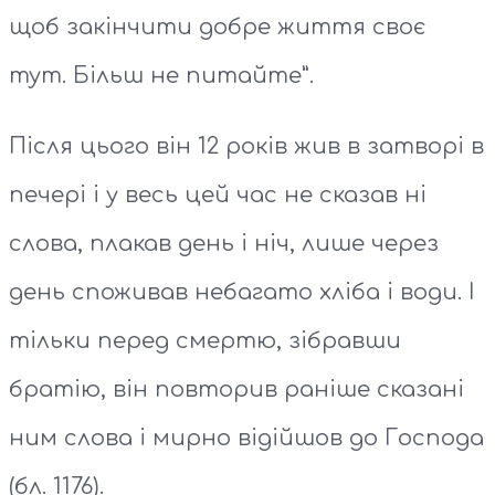
щоб закінчити добре життя своє
тут. Більш не питайте”.
Після цього він 12 років жив в затворі в
печері і у весь цей час не сказав ні
слова, плакав день і ніч, лише через
день споживав небагато хліба і води. І
тільки перед смертю, зібравши
братію, він повторив раніше сказані
ним слова і мирно відійшов до Господа
(бл. 1176).