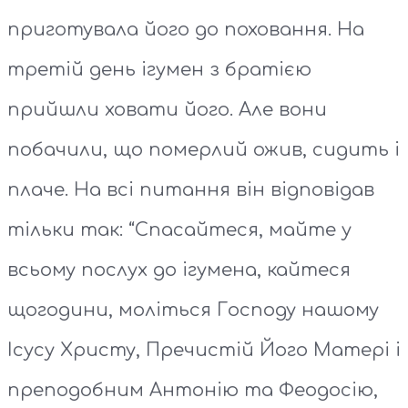
приготувала його до поховання. На
третій день ігумен з братією
прийшли ховати його. Але вони
побачили, що померлий ожив, сидить і
плаче. На всі питання він відповідав
тільки так: “Спасайтеся, майте у
всьому послух до ігумена, кайтеся
щогодини, моліться Господу нашому
Ісусу Христу, Пречистій Його Матері і
преподобним Антонію та Феодосію,