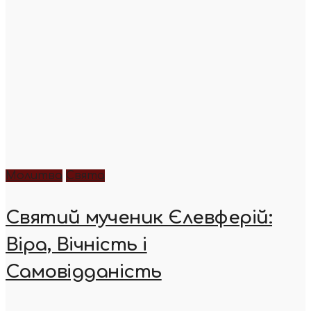
Молитва
Свята
Святий мученик Єлевферій:
Віра, Вічність і
Самовідданість