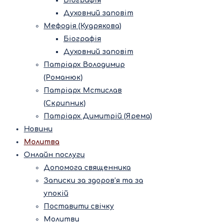
Біографія
Духовний заповіт
Мефодія (Кудрякова)
Біографія
Духовний заповіт
Патріарх Володимир
(Романюк)
Патріарх Мстислав
(Скрипник)
Патріарх Димитрій (Ярема)
Новини
Молитва
Онлайн послуги
Допомога священника
Записки за здоров’я та за
упокій
Поставити свічку
Молитви