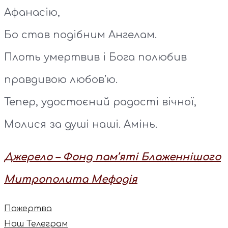
Афанасію,
Бо став подібним Ангелам.
Плоть умертвив і Бога полюбив
правдивою любов’ю.
Тепер, удостоєний радості вічної,
Молися за душі наші. Амінь.
Джерело – Фонд пам’яті Блаженнішого
Митрополита Мефодія
Пожертва
Наш Телеграм