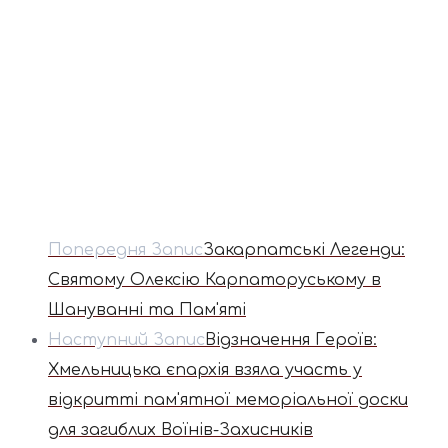
Попередня Запис
Закарпатські Легенди:
Святому Олексію Карпаторуському в
Шануванні та Пам'яті
Наступний Запис
Відзначення Героїв:
Хмельницька єпархія взяла участь у
відкритті пам'ятної меморіальної доски
для загиблих Воїнів-Захисників