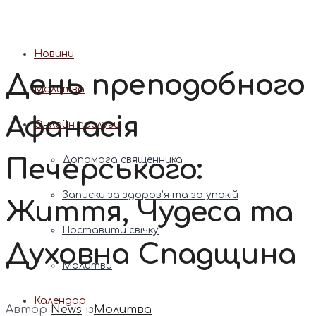
Патріарх Димитрій (Ярема)
Новини
День преподобного
Молитва
Афанасія
Онлайн послуги
Печерського:
Допомога священника
Записки за здоров’я та за упокій
Життя, Чудеса та
Поставити свічку
Духовна Спадщина
Молитви
Календар
Автор
News
із
Молитва