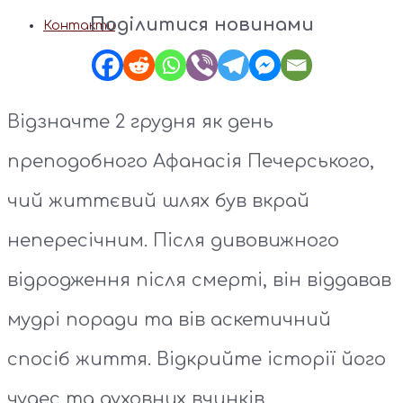
Поділитися новинами
Контакти
Відзначте 2 грудня як день
преподобного Афанасія Печерського,
чий життєвий шлях був вкрай
непересічним. Після дивовижного
відродження після смерті, він віддавав
мудрі поради та вів аскетичний
спосіб життя. Відкрийте історії його
чудес та духовних вчинків.