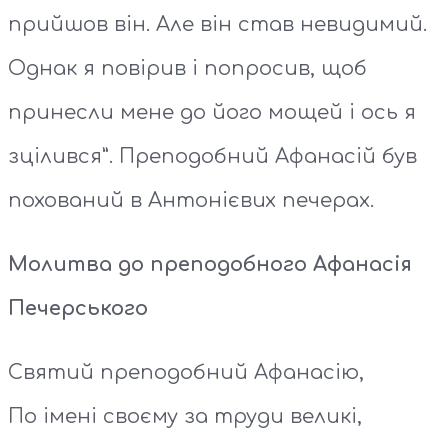
прийшов він. Але він став невидимий.
Однак я повірив і попросив, щоб
принесли мене до його мощей і ось я
зцілився”. Преподобний Афанасій був
похований в Антонієвих печерах.
Молитва до преподобного Афанасія
Печерського
Святий преподобний Афанасію,
По імені своєму за труди великі,