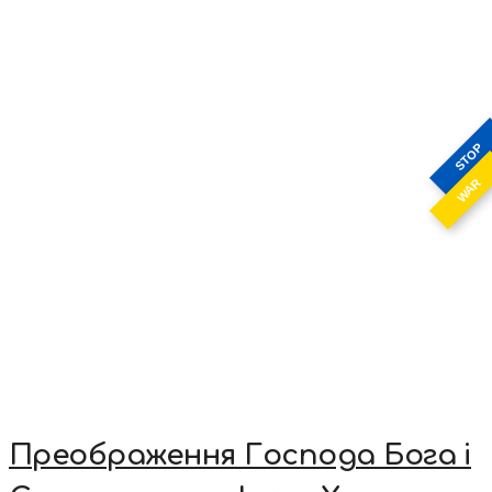
STOP
WAR
Преображення Господа Бога і