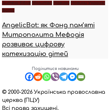
Дитяча біблія
Молитва
Новини
Новини України
Фото
AngelicBot: як Фонд пам’яті
Митрополита Мефодія
розвиває цифрову
катехизацію дітей
Поділитися новинами
© 2000-2026 Українська православна
церква (ПЦУ)
Всі права захищені.