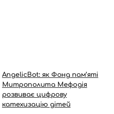
AngelicBot: як Фонд пам’яті
Митрополита Мефодія
розвиває цифрову
катехизацію дітей