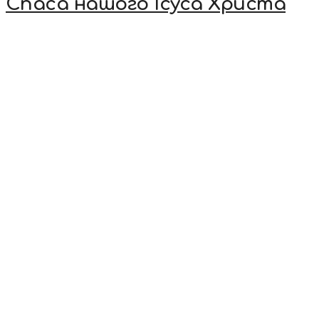
Спаса нашого Ісуса Христа