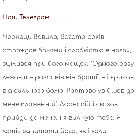
Наш Телеграм
Чернець Вавила, багато років
страждав болями і слабкістю в ногах,
зцілився при його мощах. “Одного разу
лежав я, – розповів він братії, – і кричав
від сильного болю. Раптово увійшов до
мене блаженний Афанасій і сказав:
прийди до мене, і я вилікую тебе. Я
хотів запитати його, як і коли