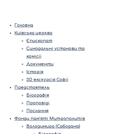
Головна
Київська церква
Єпископат
Синодальні установи та
комісії
Документи
Історія
3D екскурсія Софії
Предстоятель
Біографія
Проповіді
Послання
Фонди пам’яті Митрополитів
Володимира (Сабодана)