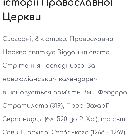
історії Православної
Церкви
Сьогодні, 8 лютого, Православна
Церква святкує Віддання свята
Стрітення Господнього. За
новоюліанським календарем
вшановується пам’ять Вмч. Феодора
Стратилата (319), Прор. Захарії
Серповидця (бл. 520 до Р. Хр.), та свт.
Сави ІІ, архієп. Сербського (1268 – 1269).