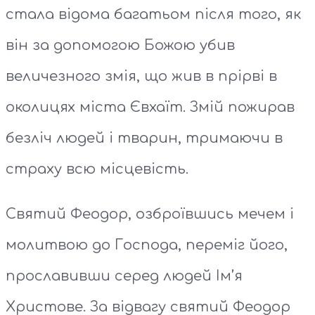
стала відома багатьом після того, як
він за допомогою Божою убив
величезного змія, що жив в прірві в
околицях міста Євхаїт. Змій пожирав
безліч людей і тварин, тримаючи в
страху всю місцевість.
Святий Феодор, озброївшись мечем і
молитвою до Господа, переміг його,
прославивши серед людей Ім’я
Христове. За відвагу святий Феодор