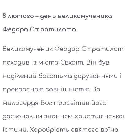
8 лютого – день великомученика
Федора Стратилата.
Великомученик Феодор Стратилат
походив із міста Євхаїт. Він був
наділений багатьма даруваннями і
прекрасною зовнішністю. За
милосердя Бог просвітив його
досконалим знанням християнської
істини. Хоробрість святого воїна