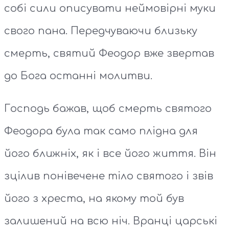
собі сили описувати неймовірні муки
свого пана. Передчуваючи близьку
смерть, святий Феодор вже звертав
до Бога останні молитви.
Господь бажав, щоб смерть святого
Феодора була так само плідна для
його ближніх, як і все його життя. Він
зцілив понівечене тіло святого і звів
його з хреста, на якому той був
залишений на всю ніч. Вранці царські