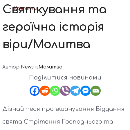
Святкування та
Контакти
героїчна історія
віри/Молитва
Автор
News
із
Молитва
Поділитися новинами
Дізнайтеся про вшанування Віддання
свята Стрітення Господнього та