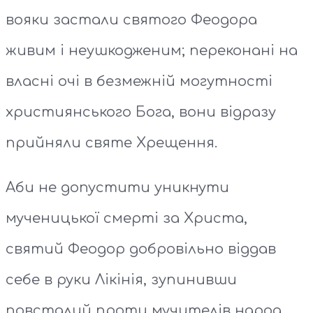
вояки застали святого Феодора
живим і неушкодженим; переконані на
власні очі в безмежній могутності
християнського Бога, вони відразу
прийняли святе Хрещення.
Аби не допустити уникнути
мученицької смерті за Христа,
святий Феодор добровільно віддав
себе в руки Лікінія, зупинивши
повсталий проти мучителів народ,