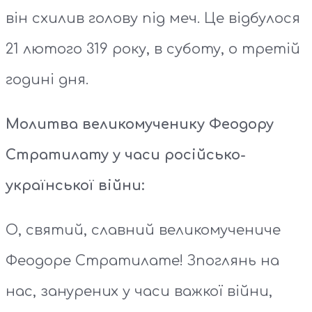
він схилив голову під меч. Це відбулося
21 лютого 319 року, в суботу, о третій
годині дня.
Молитва великомученику Феодору
Стратилату у часи російсько-
української війни:
О, святий, славний великомучениче
Феодоре Стратилате! Зпоглянь на
нас, занурених у часи важкої війни,