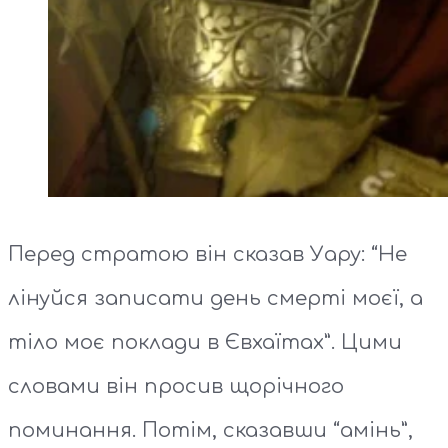
Перед стратою він сказав Уару: “Не
лінуйся записати день смерті моєї, а
тіло моє поклади в Євхаїтах”. Цими
словами він просив щорічного
поминання. Потім, сказавши “амінь”,