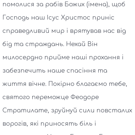
помолися за рабів Божих (імена), щоб
Господь наш Ісус Христос приніс
справедливий мир і врятував нас від
бід та страждань. Нехай Він
милосердно прийме наші прохання і
забезпечить наше спасіння та
життя вічне. Покірно благаємо тебе,
святого переможце Феодоре
Стратилате, зруйнуй сили повсталих
ворогів, які приносять біль і