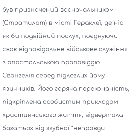
був призначений воєначальником
(Стратилат) в місті Гераклеї, де ніс
як би подвійний послух, поєднуючи
своє відповідальне військове служіння
з апостольською проповіддю
Євангелія серед підлеглих йому
язичників. Його гаряча переконаність,
підкріплена особистим прикладом
християнського життя, відвертала
багатьох від згубної “неправди