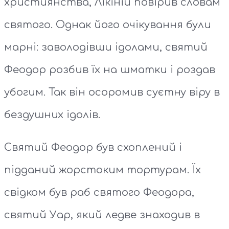
християнства, Лікіній повірив словам
святого. Однак його очікування були
марні: заволодівши ідолами, святий
Феодор розбив їх на шматки і роздав
убогим. Так він осоромив суєтну віру в
бездушних ідолів.
Святий Феодор був схоплений і
підданий жорстоким тортурам. Їх
свідком був раб святого Феодора,
святий Уар, який ледве знаходив в