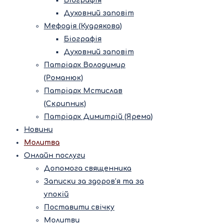
Біографія
Духовний заповіт
Мефодія (Кудрякова)
Біографія
Духовний заповіт
Патріарх Володимир
(Романюк)
Патріарх Мстислав
(Скрипник)
Патріарх Димитрій (Ярема)
Новини
Молитва
Онлайн послуги
Допомога священника
Записки за здоров’я та за
упокій
Поставити свічку
Молитви