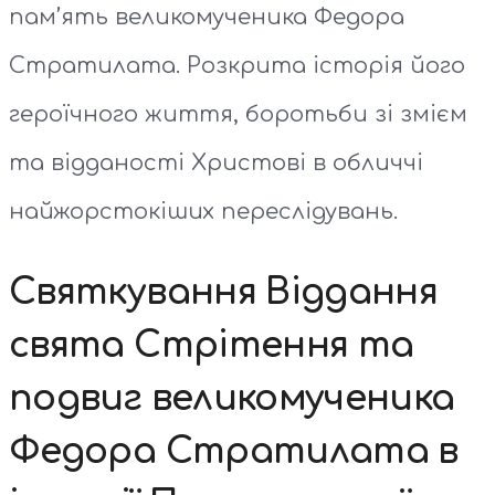
пам’ять великомученика Федора
Стратилата. Розкрита історія його
героїчного життя, боротьби зі змієм
та відданості Христові в обличчі
найжорстокіших переслідувань.
Святкування Віддання
свята Стрітення та
подвиг великомученика
Федора Стратилата в