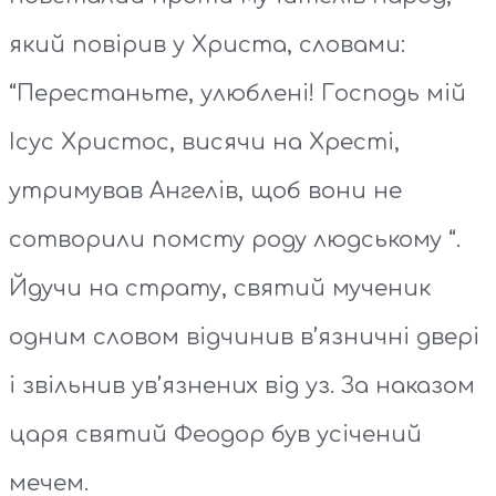
який повірив у Христа, словами:
“Перестаньте, улюблені! Господь мій
Ісус Христос, висячи на Хресті,
утримував Ангелів, щоб вони не
сотворили помсту роду людському “.
Йдучи на страту, святий мученик
одним словом відчинив в’язничні двері
і звільнив ув’язнених від уз. За наказом
царя святий Феодор був усічений
мечем.