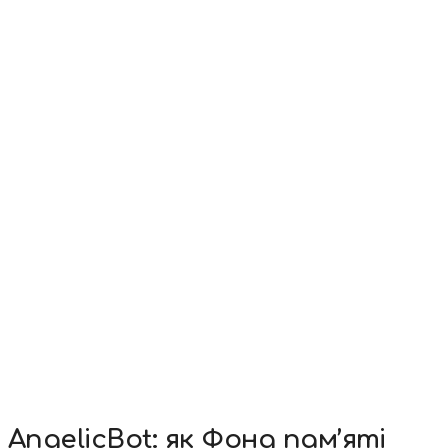
AngelicBot: як Фонд пам’яті