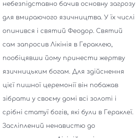
небезпідставно бачив основну загрозу
для вмираючого язичництва. У їх числі
опинився і святий Феодор. Святий
сам запросив Лікінія в Гераклею,
пообіцявши йому принести жертву
язичницьким богам. Для здійснення
цієї пишної церемонії він побажав
зібрати у своєму домі всі золоті і
срібні статуї богів, які були в Гераклеї.
Засліплений ненавистю до