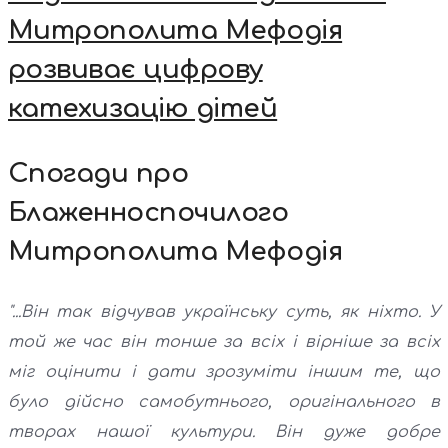
Митрополита Мефодія
розвиває цифрову
катехизацію дітей
Спогади про
Блаженноспочилого
Митрополита Мефодія
"...Він так відчував українську суть, як ніхто. У
той же час він тонше за всіх і вірніше за всіх
міг оцінити і дати зрозуміти іншим те, що
було дійсно самобутнього, оригінального в
творах нашої культури. Він дуже добре