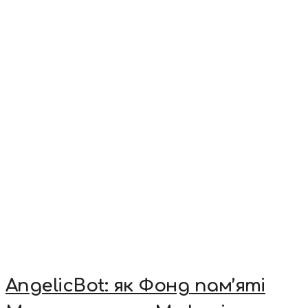
AngelicBot: як Фонд пам’яті