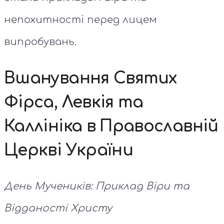
непохитності перед лицем
випробувань.
Вшанування Святих
Фірса, Левкія та
Каллініка в Православній
Церкві України
День Мучеників: Приклад Віри та
Відданості Христу