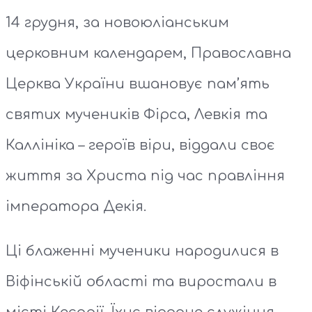
14 грудня, за новоюліанським
церковним календарем, Православна
Церква України вшановує пам’ять
святих мучеників Фірса, Левкія та
Каллініка – героїв віри, віддали своє
життя за Христа під час правління
імператора Декія.
Ці блаженні мученики народилися в
Віфінській області та виростали в