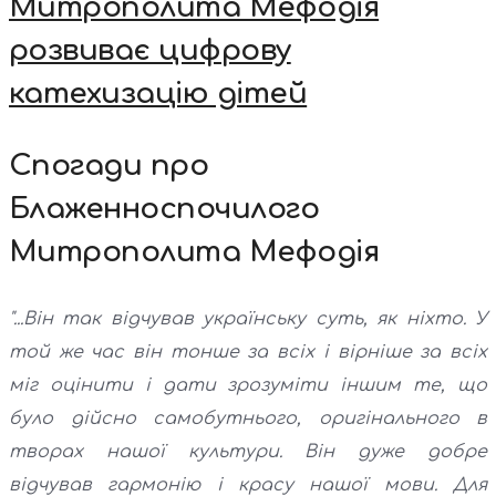
Митрополита Мефодія
розвиває цифрову
катехизацію дітей
Спогади про
Блаженноспочилого
Митрополита Мефодія
"...Він так відчував українську суть, як ніхто. У
той же час він тонше за всіх і вірніше за всіх
міг оцінити і дати зрозуміти іншим те, що
було дійсно самобутнього, оригінального в
творах нашої культури. Він дуже добре
відчував гармонію і красу нашої мови. Для