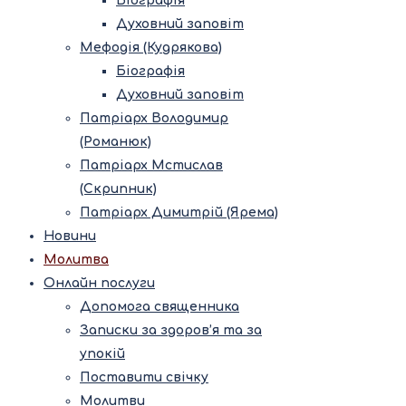
Біографія
Духовний заповіт
Мефодія (Кудрякова)
Біографія
Духовний заповіт
Патріарх Володимир
(Романюк)
Патріарх Мстислав
(Скрипник)
Патріарх Димитрій (Ярема)
Новини
Молитва
Онлайн послуги
Допомога священника
Записки за здоров’я та за
упокій
Поставити свічку
Молитви