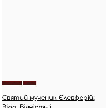
Молитва
Свята
Святий мученик Єлевферій:
Віра, Вічність і