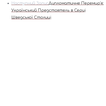
Наступний Запис
Дипломатичне Перемир'я:
Український Предстоятель в Серці
Шведської Столиці