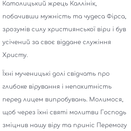
Католицький жрець Каллінік,
побачивши мужність та чудеса Фірса,
зрозумів силу християнської віри і був
усічений за своє віддане служіння
Христу.
Їхні мученицькі долі свідчать про
глибоке вірування і непохитність
перед лицем випробувань. Молимося,
щоб через їхні святі молитви Господь
зміцнив нашу віру та приніс Перемогу