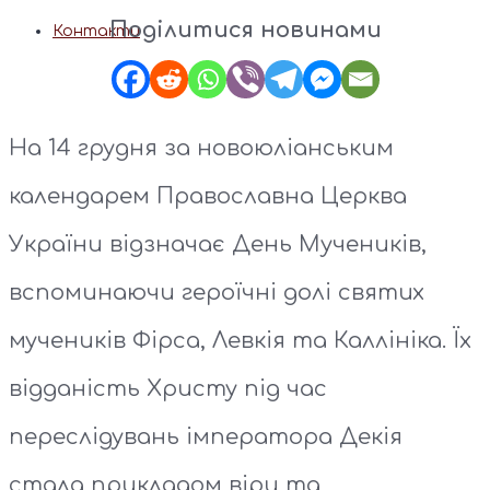
Поділитися новинами
Контакти
На 14 грудня за новоюліанським
календарем Православна Церква
України відзначає День Мучеників,
вспоминаючи героїчні долі святих
мучеників Фірса, Левкія та Каллініка. Їх
відданість Христу під час
переслідувань імператора Декія
стала прикладом віри та