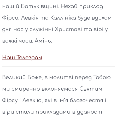
нашій Батьківщині. Нехай приклад
Фірса, Левкія та Каллініка буде вдихом
для нас у служінні Христові та вірі у
важкі часи. Амінь.
Наш Телеграм
Великий Боже, в молитві перед Тобою
ми смиренно вклоняємося Святим
Фірсу і Левкію, які в ім’я благочестя і
віри стали прикладами відданості