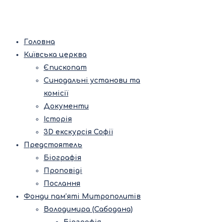
Головна
Київська церква
Єпископат
Синодальні установи та
комісії
Документи
Історія
3D екскурсія Софії
Предстоятель
Біографія
Проповіді
Послання
Фонди пам’яті Митрополитів
Володимира (Сабодана)