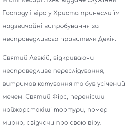
місті Кесарії. Їхнє віддане служіння
Господу і віра у Христа принесли їм
надзвичайні випробування за
несправедливого правителя Декія.
Святий Левкій, відкриваючи
несправедливе переслідування,
витримав катування та був усічений
мечем. Святий Фірс, перенісши
найжорстокіші тортури, помер
мирно, свідчачи про свою віру.