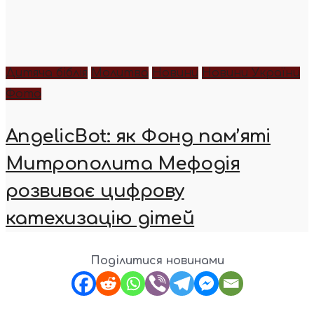
Дитяча біблія
Молитва
Новини
Новини України
Фото
AngelicBot: як Фонд пам’яті
Митрополита Мефодія
розвиває цифрову
катехизацію дітей
Поділитися новинами