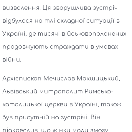
визволення. Ця зворушлива зустріч
відбулася на тлі складної ситуації в
Україні, де тисячі військовополонених
продовжують страждати в умовах
війни.
Архієпископ Мечислав Мокшицький,
Львівський митрополит Римсько-
католицької церкви в Україні, також
був присутній на зустрічі. Він
підкреслив, що жінки мали змогу