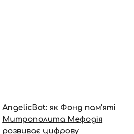
AngelicBot: як Фонд пам’яті
Митрополита Мефодія
розвиває цифрову