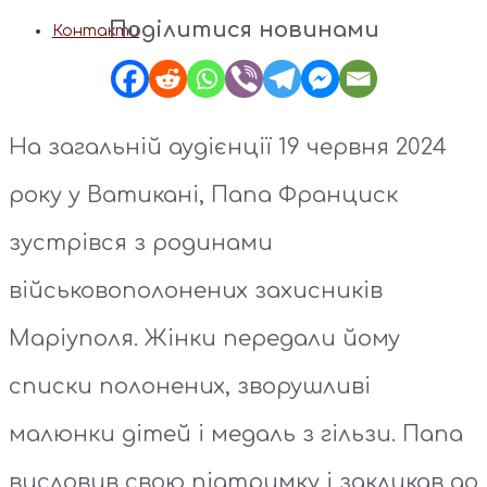
Поділитися новинами
Контакти
На загальній аудієнції 19 червня 2024
року у Ватикані, Папа Франциск
зустрівся з родинами
військовополонених захисників
Маріуполя. Жінки передали йому
списки полонених, зворушливі
малюнки дітей і медаль з гільзи. Папа
висловив свою підтримку і закликав до