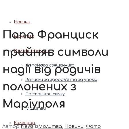
Патріарх Димитрій (Ярема)
Новини
Папа Франциск
Молитва
прийняв символи
Онлайн послуги
надії від родичів
Допомога священника
Записки за здоров’я та за упокій
полонених з
Поставити свічку
Маріуполя
Молитви
Календар
Автор
News
із
Молитва
,
Новини
,
Фото