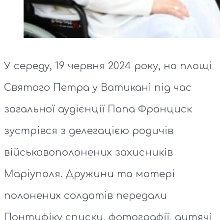
У середу, 19 червня 2024 року, на площі
Святого Петра у Ватикані під час
загальної аудієнції Папа Франциск
зустрівся з делегацією родичів
військовополонених захисників
Маріуполя. Дружини та матері
полонених солдатів передали
Понтифіку списки, фотографії, дитячі