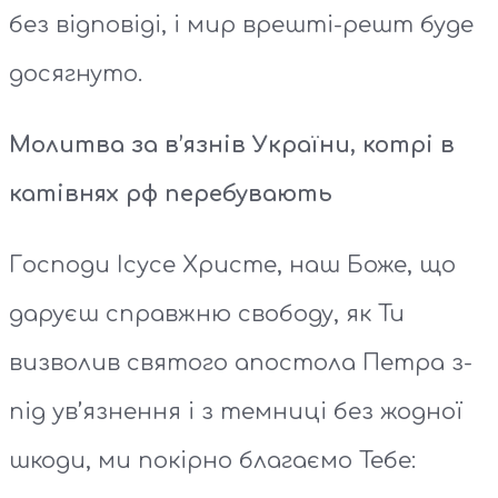
без відповіді, і мир врешті-решт буде
досягнуто.
Молитва за в’язнів України, котрі в
катівнях рф перебувають
Господи Ісусе Христе, наш Боже, що
даруєш справжню свободу, як Ти
визволив святого апостола Петра з-
під ув’язнення і з темниці без жодної
шкоди, ми покірно благаємо Тебе: