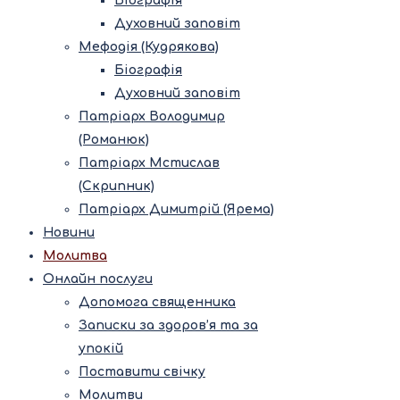
Біографія
Духовний заповіт
Мефодія (Кудрякова)
Біографія
Духовний заповіт
Патріарх Володимир
(Романюк)
Патріарх Мстислав
(Скрипник)
Патріарх Димитрій (Ярема)
Новини
Молитва
Онлайн послуги
Допомога священника
Записки за здоров’я та за
упокій
Поставити свічку
Молитви