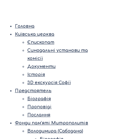
Головна
Київська церква
Єпископат
Синодальні установи та
комісії
Документи
Історія
3D екскурсія Софії
Предстоятель
Біографія
Проповіді
Послання
Фонди пам’яті Митрополитів
Володимира (Сабодана)