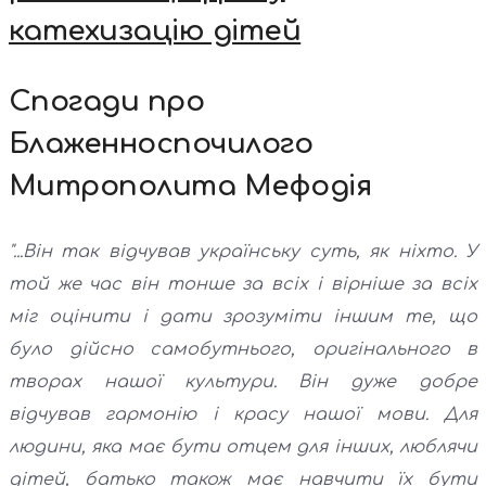
катехизацію дітей
Спогади про
Блаженноспочилого
Митрополита Мефодія
"...Він так відчував українську суть, як ніхто. У
той же час він тонше за всіх і вірніше за всіх
міг оцінити і дати зрозуміти іншим те, що
було дійсно самобутнього, оригінального в
творах нашої культури. Він дуже добре
відчував гармонію і красу нашої мови. Для
людини, яка має бути отцем для інших, люблячи
дітей, батько також має навчити їх бути