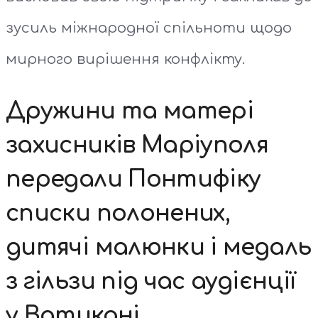
зусиль міжнародної спільноти щодо
мирного вирішення конфлікту.
Дружини та матері
захисників Маріуполя
передали Понтифіку
списки полонених,
дитячі малюнки і медаль
з гільзи під час аудієнції
у Ватикані