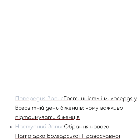
Попередня Запис
Гостинність і милосердя у
Всесвітній день біженців: чому важливо
підтримувати біженців
Наступний Запис
Обрання нового
Патріарха Болгарської Православної