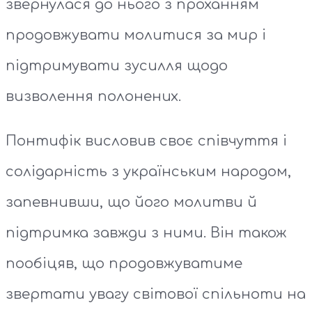
звернулася до нього з проханням
продовжувати молитися за мир і
підтримувати зусилля щодо
визволення полонених.
Понтифік висловив своє співчуття і
солідарність з українським народом,
запевнивши, що його молитви й
підтримка завжди з ними. Він також
пообіцяв, що продовжуватиме
звертати увагу світової спільноти на