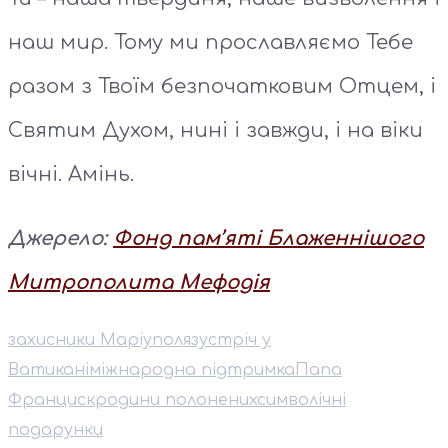
наш мир. Тому ми прославляємо Тебе
разом з Твоїм безпочатковим Отцем, і
Святим Духом, нині і завжди, і на віки
вічні. Амінь.
Джерело:
Фонд пам’яті Блаженнішого
Митрополита Мефодія
захисники Маріуполя
зустріч у
Ватикані
міжнародна підтримка
Папа
Франциск
родини полонених
символічні
подарунки