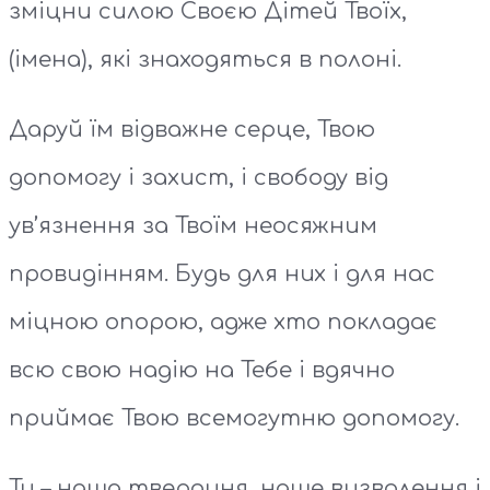
зміцни силою Своєю Дітей Твоїх,
(імена), які знаходяться в полоні.
Даруй їм відважне серце, Твою
допомогу і захист, і свободу від
ув’язнення за Твоїм неосяжним
провидінням. Будь для них і для нас
міцною опорою, адже хто покладає
всю свою надію на Тебе і вдячно
приймає Твою всемогутню допомогу.
Ти – наша твердиня, наше визволення і