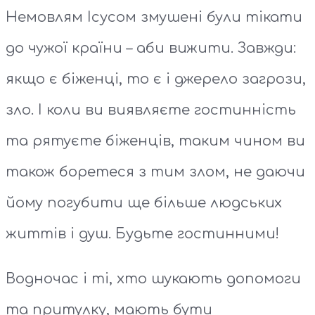
Немовлям Ісусом змушені були тікати
до чужої країни – аби вижити. Завжди:
якщо є біженці, то є і джерело загрози,
зло. І коли ви виявляєте гостинність
та рятуєте біженців, таким чином ви
також боретеся з тим злом, не даючи
йому погубити ще більше людських
життів і душ. Будьте гостинними!
Водночас і ті, хто шукають допомоги
та притулку, мають бути