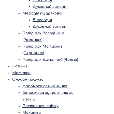
Біографія
Духовний заповіт
Мефодія (Кудрякова)
Біографія
Духовний заповіт
Патріарх Володимир
(Романюк)
Патріарх Мстислав
(Скрипник)
Патріарх Димитрій (Ярема)
Новини
Молитва
Онлайн послуги
Допомога священника
Записки за здоров’я та за
упокій
Поставити свічку
Молитви