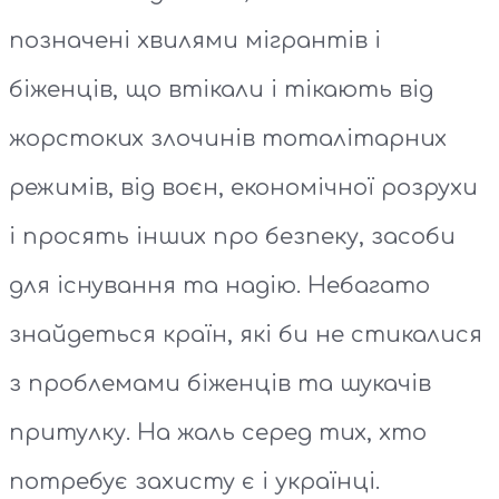
позначені хвилями мігрантів і
біженців, що втікали і тікають від
жорстоких злочинів тоталітарних
режимів, від воєн, економічної розрухи
і просять інших про безпеку, засоби
для існування та надію. Небагато
знайдеться країн, які би не стикалися
з проблемами біженців та шукачів
притулку. На жаль серед тих, хто
потребує захисту є і українці.