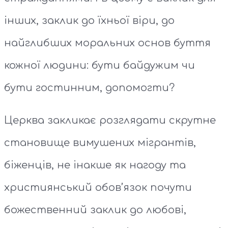
інших, заклик до їхньої віри, до
найглибших моральних основ буття
кожної людини: бути байдужим чи
бути гостинним, допомогти?
Церква закликає розглядати скрутне
становище вимушених мігрантів,
біженців, не інакше як нагоду та
християнський обов’язок почути
божественний заклик до любові,