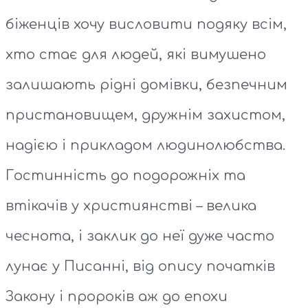
біженців хочу висловити подяку всім,
хто стає для людей, які вимушено
залишають рідні домівки, безпечним
пристановищем, дружнім захистом,
надією і прикладом людинолюбства.
Гостинність до подорожніх та
втікачів у християнстві – велика
чеснота, і заклик до неї дуже часто
лунає у Писанні, від опису початків
Закону і пророків аж до епохи