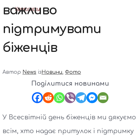
важливо
Контакти
підтримувати
біженців
Автор
News
із
Новини
,
Фото
Поділитися новинами
У Всесвітній день біженців ми дякуємо
всім, хто надає притулок і підтримку