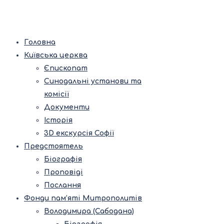
Головна
Київська церква
Єпископат
Синодальні установи та
комісії
Документи
Історія
3D екскурсія Софії
Предстоятель
Біографія
Проповіді
Послання
Фонди пам’яті Митрополитів
Володимира (Сабодана)