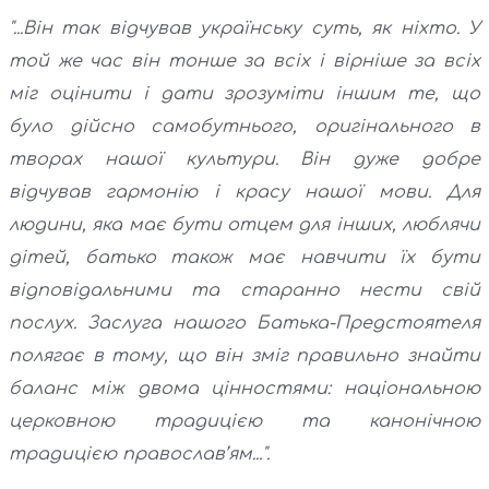
"...Він так відчував українську суть, як ніхто. У
той же час він тонше за всіх і вірніше за всіх
міг оцінити і дати зрозуміти іншим те, що
було дійсно самобутнього, оригінального в
творах нашої культури. Він дуже добре
відчував гармонію і красу нашої мови. Для
людини, яка має бути отцем для інших, люблячи
дітей, батько також має навчити їх бути
відповідальними та старанно нести свій
послух. Заслуга нашого Батька-Предстоятеля
полягає в тому, що він зміг правильно знайти
баланс між двома цінностями: національною
церковною традицією та канонічною
традицією православ’ям...".