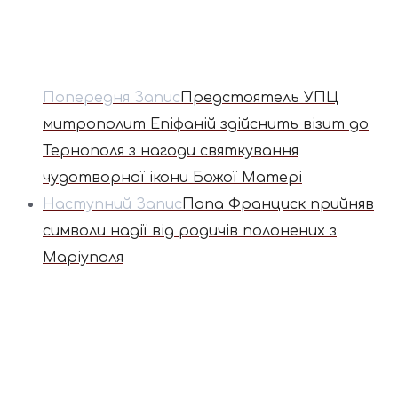
Попередня Запис
Предстоятель УПЦ
митрополит Епіфаній здійснить візит до
Тернополя з нагоди святкування
чудотворної ікони Божої Матері
Наступний Запис
Папа Франциск прийняв
символи надії від родичів полонених з
Маріуполя