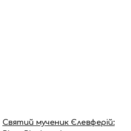
Святий мученик Єлевферій: