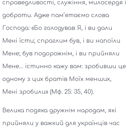
справедливості, служіння, милосердя і
доброти. Адже пам’ятаємо слова
Господа: «Бо голодував Я, і ви дали
Мені їсти; спраглим був, і ви напоїли
Мене; був подорожнім, і ви прийняли
Мене… істинно кажу вам: зробивши це
одному з цих братів Моїх менших,
Мені зробили» (Мф. 25: 35, 40).
Велика подяка дружнім народам, які
прийняли у важкий для українців час