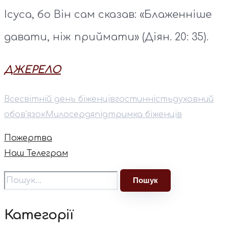
Iсуса, бо Вiн сам сказав: «Блаженнiше
давати, нiж приймати» (Діян. 20: 35).
ДЖЕРЕЛО
Всесвітній день біженців
гостинність
духовний
обов'язок
Милосердя
підтримка біженців
Пожертва
Наш Телеграм
Категорії