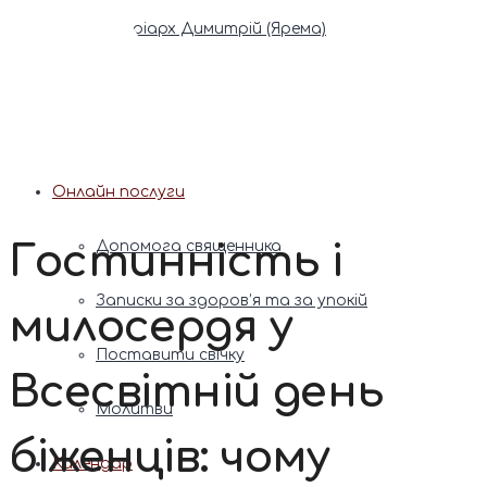
Патріарх Димитрій (Ярема)
Новини
Молитва
Онлайн послуги
Гостинність і
Допомога священника
Записки за здоров’я та за упокій
милосердя у
Поставити свічку
Всесвітній день
Молитви
біженців: чому
Календар