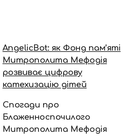
AngelicBot: як Фонд пам’яті
Митрополита Мефодія
розвиває цифрову
катехизацію дітей
Спогади про
Блаженноспочилого
Митрополита Мефодія