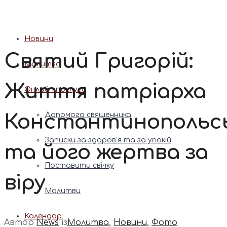
Патріарх Димитрій (Ярема)
Новини
Святий Григорій:
Молитва
Життя патріарха
Онлайн послуги
Константинопольс
Допомога священника
Записки за здоров’я та за упокій
та його жертва за
Поставити свічку
віру
Молитви
Календар
Автор
News
із
Молитва
,
Новини
,
Фото