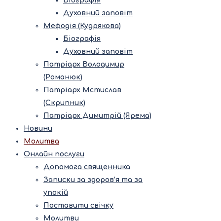
Біографія
Духовний заповіт
Мефодія (Кудрякова)
Біографія
Духовний заповіт
Патріарх Володимир
(Романюк)
Патріарх Мстислав
(Скрипник)
Патріарх Димитрій (Ярема)
Новини
Молитва
Онлайн послуги
Допомога священника
Записки за здоров’я та за
упокій
Поставити свічку
Молитви