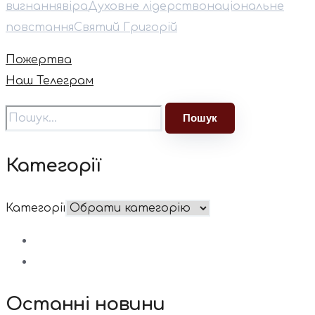
вигнання
віра
Духовне лідерство
національне
повстання
Святий Григорій
Пожертва
Наш Телеграм
Категорії
Категорії
Останні новини