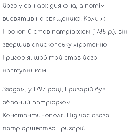
його у сан архідиякона, а потім
висвятив на священика. Коли ж
Прокопій став патріархом (1788 р.), він
звершив єпископську хіротонію
Григорія, щоб той став його
наступником.
Згодом, у 1797 році, Григорій був
обраний патріархом
Константинополя. Під час свого
патріаршества Григорій