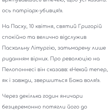
ось патріарх-убивця!».
На Пасху, 10 квітня, святий Григорій
спокійно та велично відслужив
Пасхальну Літургію, затьмарену лише
риданням вірних. Про революцію на
Пелопоннесі він сказавв: «Нехай тепер,
як і завжди, звершиться Божа воля!».
Через декілька годин яничари
безцеремонно потягли його до