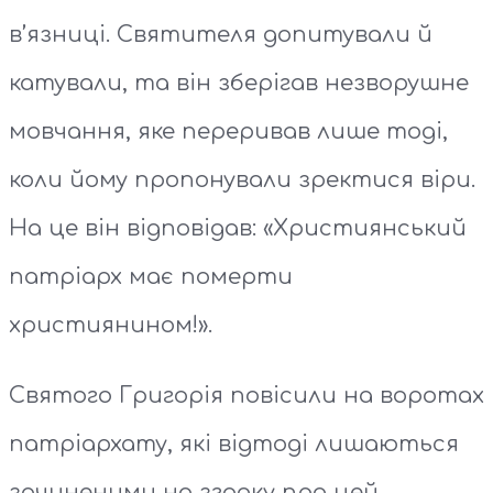
в’язниці. Святителя допитували й
катували, та він зберігав незворушне
мовчання, яке переривав лише тоді,
коли йому пропонували зректися віри.
На це він відповідав: «Християнський
патріарх має померти
християнином!».
Святого Григорія повісили на воротах
патріархату, які відтоді лишаються
зачиненими на згадку про цей