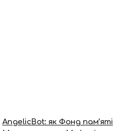
AngelicBot: як Фонд пам’яті