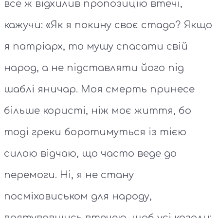
все ж відхилив пропозицію втечі,
кажучи: «Як я покину своє стадо? Якщо
я патріарх, то мушу спасати свій
народ, а не підставляти його під
шаблі яничар. Моя смерть принесе
більше користі, ніж моє життя, бо
тоді греки боротимуться із тією
силою відчаю, що часто веде до
перемоги. Ні, я не стану
посміховиськом для народу,
врятувавшись втечею, щоб усі казали: