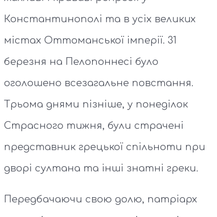
Константинополі та в усіх великих
містах Оттоманської імперії. 31
березня на Пелопоннесі було
оголошено всезагальне повстання.
Трьома днями пізніше, у понеділок
Страсного тижня, були страчені
представник грецької спільноти при
дворі султана та інші знатні греки.
Передбачаючи свою долю, патріарх