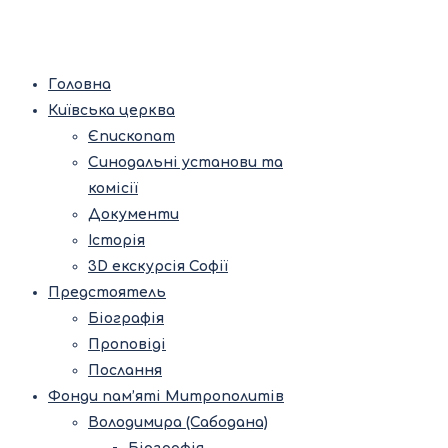
Головна
Київська церква
Єпископат
Синодальні установи та
комісії
Документи
Історія
3D екскурсія Софії
Предстоятель
Біографія
Проповіді
Послання
Фонди пам’яті Митрополитів
Володимира (Сабодана)