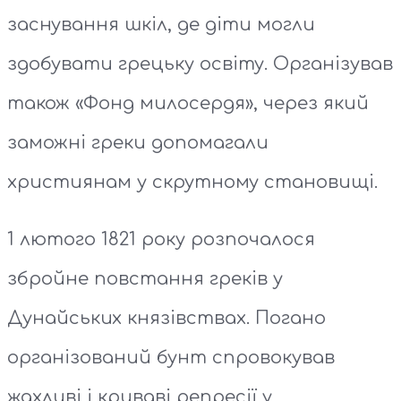
заснування шкіл, де діти могли
здобувати грецьку освіту. Організував
також «Фонд милосердя», через який
заможні греки допомагали
християнам у скрутному становищі.
1 лютого 1821 року розпочалося
збройне повстання греків у
Дунайських князівствах. Погано
організований бунт спровокував
жахливі і криваві репресії у