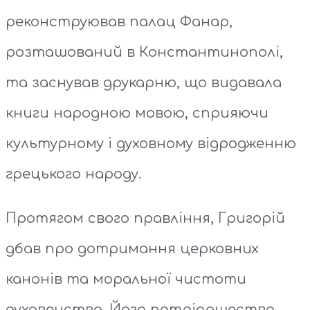
реконструював палац Фанар,
розташований в Константинополі,
та заснував друкарню, що видавала
книги народною мовою, сприяючи
культурному і духовному відродженню
грецького народу.
Протягом свого правління, Григорій
дбав про дотримання церковних
канонів та моральної чистоти
духовенства. Його патріаршество